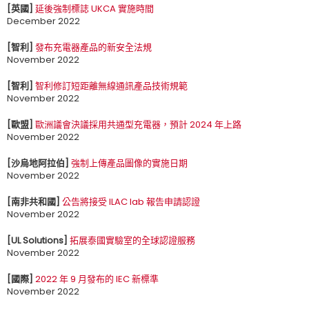
[英國]
延後強制標誌 UKCA 實施時間
December 2022
[智利]
發布充電器產品的新安全法規
November 2022
[智利]
智利修訂短距離無線通訊產品技術規範
November 2022
[歐盟]
歐洲議會決議採用共通型充電器，預計 2024 年上路
November 2022
[沙烏地阿拉伯]
強制上傳產品圖像的實施日期
November 2022
[南非共和國]
公告將接受 ILAC lab 報告申請認證
November 2022
[UL Solutions]
拓展泰國實驗室的全球認證服務
November 2022
[國際]
2022 年 9 月發布的 IEC 新標準
November 2022