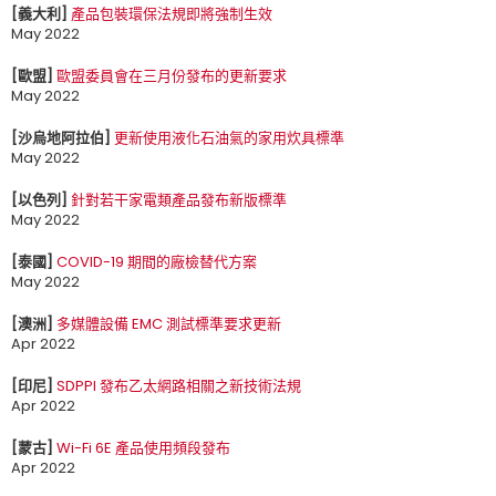
[義大利
]
產品包裝環保法規即將強制生效
May 2022
[歐盟
]
歐盟委員會在三月份發布的更新要求
May 2022
[沙烏地阿拉伯
]
更新使用液化石油氣的家用炊具標準
May 2022
[以色列
]
針對若干家電類產品發布新版標準
May 2022
[泰國
]
COVID-19 期間的廠檢替代方案
May 2022
[
澳洲
]
多媒體設備 EMC 測試標準要求更新
Apr 2022
[
印尼
]
SDPPI 發布乙太網路相關之新技術法規
Apr 2022
[
蒙古
]
Wi-Fi 6E 產品使用頻段發布
Apr 2022