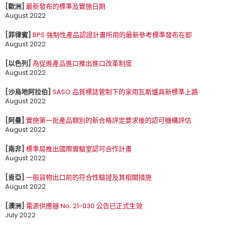
[歐洲
]
最新發布的標準及實施日期
August 2022
[菲律賓
]
BPS 強制性產品認證計畫所用的最新參考標準發布在即
August 2022
[以色列
]
為促進產品進口推出進口改革制度
August 2022
[沙烏地阿拉伯
]
SASO 品質標誌管制下的家用瓦斯爐具新標準上路
August 2022
[阿曼
]
實施第一批產品類別的新合格評定要求後的認可機構評估
August 2022
[南非
]
標準局推出國際實驗室認可合作計畫
August 2022
[肯亞
]
一般貨物出口前的符合性驗證及其相關措施
August 2022
[
澳洲]
電源供應器 No. 21-030 公告已正式生效
July 2022