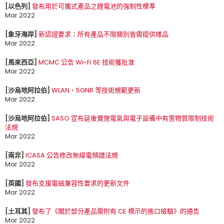
[
以色列
]
發布用於可攜式產品之鋰電池的強制性標準
Mar 2022
[
象牙海岸
]
新認證要求：所有產品不限類別皆需提供樣品
Mar 2022
[
馬來西亞
]
MCMC 公告 Wi-Fi 6E 技術獲批准
Mar 2022
[
沙烏地阿拉伯
]
WLAN、5GNR 等技術規範更新
Mar 2022
[
沙烏地阿拉伯
]
SASO 宣布延後實施電氣與電子設備中有害物質限制技術
法規
Mar 2022
[
南非
]
ICASA 公告修改無線電頻譜法規
Mar 2022
[英國
]
發布支援電磁兼容性要求的更新文件
Mar 2022
[土耳其
]
發布了《關於部分產品需附有 CE 標示的進口檢驗》的通告
Mar 2022