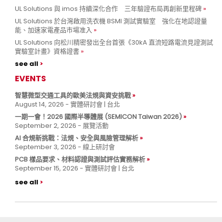
UL Solutions 與 imos 持續深化合作 三年驗證布局再創新里程碑
UL Solutions 於台灣啟用洗衣機 BSMI 測試實驗室 強化在地認證量
能、加速家電產品市場准入
UL Solutions 向松川精密發出全台首張《30kA 直流短路電流見證測試
實驗室計畫》資格證書
see all
EVENTS
智慧微型交通工具的歐美法規與資安挑戰
August 14, 2026 - 實體研討會 | 台北
一期一會！2026 國際半導體展 (SEMICON Taiwan 2026)
September 2, 2026 - 展覽活動
AI 合規新挑戰：法規、安全與風險管理解析
September 3, 2026 - 線上研討會
PCB 樣品要求、材料認證與測試評估實務解析
September 15, 2026 - 實體研討會 | 台北
see all