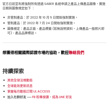
官方日前宣布將強制所有透過
SABER
系統申請之產品上傳產品圖像，實施
日期與圖像規定如下
：
非管制產品：於
2022
年
10
月
5
日開始強制實施。
管制產品：於
2022
年
7
月
24
日開始強制實施。
圖像規定：產品正面、產品標籤
(
若無說明資料，上傳產品一般照片即
可
)
、產品品牌標誌。
想獲得相關國際認證市場的協助，歡迎
聯絡我們
持續探索
其他全球法規動態
全球能效更新訊息
掌握每月動態訂閱 UL ACCESS
加入社群好友 ──
FB 粉專按讚
‧
成為 LINE 好友