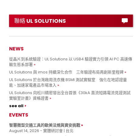
聯絡 UL SOLUTIONS
NEWS
從晶片到系統驗證：UL Solutions 以 USB4 驗證實力引領 AI PC 高速傳
輸生態系部署
UL Solutions 與 imos 持續深化合作 三年驗證布局再創新里程碑
UL Solutions 於台灣啟用洗衣機 BSMI 測試實驗室 強化在地認證量
能、加速家電產品市場准入
UL Solutions 向松川精密發出全台首張《30kA 直流短路電流見證測試
實驗室計畫》資格證書
see all
EVENTS
智慧微型交通工具的歐美法規與資安挑戰
August 14, 2026 - 實體研討會 | 台北