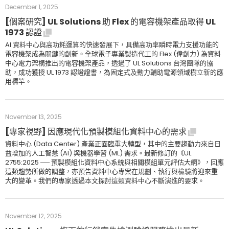
December 1, 2025
[個案研究] UL Solutions 助 Flex 的電容機架產品取得 UL
1973 認證
AI 資料中心與高功耗運算的快速發展下，具備高功率瞬時電力支援功能的
電容機架成為關鍵的創新。全球電子專業製造代工的 Flex (偉創力) 為資料
中心電力架構推出的電容機架產品，透過了 UL Solutions 台灣團隊的協
助，成功獲授 UL 1973 認證證書，為固定式及動力輔助電源領域樹立新的應
用標竿。
November 13, 2025
[專家視野] 因應現代化預製模組化資料中心的需求
資料中心 (Data Center) 產業正面臨重大轉型，其中的主要趨動力來自日
益增加的人工智慧 (AI) 與機器學習 (ML) 需求。最新修訂的《UL
2755:2025 ── 預製模組化資料中心系統與相關模組單元評估大綱》，回應
這類趨勢所做的調整，亦預告資料中心專案在規劃、執行與檢驗將迎來重
大的變革。我們的專家透過本文探討這類資料中心不斷演進的要求。
November 12, 2025