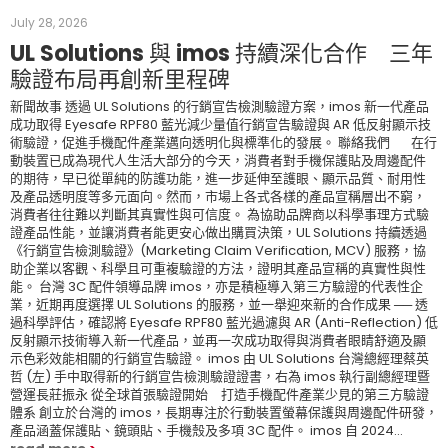
July 28, 2026
UL Solutions 與 imos 持續深化合作 三年
驗證布局再創新里程碑
新聞故事 透過 UL Solutions 的行銷宣告檢測驗證方案，imos 新一代產品
成功取得 Eyesafe RPF80 藍光減少量值行銷宣告驗證與 AR 低反射顯示技
術驗證，促進手機配件產業邁向透明化與標準化的發展。 聯絡我們 在行
動裝置已成為現代人生活大部分的今天，消費者對手機保護貼及周邊配件
的期待，早已從單純的防護功能，進一步延伸至護眼、顯示品質、耐用性
及產品透明度等多元面向。然而，市場上各式各樣的產品宣稱層出不窮，
消費者往往難以判斷其真實性與可信度。 為協助品牌商以科學事理方式驗
證產品性能，並讓消費者能更安心做出購買決策，UL Solutions 持續透過
《行銷宣告檢測驗證》(Marketing Claim Verification, MCV) 服務，協
助企業以客觀、科學且可重複驗證的方法，證明其產品宣稱的真實性與性
能。 台灣 3C 配件領導品牌 imos，亦是積極導入第三方驗證的代表性企
業，近期再度選擇 UL Solutions 的服務，並一舉迎來新的合作成果 ── 透
過科學評估，確認將 Eyesafe RPF80 藍光過濾與 AR (Anti-Reflection) 低
反射顯示技術導入新一代產品，並再一次成功取得與消費者眼睛舒適及顯
示色彩效能相關的行銷宣告驗證。 imos 由 UL Solutions 台灣總經理蔡英
哲 (左) 手中取得新的行銷宣告檢測驗證證書，右為 imos 執行副總經理暨
營運長莊振永 從全球首張驗證開始 打造手機配件產業少見的第三方驗證
體系 創立於台灣的 imos，長期專注於行動裝置螢幕保護與周邊配件研發，
產品涵蓋保護貼、鏡頭貼、手機殼及多項 3C 配件。 imos 自 2024…