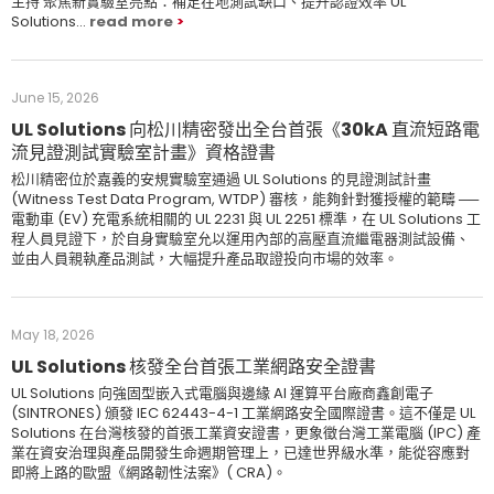
主持 聚焦新實驗室亮點：補足在地測試缺口、提升認證效率 UL
Solutions…
read more
June 15, 2026
UL Solutions 向松川精密發出全台首張《30kA 直流短路電
流見證測試實驗室計畫》資格證書
松川精密位於嘉義的安規實驗室通過 UL Solutions 的見證測試計畫
(Witness Test Data Program, WTDP) 審核，能夠針對獲授權的範疇 ──
電動車 (EV) 充電系統相關的 UL 2231 與 UL 2251 標準，在 UL Solutions 工
程人員見證下，於自身實驗室允以運用內部的高壓直流繼電器測試設備、
並由人員親執產品測試，大幅提升產品取證投向市場的效率。
May 18, 2026
UL Solutions 核發全台首張工業網路安全證書
UL Solutions 向強固型嵌入式電腦與邊緣 AI 運算平台廠商鑫創電子
(SINTRONES) 頒發 IEC 62443-4-1 工業網路安全國際證書。這不僅是 UL
Solutions 在台灣核發的首張工業資安證書，更象徵台灣工業電腦 (IPC) 產
業在資安治理與產品開發生命週期管理上，已達世界級水準，能從容應對
即將上路的歐盟《網路韌性法案》( CRA)。