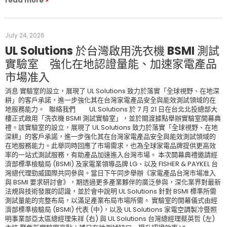
read more
July 24, 2026
UL Solutions 於台灣啟用洗衣機 BSMI 測試
實驗室 強化在地認證量能、加速家電產品
市場准入
消息 實驗室的設立，展現了 UL Solutions 致力於落實「全球視野、在地深
耕」的客戶承諾，進一步強化其在台灣家電產品安全與能效測試領域的在
地服務能力。 聯絡我們 UL Solutions 於 7 月 21 日在台北北投總部大
樓正式啟用「洗衣機 BSMI 測試實驗室」，並於關渡據點舉辦實驗室開幕典
禮。該實驗室的設立，展現了 UL Solutions 致力於落實「全球視野、在地
深耕」的客戶承諾，進一步強化其在台灣家電產品安全與能效測試領域的
在地服務能力。此舉同時回應了市場需求，也為全球家電品牌提供更高效
率的一站式測試服務，有助產品加速進入台灣市場。 本次開幕典禮邀請經
濟部標準檢驗局 (BSMI) 及家電業領導品牌 LG、以及 FISHER & PAYKEL 台
灣總代理勁威國際共同參與。當日下午同步舉辦《家電產品台灣市場准入
與 BSMI 要求研討會》，期透過更多產業夥伴的廣泛參與，深化業界對最新
法規與技術發展的認識，並於會中說明 UL Solutions 針對 BSMI 標準所需
測試量能的完整布局，以滿足產業布局市場所需。 實驗室的開幕儀式由經
濟部標準檢驗局 (BSMI) 代表 (中)，以及 UL Solutions 家電空調製冷暨照
明事業部亞太區總經理朱祥 (右) 與 UL Solutions 台灣總經理蔡英哲 (左)