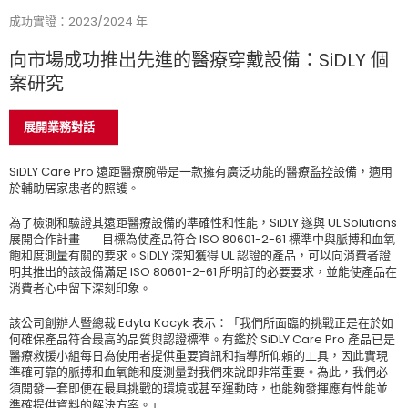
成功實證：2023/2024 年
向市場成功推出先進的醫療穿戴設備：SiDLY 個
案研究
展開業務對話
SiDLY Care Pro 遠距醫療腕帶是一款擁有廣泛功能的醫療監控設備，適用
於輔助居家患者的照護。
為了檢測和驗證其遠距醫療設備的準確性和性能，SiDLY 遂與 UL Solutions
展開合作計畫 ── 目標為使產品符合 ISO 80601-2-61 標準中與脈搏和血氧
飽和度測量有關的要求。SiDLY 深知獲得 UL 認證的產品，可以向消費者證
明其推出的該設備滿足 ISO 80601-2-61 所明訂的必要要求，並能使產品在
消費者心中留下深刻印象。
該公司創辦人暨總裁 Edyta Kocyk 表示：「我們所面臨的挑戰正是在於如
何確保產品符合最高的品質與認證標準。有鑑於 SiDLY Care Pro 產品已是
醫療救援小組每日為使用者提供重要資訊和指導所仰賴的工具，因此實現
準確可靠的脈搏和血氧飽和度測量對我們來說即非常重要。為此，我們必
須開發一套即便在最具挑戰的環境或甚至運動時，也能夠發揮應有性能並
準確提供資料的解決方案。」