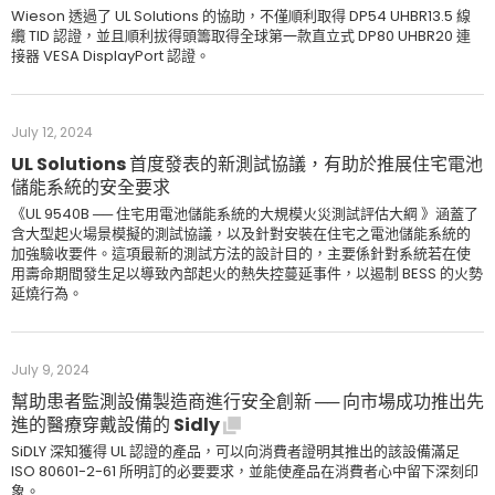
Wieson 透過了 UL Solutions 的協助，不僅順利取得 DP54 UHBR13.5 線
纜 TID 認證，並且順利拔得頭籌取得全球第一款直立式 DP80 UHBR20 連
接器 VESA DisplayPort 認證。
July 12, 2024
UL Solutions 首度發表的新測試協議，有助於推展住宅電池
儲能系統的安全要求
《UL 9540B ── 住宅用電池儲能系統的大規模火災測試評估大綱 》涵蓋了
含大型起火場景模擬的測試協議，以及針對安裝在住宅之電池儲能系統的
加強驗收要件。這項最新的測試方法的設計目的，主要係針對系統若在使
用壽命期間發生足以導致內部起火的熱失控蔓延事件，以遏制 BESS 的火勢
延燒行為。
July 9, 2024
幫助患者監測設備製造商進行安全創新 ── 向市場成功推出先
進的醫療穿戴設備的 Sidly
SiDLY 深知獲得 UL 認證的產品，可以向消費者證明其推出的該設備滿足
ISO 80601-2-61 所明訂的必要要求，並能使產品在消費者心中留下深刻印
象。