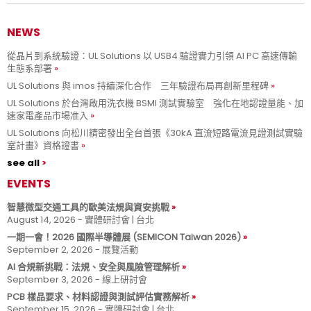
NEWS
從晶片到系統驗證：UL Solutions 以 USB4 驗證實力引領 AI PC 高速傳輸
生態系部署
UL Solutions 與 imos 持續深化合作 三年驗證布局再創新里程碑
UL Solutions 於台灣啟用洗衣機 BSMI 測試實驗室 強化在地認證量能、加
速家電產品市場准入
UL Solutions 向松川精密發出全台首張《30kA 直流短路電流見證測試實驗
室計畫》資格證書
see all
EVENTS
智慧微型交通工具的歐美法規與資安挑戰
August 14, 2026 - 實體研討會 | 台北
一期一會！2026 國際半導體展 (SEMICON Taiwan 2026)
September 2, 2026 - 展覽活動
AI 合規新挑戰：法規、安全與風險管理解析
September 3, 2026 - 線上研討會
PCB 樣品要求、材料認證與測試評估實務解析
September 15, 2026 - 實體研討會 | 台北