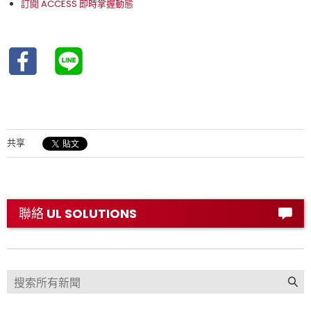
訂閱 ACCESS 即時掌握動態
共享
聯絡 UL SOLUTIONS