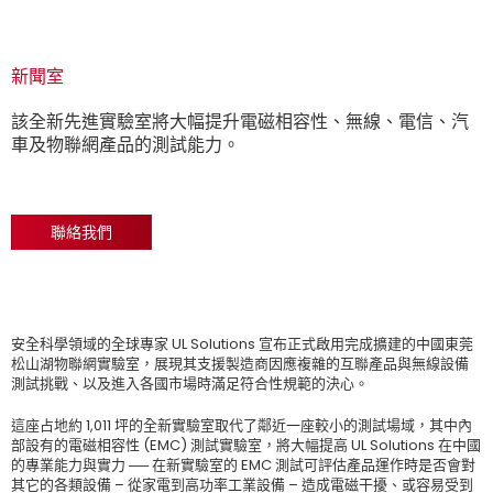
新聞室
該全新先進實驗室將大幅提升電磁相容性、無線、電信、汽
車及物聯網產品的測試能力。
聯絡我們
安全科學領域的全球專家 UL Solutions 宣布正式啟用完成擴建的中國東莞
松山湖物聯網實驗室，展現其支援製造商因應複雜的互聯產品與無線設備
測試挑戰、以及進入各國市場時滿足符合性規範的決心。
這座占地約 1,011 坪的全新實驗室取代了鄰近一座較小的測試場域，其中內
部設有的電磁相容性 (EMC) 測試實驗室，將大幅提高 UL Solutions 在中國
的專業能力與實力 ── 在新實驗室的 EMC 測試可評估產品運作時是否會對
其它的各類設備 – 從家電到高功率工業設備 – 造成電磁干擾、或容易受到