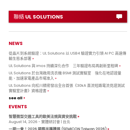
聯絡 UL SOLUTIONS
NEWS
從晶片到系統驗證：UL Solutions 以 USB4 驗證實力引領 AI PC 高速傳
輸生態系部署
UL Solutions 與 imos 持續深化合作 三年驗證布局再創新里程碑
UL Solutions 於台灣啟用洗衣機 BSMI 測試實驗室 強化在地認證量
能、加速家電產品市場准入
UL Solutions 向松川精密發出全台首張《30kA 直流短路電流見證測試
實驗室計畫》資格證書
see all
EVENTS
智慧微型交通工具的歐美法規與資安挑戰
August 14, 2026 - 實體研討會 | 台北
一期一會！2026 國際半導體展 (SEMICON Taiwan 2026)