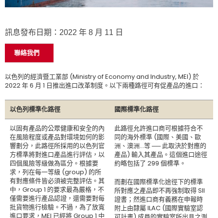
訊息發布日期：2022 年 8 月 11 日
聯絡我們
以色列的經濟暨工業部 (Ministry of Economy and Industry, MEI) 於
2022 年 6 月 1 日推出進口改革制度。以下兩種路徑可有促產品的進口：
以色列標準化路徑
國際標準化路徑
以固有產品的公眾健康和安全的內
此路徑允許進口商可根據符合不
在風險程度或產品對環境如何的影
同的海外標準 (國際、美國、歐
響劃分，此路徑所採用的以色列官
洲、澳洲…等 ── 此取決於對應的
方標準將對進口產品進行評估，以
產品) 輸入其產品。這個進口途徑
四個風險等級做為區分。根據要
約略包括了 299 個標準。
求，列在每一等級 (group) 的所
有對應條件皆必須被完整評估。其
而劃在國際標準化途徑下的標準
中，Group 1 的要求最為嚴格，不
所對應之產品即不再強制取得 SII
僅需要進行產品認證，還需要對每
證書；然進口商有義務在申報時
批貨物進行檢驗。不過，為了放寬
附上由隸屬 ILAC (國際實驗室認
進口要求，MEI 已經將 Group 1 中
可計畫) 成員的實驗室所出具之測