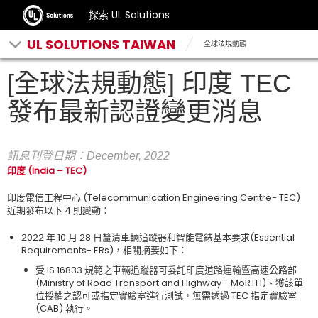
探索 UL Solutions
UL SOLUTIONS TAIWAN
全球法規動態
[全球法規動態] 印度 TEC
發布最新認證變更消息
訊息刊登日期：December
, 2022
印度
(India
–
TEC)
印度電信工程中心
(Telecommunication Engineering Centre- TEC)
近期發布以下
4
則變動：
2022
年
10
月
28
日釐清車輛追蹤器和智能電錶基本要求
(Essential
Requirements- ERs)
，相關摘要如下：
受
IS 16833
規範之車輛追蹤器可委託印度道路運輸暨高速公路部
(Ministry of Road Transport and Highway- MoRTH)
、獲該單
位授權之認可或指定實驗室進行測試，無需透過
TEC
指定實驗室
(CAB)
執行。