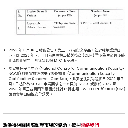
2022
年
11
月
16
日發布公告，第三、四階段之產品，若於強制認證日
期，即
2023
年
7
月
1
日前由原始設備製造商
(OEM)
聲明為生命週期終
止或終止銷售，則無需取得
MTCTE
認證。
國家通信安全中心
(National Centre for Communication Security-
NCCS)
計劃實施通信安全認證計劃
(Communication Security
Certification Scheme- ComSec)
，此安全測試認證將自
2023
年
7
月
1
日起作為
MTCTE
申請要求之一。目前
NCCS
規劃於
2022
至
2023
年第三或第四季度開始針對
IP
路由器、
Wi-Fi CPE
和
UICC (SIM)
設備實施自願性安全認證。
想獲得相關國際認證市場的協助，歡迎
聯絡我們