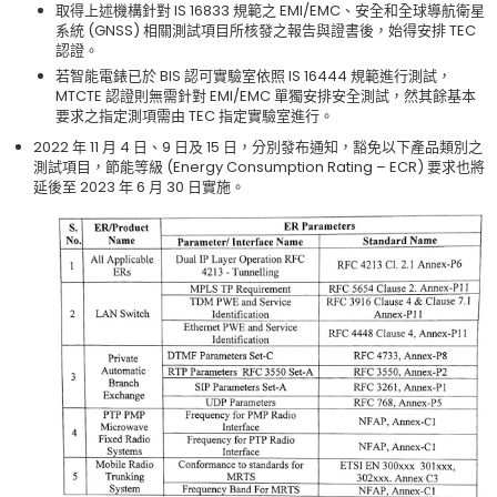
取得上述機構針對
IS 16833
規範之
EMI/EMC
、安全和全球導航衛星
系統
(GNSS)
相關測試項目所核發之報告與證書後，始得安排
TEC
認證。
若智能電錶已於
BIS
認可實驗室依照
IS 16444
規範進行測試，
MTCTE
認證則無需針對
EMI/EMC
單獨安排安全測試，然其餘基本
要求之指定測項需由
TEC
指定實驗室進行。
2022
年
11
月
4
日、
9
日及
15
日，分別發布通知，豁免以下產品類別之
測試項目，節能等級
(Energy Consumption Rating – ECR)
要求也將
延後至
2023
年
6
月
30
日實施。