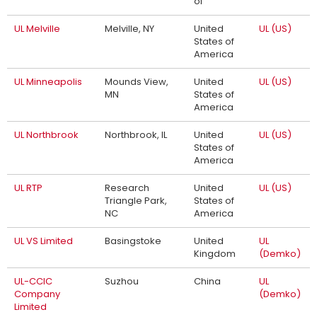
of
UL Melville
Melville, NY
United
UL (US)
States of
America
UL Minneapolis
Mounds View,
United
UL (US)
MN
States of
America
UL Northbrook
Northbrook, IL
United
UL (US)
States of
America
UL RTP
Research
United
UL (US)
Triangle Park,
States of
NC
America
UL VS Limited
Basingstoke
United
UL
Kingdom
(Demko)
UL-CCIC
Suzhou
China
UL
Company
(Demko)
Limited