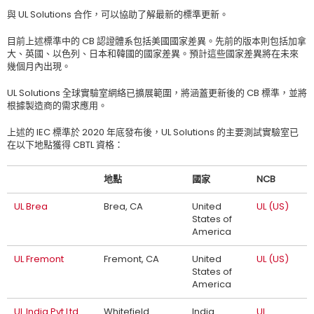
與
UL Solutions
合作，可以協助
了解
最新的標準更新
。
目前上述標準中的
CB
認證體系包括美國國家差異。先前的版本則包括加拿
大、英國、以色列、日本和韓國的國家差異。預計這些國家差異將在未來
幾個月內出現。
UL Solutions
全球實驗室網絡已擴展範圍，將涵蓋更新後的
CB
標準，並將
根據製造商的需求應用。
上述的
IEC
標準於
2020
年底發布後，
UL Solutions
的主要測試實驗室已
在以下地點獲得
CBTL
資格：
地點
國家
NCB
UL Brea
Brea, CA
United
UL (US)
States of
America
UL Fremont
Fremont, CA
United
UL (US)
States of
America
UL India Pvt Ltd.
Whitefield
India
UL