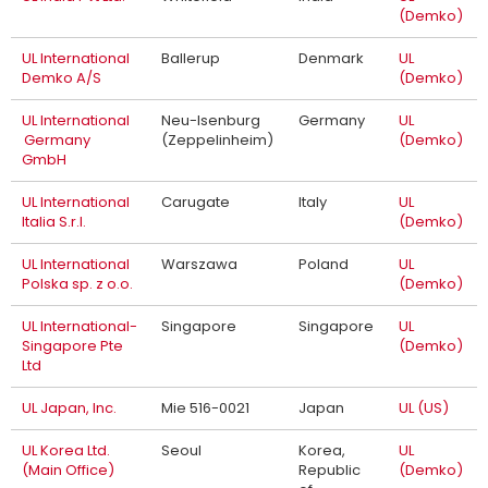
(Demko)
UL International
Ballerup
Denmark
UL
Demko A/S
(Demko)
UL International
Neu-Isenburg
Germany
UL
Germany
(Zeppelinheim)
(Demko)
GmbH
UL International
Carugate
Italy
UL
Italia S.r.l.
(Demko)
UL International
Warszawa
Poland
UL
Polska sp. z o.o.
(Demko)
UL International-
Singapore
Singapore
UL
Singapore Pte
(Demko)
Ltd
UL Japan, Inc.
Mie 516-0021
Japan
UL (US)
UL Korea Ltd.
Seoul
Korea,
UL
(Main Office)
Republic
(Demko)