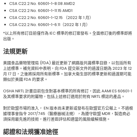
CSA C22.2 No. 60601-1-8:08 AMD2
CSA C22.2 No. 60601-1-11:15 AMD1
CSA C22.2 No. 60601-1-12:15 （2022
年
1
月）
CSA C22.2 No. 60601-1-6:11（2022
年
1
月）
*
以上所有修訂目前僅作為
IEC
標準的修訂案發布。全面修訂後的標準即將
出版。
法規更新
美國食品藥物管理局
(FDA)
最近更新了網路版共識標準目錄，以包括所有
上述標準。補充資料中表明，向
FDA
提交新文件的過渡日期為
2023
年
12
月
17
日，之後將採用所有新標準。加拿大衛生部的標準更新和過渡期可能
類似於美國
FDA
的要求。
OSHA NRTL
計畫目前
包含
對基本標準的所有修訂，因此
AAMI ES 60601-1
及其標準要求的附屬物，包括上述修訂適用於附有
NRTL
標誌的產品。
對於歐盟市場的准入，
EN
版本尚未更新或發布在歐盟官方公報上。不過根
據理事會指令
2017/745
（醫療器械法規），為遵守歐盟
MDR
，製造商必
須採用最先進的技術，進行差距評估和適當的風險緩解措施。
認證和法規獲准途徑