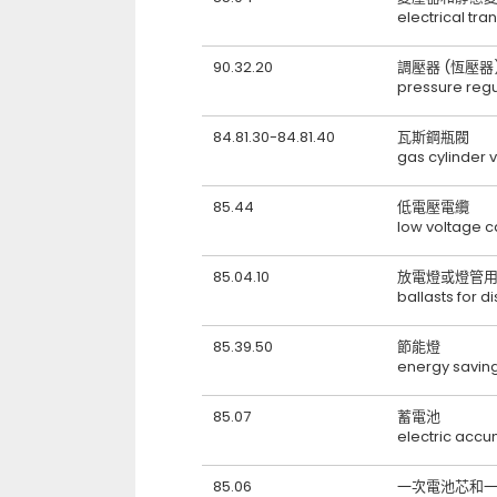
electrical tr
90.32.20
調壓器 (恆壓器
pressure reg
84.81.30-84.81.40
瓦斯鋼瓶閥
gas cylinder 
85.44
低電壓電纜
low voltage c
85.04.10
放電燈或燈管
ballasts for 
85.39.50
節能燈
energy savin
85.07
蓄電池
electric accu
85.06
一次電池芯和一