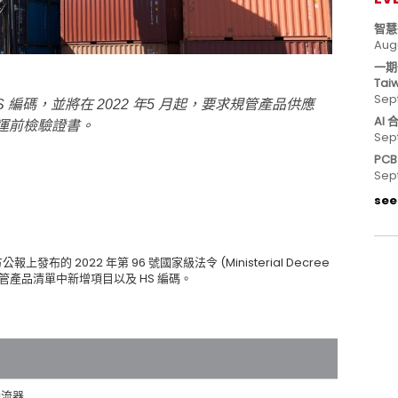
智慧
Aug
一期
Tai
Sep
編碼，並將在 2022 年5 月起，要求規管產品供應
AI
運前檢驗證書。
Sep
PC
Sep
see 
上發布的 2022 年第 96 號國家級法令 (Ministerial Decree
法令，在規管產品清單中新增項目以及 HS 編碼。
變流器