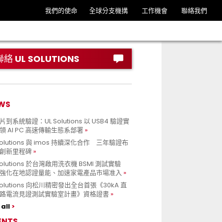
我們的使命
全球分支機搆
工作機會
聯絡我們
聯絡 UL SOLUTIONS
WS
到系統驗證：UL Solutions 以 USB4 驗證實
領 AI PC 高速傳輸生態系部署
Solutions 與 imos 持續深化合作 三年驗證布
創新里程碑
Solutions 於台灣啟用洗衣機 BSMI 測試實驗
強化在地認證量能、加速家電產品市場准入
 Solutions 向松川精密發出全台首張《30kA 直
路電流見證測試實驗室計畫》資格證書
all
ENTS