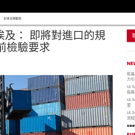
全球法規動態
 埃及： 即將對進口的規
前檢驗要求
NE
從晶片
力引
UL 
局再
UL 
室 
UL
流短
see 
EV