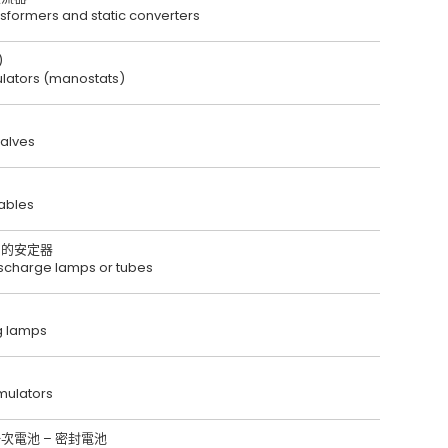
ansformers and static converters
)
ulators (manostats)
valves
ables
用的安定器
discharge lamps or tubes
g lamps
mulators
次電池 – 密封電池