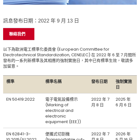
訊息發布日期：2022 年 9 月 13 日
聯絡我們
以下為歐洲電工標準化委員會 (European Committee for
Electrotechnical Standardization, CENELEC) 在 2022 年 6 至 7 月間所
發布的一系列新標準及其相應的強制實施日，其中已有標準生效，敬請多
加留意。
標準
標準名稱
發布日期
強制實施
日
EN 50419:2022
電子電氣設備標示
2022 年 7
2025 年
(Marking of
月 8 日
6 月 6 日
electrical and
electronic
equipment (EEE))
EN 62841-3-
便攜式切割機
2022 年 7
2026 年
10:2015/A1:2022
(transportable cut-
月 8 日
5 月 16 日