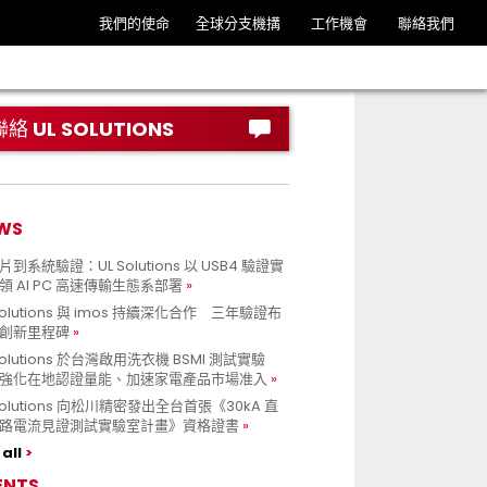
我們的使命
全球分支機搆
工作機會
聯絡我們
聯絡 UL SOLUTIONS
WS
到系統驗證：UL Solutions 以 USB4 驗證實
領 AI PC 高速傳輸生態系部署
Solutions 與 imos 持續深化合作 三年驗證布
創新里程碑
Solutions 於台灣啟用洗衣機 BSMI 測試實驗
強化在地認證量能、加速家電產品市場准入
 Solutions 向松川精密發出全台首張《30kA 直
路電流見證測試實驗室計畫》資格證書
all
ENTS