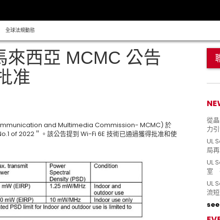
全球法規動態
馬來西亞 MCMC 公告
獲批准
NE
從晶片
ication and Multimedia Commission- MCMC) 於
力引
ent No.1 of 2022＂。該公告提到 Wi-Fi 6E 技術已通過獲得批准和使
UL 
局再
UL 
室 
UL
流短
see 
EV