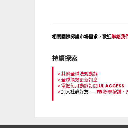
相關國際認證市場需求，歡迎
聯絡我
持續探索
>
其他全球法規動態
>
全球能效更新訊息
>
掌握每月動態訂閱 UL ACCESS
>
加入社群好友 ──
FB 粉專按讚
‧