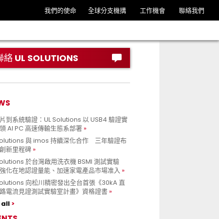
我們的使命
全球分支機搆
工作機會
聯絡我們
聯絡 UL SOLUTIONS
WS
到系統驗證：UL Solutions 以 USB4 驗證實
領 AI PC 高速傳輸生態系部署
Solutions 與 imos 持續深化合作 三年驗證布
創新里程碑
Solutions 於台灣啟用洗衣機 BSMI 測試實驗
強化在地認證量能、加速家電產品市場准入
 Solutions 向松川精密發出全台首張《30kA 直
路電流見證測試實驗室計畫》資格證書
all
ENTS