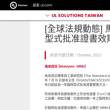
探索 ul.com
UL SOLUTIONS TAIWAN
[全球法規動態] 
型式批准證書效
訊息刊登日期：October
, 2022
馬來西亞
(Malaysia- SIRIM)
馬來西亞標準與工業研究院
(The Standard an
年
7
月
10
日發布公告《
SQASI/CMCS/1/22/0
布日起延長一年臨時型式批准證書實施方法。
所有新案件與更新案件之符合性證書
(CoC)
之設備，例如光纖，也適用效期一年之臨時型
於臨時批准證書效期內，申請人必需於
SIRIM