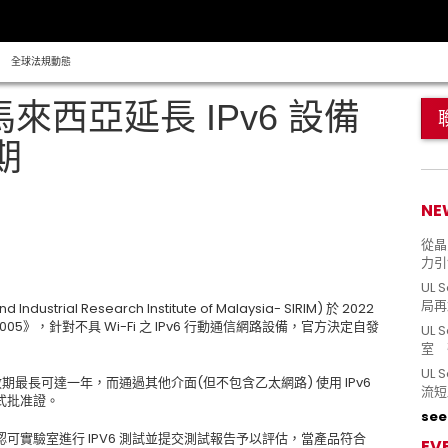
全球法規動態
馬來西亞延長 IPv6 設備
期
NE
從晶片
力引
UL 
局再
d Industrial Research Institute of Malaysia- SIRIM)
於
2022
005
》，針對不具
Wi-Fi
之
IPv6
行動通信網路設備，官方決定自發
UL 
室 
UL
效期最長可達一年，而通過其他介面
(
但不包含乙太網路
)
使用
IPv6
流短
式批准證。
see 
認可實驗室進行
IPV6
測試並提交測試報告予以評估，當產品符合
EV