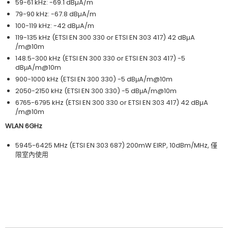
59-61 kHz: -69.1 dBµA/m
79-90 kHz: -67.8 dBµA/m
100-119 kHz: -42 dBµA/m
119-135 kHz (ETSI EN 300 330 or ETSI EN 303 417) 42 dBµA
/m@10m
148.5-300 kHz (ETSI EN 300 330 or ETSI EN 303 417) -5
dBμA/m@10m
900-1000 kHz (ETSI EN 300 330) -5 dBμA/m@10m
2050-2150 kHz (ETSI EN 300 330) -5 dBμA/m@10m
6765-6795 kHz (ETSI EN 300 330 or ETSI EN 303 417) 42 dBµA
/m@10m
WLAN 6GHz
5945-6425 MHz (ETSI EN 303 687) 200mW EIRP, 10dBm/MHz, 僅
限室內使用