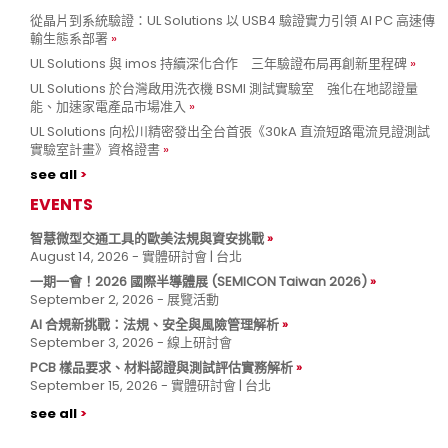
從晶片到系統驗證：UL Solutions 以 USB4 驗證實力引領 AI PC 高速傳
輸生態系部署
UL Solutions 與 imos 持續深化合作 三年驗證布局再創新里程碑
UL Solutions 於台灣啟用洗衣機 BSMI 測試實驗室 強化在地認證量
能、加速家電產品市場准入
UL Solutions 向松川精密發出全台首張《30kA 直流短路電流見證測試
實驗室計畫》資格證書
see all
EVENTS
智慧微型交通工具的歐美法規與資安挑戰
August 14, 2026 - 實體研討會 | 台北
一期一會！2026 國際半導體展 (SEMICON Taiwan 2026)
September 2, 2026 - 展覽活動
AI 合規新挑戰：法規、安全與風險管理解析
September 3, 2026 - 線上研討會
PCB 樣品要求、材料認證與測試評估實務解析
September 15, 2026 - 實體研討會 | 台北
see all