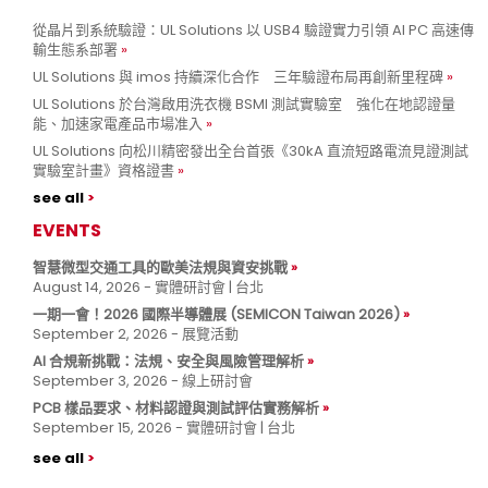
從晶片到系統驗證：UL Solutions 以 USB4 驗證實力引領 AI PC 高速傳
輸生態系部署
UL Solutions 與 imos 持續深化合作 三年驗證布局再創新里程碑
UL Solutions 於台灣啟用洗衣機 BSMI 測試實驗室 強化在地認證量
能、加速家電產品市場准入
UL Solutions 向松川精密發出全台首張《30kA 直流短路電流見證測試
實驗室計畫》資格證書
see all
EVENTS
智慧微型交通工具的歐美法規與資安挑戰
August 14, 2026 - 實體研討會 | 台北
一期一會！2026 國際半導體展 (SEMICON Taiwan 2026)
September 2, 2026 - 展覽活動
AI 合規新挑戰：法規、安全與風險管理解析
September 3, 2026 - 線上研討會
PCB 樣品要求、材料認證與測試評估實務解析
September 15, 2026 - 實體研討會 | 台北
see all