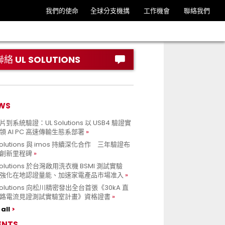
我們的使命
全球分支機搆
工作機會
聯絡我們
聯絡 UL SOLUTIONS
WS
到系統驗證：UL Solutions 以 USB4 驗證實
領 AI PC 高速傳輸生態系部署
Solutions 與 imos 持續深化合作 三年驗證布
創新里程碑
Solutions 於台灣啟用洗衣機 BSMI 測試實驗
強化在地認證量能、加速家電產品市場准入
 Solutions 向松川精密發出全台首張《30kA 直
路電流見證測試實驗室計畫》資格證書
all
ENTS