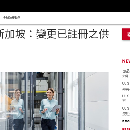
全球法規動態
 新加坡：變更已註冊之供
NE
從晶片
力引
UL 
局再
UL 
室 
UL
流短
see 
EV