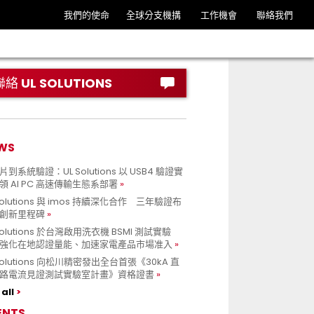
我們的使命
全球分支機搆
工作機會
聯絡我們
聯絡 UL SOLUTIONS
WS
到系統驗證：UL Solutions 以 USB4 驗證實
領 AI PC 高速傳輸生態系部署
Solutions 與 imos 持續深化合作 三年驗證布
創新里程碑
Solutions 於台灣啟用洗衣機 BSMI 測試實驗
強化在地認證量能、加速家電產品市場准入
 Solutions 向松川精密發出全台首張《30kA 直
路電流見證測試實驗室計畫》資格證書
all
ENTS