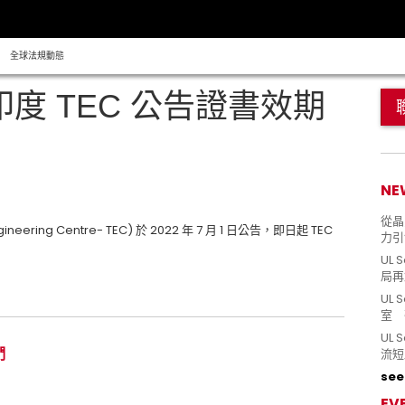
全球法規動態
印度 TEC 公告證書效期
NE
從晶片
eering Centre- TEC) 於 2022 年 7 月 1 日公告，即日起 TEC
力引
UL 
局再
UL 
室 
UL
們
流短
see 
EV