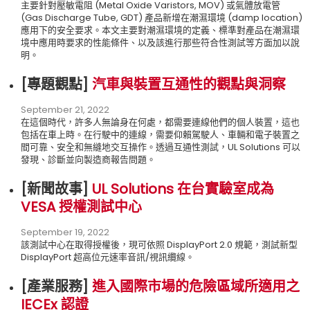
主要針對壓敏電阻 (Metal Oxide Varistors, MOV) 或氣體放電管
(Gas Discharge Tube, GDT) 產品新增在潮濕環境 (damp location)
應用下的安全要求。本文主要對潮濕環境的定義、標準對產品在潮濕環
境中應用時要求的性能條件、以及該進行那些符合性測試等方面加以說
明。
[專題觀點
]
汽車與裝置互通性的觀點與洞察
September 21, 2022
在這個時代，許多人無論身在何處，都需要連線他們的個人裝置，這也
包括在車上時。在行駛中的連線，需要仰賴駕駛人、車輛和電子裝置之
間可靠、安全和無縫地交互操作。透過互通性測試，UL Solutions 可以
發現、診斷並向製造商報告問題。
[新聞故事
]
UL Solutions 在台實驗室成為
VESA 授權測試中心
September 19, 2022
該測試中心在取得授權後，現可依照 DisplayPort 2.0 規範，測試新型
DisplayPort 超高位元速率音訊/視訊纜線。
[產業服務
]
進入國際市場的危險區域所適用之
IECEx 認證