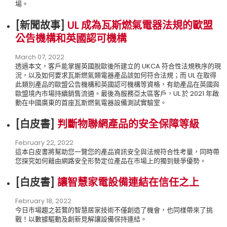
場。
[新聞故事
]
UL 成為瓦斯燃氣電器法規的歐盟
公告機構和英國認可機構
March 07, 2022
透過本文，客戶能掌握英國脫歐後所建立的 UKCA 符合性法規秩序的現
況，以及如何要求瓦斯燃氣類電器產品該如何符合法規；而 UL 在取得
此類別產品的歐盟公告機構和英國認可機構等資格，有助產品在英國與
歐盟境內市場持續銷售流通。最後為服務亞太區客戶，UL 於 2021 年啟
動在中國廣東的首座瓦斯燃氣電器設備測試實驗室。
[白皮書
]
判斷物聯網產品的安全保障等級
February 22, 2022
這本白皮書將幫助您一覽您的產品資訊安全與法規符合性考量，同時帶
您探究如何藉由網路安全形勢定位產品在市場上的獨到競爭優勢。
[白皮書
]
讓智慧家電設備連結在信任之上
February 18, 2022
今日市場趨之若鶩的智慧居家技術不僅創造了機會，也同樣帶來了挑
戰！以數據驅動及創新見解讓設備保持連結。