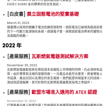
EN/IEC 62680 系列標準的符合性測試。
[白皮書
]
奠立固態電池的堅實基礎
March 01, 2023
隨著慣以採用的鋰離子電池愈顯其限制性，固態電池已被視為極具前景
的下一代動力能源接班系統。透過電子書，探索固態電池帶來的優勢以
及面臨的挑戰。
2022 年
[
產業服務]
瓦斯燃氣電器測試解決方案
November 30, 2022
瓦斯燃氣電器製造商在降低成本並縮短上市時間的同時，仍必須保有品
質。由於標準與法規的發展快速，一旦產品未能符合要求，將會導致上
市延誤、產品召回以及潛在的安全風險。我們能提供相當多元的諮詢、
測試與認證服務，其可針對的瓦斯燃氣電器暨其採用之零組件。
[
產業服務]
歐盟市場准入適用的 ATEX 認證
November 21, 2022
打算將產品推入歐盟市場？危險場所及易爆環境使用的防爆設備要在歐