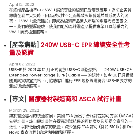
April 12, 2022
在終端產品標準中，VW-1 燃燒等級的線纜已受廣泛應用。為防止劣質
線纜在發生火災時，因為耐火性不足而導致火焰蔓延並釀成更大的災
害，「VW-1 燃燒測試」即成為線纜產品進入市場的重要考慮因素之
一。我們的豐厚經驗，使我們能夠為線纜產品提供專業且具競爭力的
VW-1 商業檢測服務。
[產業焦點
]
240W USB-C EPR 線纜安全性考
量及認證
April 07, 2022
USB-IF 於 2021 年 12 月正式開放 USB-C 新版規格 ── 240W USB-C®
Extended Power Range (EPR) Cable ── 的認證。如今 UL 已具備相
關測試實驗室資格，可協助客戶進行 EPR 規格線纜符合 USB-IF 要求的
測試與認證服務。
[專文
]
醫療器材製造商和 ASCA 試行計畫
March 29, 2022
鑑於醫療器材的快速發展，美國 FDA 推出了合格評定認可方案 (ASCA)
先導計畫。該自願計畫旨在提高測試結果的可信度以及所提交資訊的一
致性，以降低額外要求的數量，減少獲得 FDA 許可 (例如 510(k) 和 De
Novo 審查流程) 的評估時間和延遲。