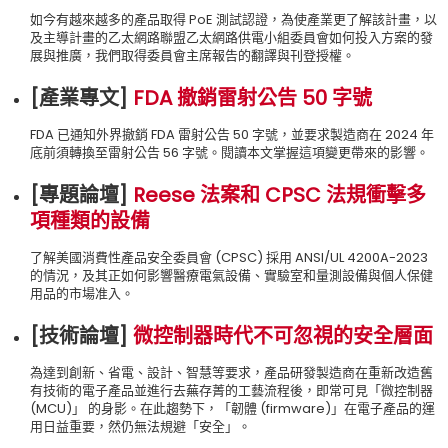
如今有越來越多的產品取得 PoE 測試認證，為使產業更了解該計畫，以
及主導計畫的乙太網路聯盟乙太網路供電小組委員會如何投入方案的發
展與推廣，我們取得委員會主席報告的翻譯與刊登授權。
[產業專文
]
FDA 撤銷雷射公告 50 字號
FDA 已通知外界撤銷 FDA 雷射公告 50 字號，並要求製造商在 2024 年
底前須轉換至雷射公告 56 字號。閱讀本文掌握這項變更帶來的影響。
[專題論壇
]
Reese 法案和 CPSC 法規衝擊多
項種類的設備
了解美國消費性產品安全委員會 (CPSC) 採用 ANSI/UL 4200A-2023
的情況，及其正如何影響醫療電氣設備、實驗室和量測設備與個人保健
用品的市場准入。
[技術論壇
]
微控制器時代不可忽視的安全層面
為達到創新、省電、設計、智慧等要求，產品研發製造商在重新改造舊
有技術的電子產品並進行去蕪存菁的工藝流程後，即常可見「微控制器
(MCU)」 的身影。在此趨勢下，「韌體 (firmware)」在電子產品的運
用日益重要，然仍無法規避「安全」。