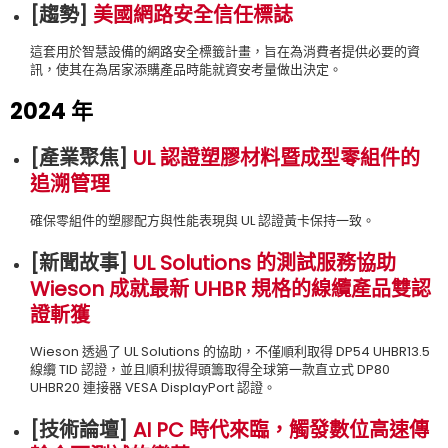
[趨勢
]
美國網路安全信任標誌
這套用於智慧設備的網路安全標籤計畫，旨在為消費者提供必要的資
訊，使其在為居家添購產品時能就資安考量做出決定。
2024 年
[產業聚焦
]
UL 認證塑膠材料暨成型零組件的
追溯管理
確保零組件的塑膠配方與性能表現與 UL 認證黃卡保持一致。
[新聞故事
]
UL Solutions 的測試服務協助
Wieson 成就最新 UHBR 規格的線纜產品雙認
證斬獲
Wieson 透過了 UL Solutions 的協助，不僅順利取得 DP54 UHBR13.5
線纜 TID 認證，並且順利拔得頭籌取得全球第一款直立式 DP80
UHBR20 連接器 VESA DisplayPort 認證。
[技術論壇
]
AI PC 時代來臨，觸發數位高速傳