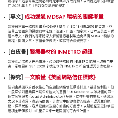
調標準。這意味製造商必須制定策略並採取行動，以因應這項很快就會
在 2025 年 8 月 1 日起強制執行的規定！
[專文
]
成功通過 MDSAP 稽核的關鍵考量
醫療器材單一稽核計畫 (MDSAP) 整合了 ISO 13485:2016 的要求，並
涵蓋五個國家的醫療器材法規：澳洲、巴西、加拿大、日本及美國。透
過本專文，我們的專家將深入解析醫療器材製造商準備 MDSAP 稽核的
流程。閱讀文章，掌握最佳做法，確保符合法規要求。
[白皮書
]
醫療器材的 INMETRO 認證
醫療產品欲進入巴西市場，必須取得該國的 INMETRO 認證。取得白皮
書，掌握最新 384:2020 字號法令的 INMETRO 符合性認證計畫概覽。
[探究
]
一文讀懂《美國網路信任標誌》
這項由美國政府首次推出的自願性網路信任標誌計畫，雖非強制性，但
一般深信對產業與市場帶來極大的意義！UL Solutions 以該計畫的第一
個首席管理者 (Lead Administrator) 身份，綜整計畫的重點，透過本
文說明其背景、實施時間表、計畫當中關鍵實體的職責、認證生命週
期、標準狀態、客戶建議以及遵守計畫的好處等，以幫助產業更快掌握
這項全新但卻對 IoT 產品未來十足關鍵的符合性計畫。