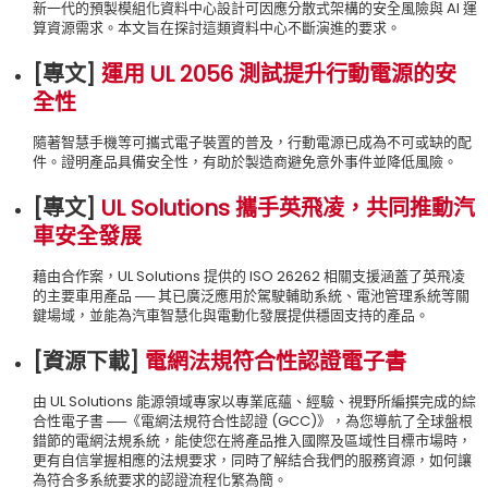
新一代的預製模組化資料中心設計可因應分散式架構的安全風險與 AI 運
算資源需求。本文旨在探討這類資料中心不斷演進的要求。
[專文]
運用 UL 2056 測試提升行動電源的安
全性
隨著智慧手機等可攜式電子裝置的普及，行動電源已成為不可或缺的配
件。證明產品具備安全性，有助於製造商避免意外事件並降低風險。
[專文]
UL Solutions 攜手英飛凌，共同推動汽
車安全發展
藉由合作案，UL Solutions 提供的 ISO 26262 相關支援涵蓋了英飛凌
的主要車用產品 ── 其已廣泛應用於駕駛輔助系統、電池管理系統等關
鍵場域，並能為汽車智慧化與電動化發展提供穩固支持的產品。
[資源下載]
電網法規符合性認證電子書
由 UL Solutions 能源領域專家以專業底蘊、經驗、視野所編撰完成的綜
合性電子書 ──《電網法規符合性認證 (GCC)》，為您導航了全球盤根
錯節的電網法規系統，能使您在將產品推入國際及區域性目標市場時，
更有自信掌握相應的法規要求，同時了解結合我們的服務資源，如何讓
為符合多系統要求的認證流程化繁為簡。