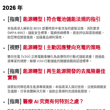
2026 年
[指南]
能源轉型 | 符合電池儲能法規的指引
本指南深入解析在 BESS 部署時其中會涉及的建築法規、消防要求
(NFPA 855)、儲能安全標準、電網併網標準、資安評估與環境規範，
助您降低開發風險、加速產品順利落地。
[視野]
能源轉型 | 主動因應雙向充電的策略
雙向充電 (V2G) 正將電動車轉化為具彈性的行動式儲能資產！透過能
源專家的視野，解鎖 V2G 行動儲能的關鍵挑戰與認證標準。
[指南]
能源轉型 | 再生能源開發的去風險最佳
實務
探索如何降低再生能源專案風險。本指南深入探討技術、法規與網路安
全議題，分享具體解決方案，協助企業順利完成綠能開發 。
[指南]
醫療 AI 究竟有何特別之處？