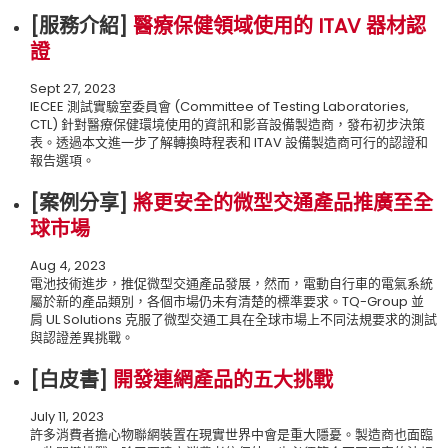
[服務介紹
]
醫療保健領域使用的 ITAV 器材認
證
Sept 27, 2023
I
ECEE 測試實驗室委員會 (Committee of Testing Laboratories,
CTL) 針對醫療保健環境使用的資訊和影音設備製造商，發布初步決策
表。透過本文進一步了解轉換時程表和 ITAV 設備製造商可行的認證和
報告選項。
[案例分享
]
將更安全的微型交通產品推廣至全
球市場
Aug 4, 2023
電池技術進步，推促微型交通產品發展，然而，電動自行車的電氣系統
屬於新的產品類別，各個市場仍未有清楚的標準要求。
TQ-Group
並
肩
UL Solutions
克服了微型交通工具在全球市場上不同法規要求的測試
與認證差異挑戰
。
[白皮書
]
開發連網產品的五大挑戰
July 11, 2023
許多消費者擔心物聯網裝置在現實世界中會是重大隱憂。製造商也面臨