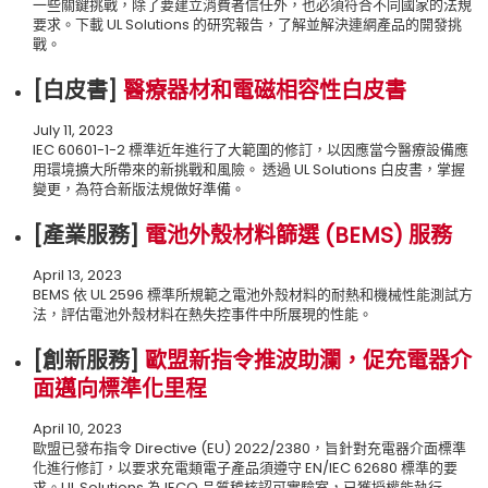
一些關鍵挑戰，除了要建立消費者信任外，也必須符合不同國家的法規
要求。下載 UL Solutions 的研究報告，了解並解決連網產品的開發挑
戰。
[白皮書
]
醫療器材和電磁相容性白皮書
July 11, 2023
IEC 60601-1-2 標準近年進行了大範圍的修訂，以因應當今醫療設備應
用環境擴大所帶來的新挑戰和風險。 透過 UL Solutions 白皮書，掌握
變更，為符合新版法規做好準備。
[產業服務
]
電池外殼材料篩選 (BEMS) 服務
April 13, 2023
BEMS 依 UL 2596 標準所規範之電池外殼材料的耐熱和機械性能測試方
法，評估電池外殼材料在熱失控事件中所展現的性能。
[創新服務
]
歐盟新指令推波助瀾，促充電器介
面邁向標準化里程
April 10, 2023
歐盟已發布指令 Directive (EU) 2022/2380，旨針對充電器介面標準
化進行修訂，以要求充電類電子產品須遵守 EN/IEC 62680 標準的要
求。UL Solutions 為 IECQ 品質稽核認可實驗室，已獲授權能執行