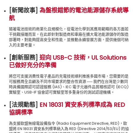
[新聞故事]
為盤根錯節的電池能源儲存系統導
航
隨著電池技術的商業化且規模化，從電池化學到其應用範疇的各方面若
干挑戰接踵而至，在此即針對製造商和車廠在擴大電池能源儲存的製造
部署時，對能夠提高安全和性能，並推動永續發展方面，提供幾個可納
入的主要考量。
[創新服務]
迎向 USB-C 技術，UL Solutions
已做好充分的準備
將您可支援消費性電子產品的充電技術順利推進多國市場，您需要的是
可服務周全且顧及不同市場要求的整合性資源 ── 我們在台灣是少數同
時具備國際認可認證服務 (IAS)、IEC 電子元器件品質稽核認可 (IECQ)
實驗室、USB-IF 協會認可實驗室等多重身份的測試認證機構。
[法規動態]
EN 18031 資安系列標準成為 RED
協調標準
為支援歐盟無線電設備指令 (Radio Equipment Directive, RED)，歐
盟將 EN 18031 資安系列標準納入為 RED (Directive 2014/53/EU) 的協