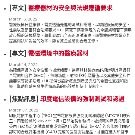
[專文
]
醫療器材的安全與法規遵循要求
March 16, 2022
醫療設備日益複雜，需要透過先進的測試和認證，以驗證設備的安全、
性能以及是否符合法規要求。UL 研究了逐漸浮現的安全顧慮和若干適用
於市場的法規標準，藉此發展出全面的測試策略，讓醫療器材製造商能
提高測試和認證的效率、節省資金並簡化合規工作。
[專文
]
電磁環境中的醫療器材
March 14, 2022
為確保產品的安全性和市場就緒度，醫療器材製造商必須證明其產品符
合電磁相容性 (EMC) 、無線功能、射頻 (RF) 暴露值以及其他安全和性
能要求等諸多法規。UL 提供從設計概念到產品完成的全面性支援和指
導，幫助您避免發生代價高昂的錯誤並加快上市速度。
[焦點訊息
]
印度電信設備的強制測試和認證
March 07, 2022
印度電信工程中心 (TEC) 宣布電信設備強制測試和認證 (MTCTE) 的第
三、四階段將於 2022 年 7 月 1 日開始強制執行，被規範的產品必須接
受由 TEC 指定測試實驗室或簽署相互認可協定 (MRA) 的合作夥伴國家
認可的合規評定機構 (CAB) 完成的強制測試產品，才能在進入印度市