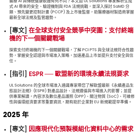
醫療 AI 與傳統健康軟體有何不同？本文由 UL Solutions 專家解析生成
式 AI 帶來的安全、驗證機制與 FDA 法規挑戰，並深入探討 SaMD 分
類、預先變更控制計畫 (PCCP) 及上市後監督，助醫療器材製造商掌握
最新全球法規及監管趨勢。
[專文]
在全球支付安全競爭中突圍：支付終端
機的下一個關鍵戰場
探索支付終端機的下一個關鍵戰場，了解 PCI PTS 與全球法規符合性趨
勢，掌握安全認證與市場准入策略，加速產品上市並提升支付安全與信
任。
[指引]
ESPR ── 歐盟新的環境永續法規要求
UL Solutions 的全球市場准入通識專家帶您了解歐盟最新《永續產品生
態設計法規》(ESPR) 對產品設計、法規遵循與市場進入的影響；並提
供專業解讀，內容涉及數位產品護照 (DPP)、關注物質 (SoC)、可維修
性與循環經濟要求等重要資訊，期有助於企業對 EU 新規範提早準備。
2025 年
[專文]
因應現代化預製模組化資料中心的需求