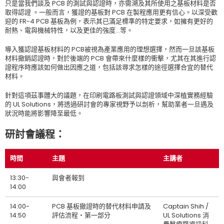
只是當我們談及 PCB 的測試與認證時，亦需溯及其所使用之基板材料是否
取得認證 。一般而言，獲證的基板對 PCB 在製程應用更有信心。以深受歡
迎的 FR-4 PCB 基板為例，表示其已滿足標準的特定要求，如擁有更好的
耐熱、電與機械特性，以及更佳的強度…等。
導入獲認證基板材料的 PCB被視為產業應用的理想選擇，然而一旦該基板
材料撤銷認證時，對於後端的 PCB 會帶來什麼樣的衝擊，尤其在其進行認
證程序時應該如何做出因應之道，包括該尋求怎樣的途徑選擇合宜的替代
材料。
針對這項茲事體大的議題，在印刷電路板測試與認證領域中深植實務經驗
的 UL Solutions，將透過研討會的專家視野予以剖析，幫助業者一旦遇及
狀況時能將影響降至最低。
研討會議程：
時間
主題
主講者
13:30-
與會者報到
14:00
14:00-
PCB 基板撤證時的替代材料申請及
Captain Shih /
14:50
評估流程‧第一部分
UL Solutions 消