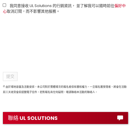
我同意接收 UL Solutions 的行銷資訊， 並了解我可以隨時前往
偏好中
心
取消訂閱，而不影響其他服務。
提交
註
由於場地容量及活動安排，本公司對於實體場次的報名者保有審核權力，一旦報名獲受理者，將會在活動
前三天收到會前提醒電子信件。若對報名有任何疑問，敬請聯絡本活動的聯絡人。
聯絡 UL SOLUTIONS