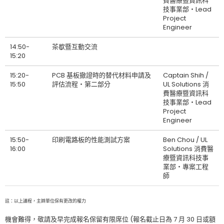
費醫療暨資訊科
技事業部‧Lead
Project
Engineer
14:50-
茶歇暨互動交流
15:20
15:20-
PCB 基板撤證時的替代材料申請及
Captain Shih /
15:50
評估流程‧第二部分
UL Solutions 消
費醫療暨資訊科
技事業部‧Lead
Project
Engineer
15:50-
印刷電路板的性能測試方案
Ben Chou / UL
16:00
Solutions 消費醫
療暨資訊科技事
業部‧專案工程
師
註：以上議程，主辧單位保有更改的權力
機會難得，敬請及早完成報名保留有限席位 (報名截止日為 7 月 30 日或額