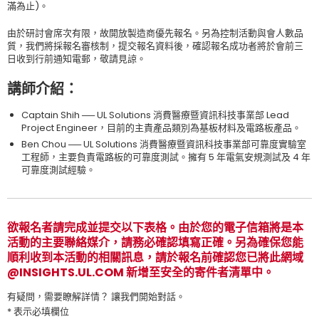
滿為止)。
由於研討會席次有限，故開放製造商優先報名。另為控制活動與會人數品
質，我們將採報名審核制，提交報名資料後，確認報名成功者將於會前三
日收到行前通知電郵，敬請見諒。
講師介紹
：
Captain Shih ── UL Solutions 消費醫療暨資訊科技事業部 Lead
Project Engineer，目前的主責產品類別為基板材料及電路板產品。
Ben Chou ── UL Solutions 消費醫療暨資訊科技事業部可靠度實驗室
工程師，主要負責電路板的可靠度測試。擁有 5 年電氣安規測試及 4 年
可靠度測試經驗。
欲報名者請完成並提交以下表格。由於您的電子信箱將是本
活動的主要聯絡媒介，請務必確認填寫正確。另為確保您能
順利收到本活動的相關訊息，請於報名前確認您已將此網域
@INSIGHTS.UL.COM 新增至安全的寄件者清單中。
有疑問，需要瞭解詳情？ 讓我們開始對話。
* 表示必填欄位