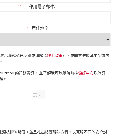
*
工作用電子郵件:
*
居住地？
表示我確認已閱讀並理解《
線上政策
》，並同意依據其中所述內
。
Solutions 的行銷資訊， 並了解我可以隨時前往
偏好中心
取消訂
務。
提交
能源技術的發展，並且推出相應解決方案，以克服不同的安全課