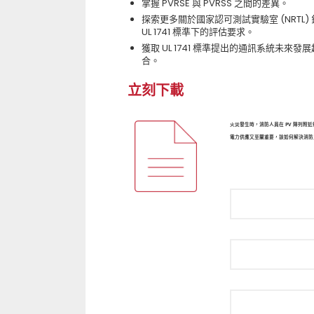
掌握 PVRSE 與 PVRSS 之間的差異。
探索更多關於國家認可測試實驗室 (NRTL)
UL 1741 標準下的評估要求。
獲取 UL 1741 標準提出的通訊系統未
合。
立刻下載
火災發生時，消防人員在 PV 陣列附
電力供應又至關重要，該如何解決消防