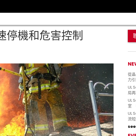
速停機和危害控制
NE
從晶片
力引
UL 
局再
UL 
室 
UL
流短
see 
EV