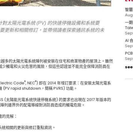
智慧
Aug
一期
針對太陽光電系統 (PV) 的快速停機設備和系統要
Tai
其中重要更新和相關修訂，並帶領讀者探索通訊系統的未
Sep
AI
Sep
PC
Sep
到越來越多的太陽光電系統陣列被安裝在住宅和商業物產的屋頂上。雖然
減少觸電和火災危害的風險，但這些認證並不能完全保障消防員在
see 
®
®
ctric Code
, NEC
) 即在 2014 年增訂要求：在安裝太陽光電系
rapid shutdown，簡稱 PVRS) 功能。
RSS (太陽能光電系統快速停機系統) 的要求也出現在 2017 年版本的
陣列邊界外的配電導線對消防員造成的觸電危險。
遠的見解：
設備與系統相關的更新與修訂重點資訊。