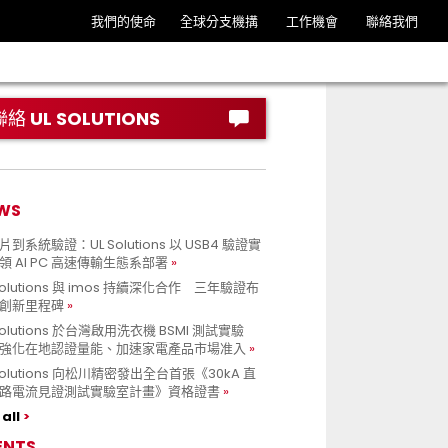
我們的使命
全球分支機搆
工作機會
聯絡我們
聯絡 UL SOLUTIONS
WS
到系統驗證：UL Solutions 以 USB4 驗證實
領 AI PC 高速傳輸生態系部署
Solutions 與 imos 持續深化合作 三年驗證布
創新里程碑
Solutions 於台灣啟用洗衣機 BSMI 測試實驗
強化在地認證量能、加速家電產品市場准入
 Solutions 向松川精密發出全台首張《30kA 直
路電流見證測試實驗室計畫》資格證書
all
ENTS