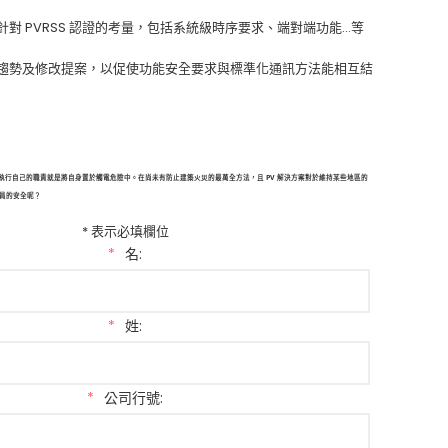
 針對 PVRSS 認證的考量，包括系統級時序要求、端對端功能…等
來發展趨勢及修改提案，以促使功能安全要求與標準化通訊方法能相互結
近執行自己的職責就是將自身置於觸電危險中。在尚未有防止建築火災的最萬全方法，且 PV 解決方案對於維持某些地區的
員的安全呢？
* 表示必填欄位
*
名:
*
姓:
*
公司行號: