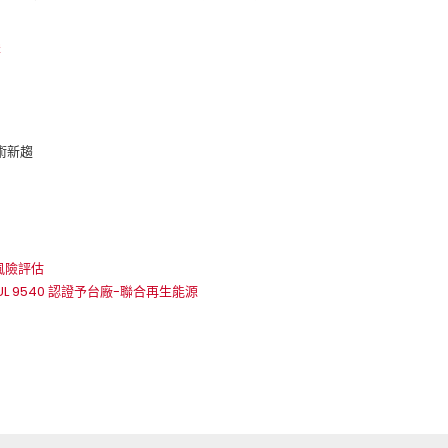
案
術新趨
風險評估
L 9540 認證予台廠-聯合再生能源