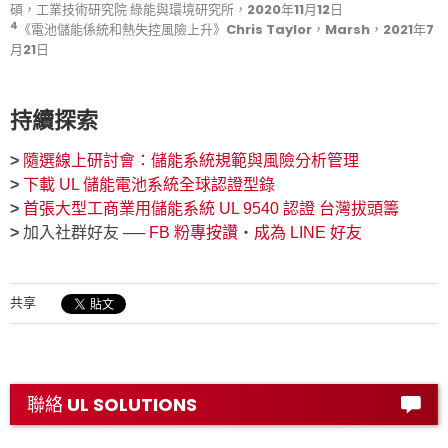
碩，工業技術研究院 綠能與環境研究所，2020年11月12日
4
《電池儲能係統和熱失控風險上升》
Chris Taylor，Marsh，2021年7
月21日
持續探索
>
隨選線上研討會：儲能系統規範與風險分析管理
>
下載 UL 儲能電池系統全球認證型錄
>
首張大型工商業用儲能系統 UL 9540 認證 台灣拔頭籌
>
加入社群好友 ──
FB 粉專按讚
‧
成為 LINE 好友
共享
聯絡 UL SOLUTIONS