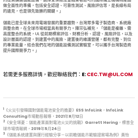
做全面性的準備，包括安全認證、可靠性測試、風險評估等，是長線布局
的遠見，也是領先致勝的關鍵。」
儲能已是全球未來用電端發展的重要趨勢，台灣眾多電子製造商、系統廠
與整合商，在全球市場相當具有競爭力。陳宗弘補充，「儲能是複雜、需
高度整合的系統，UL 從前期標案評估、財務分析、認證、風險評估，以及
設計層面的認證，到建置中的風險、建置後的維護營運，都有完整、到位
的專業能量，結合我們在地的儲能設備測試實驗室，可以攜手台灣製造商
提升國際競爭力。」
若需更多服務詳情，歡迎聯絡我們：E:
CEC.TW@UL.COM
1
《
火災引發韓國對儲能電池安全的擔憂
》ESS InfoLink，InfoLink
Consulting市場動態報導，2021年8月12日
2
《
安全堪憂：儲能產業面對電池火災的挑戰
》Garrett Hering，標普全
球市場情報網，2019年5月24日
3
《儲能系統建置與運行經驗分享－以前瞻儲能示範驗證案場為例》
黃怡