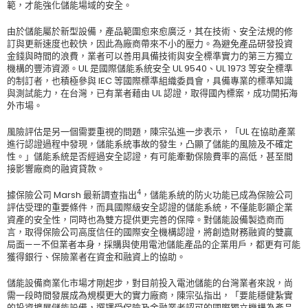
範，才能強化儲能場域的安全。
由於儲能屬於新型設備，產品範圍愈來愈廣泛，其在技術、安全法規的修
訂與更新速度也較快，因此為廠商帶來不小的壓力。為避免產品研發投資
金錢與時間的浪費，業者可以善用具備技術與安全標準實力的第三方獨立
機構的豐沛資源。UL 是國際儲能系統安全 UL 9540、UL 1973 等安全標準
的制訂者，也積極參與 IEC 等國際標準組織委員會，具備專業的標準知識
與測試能力，在台灣，已有業者藉由 UL 認證，取得國內標案，成功開拓海
外市場。
風險評估是另一個需要重視的問題，陳宗弘進一步表示，「UL 在協助產業
進行認證過程中發現，儲能系統事故的發生，凸顯了儲能的風險及不確定
性。」儲能系統是否經過安全認證，有可能牽動保險費率的高低，甚至間
接影響廠商的融資貸款。
4
據保險公司 Marsh 最新調查指出
，儲能系統的防火功能已成為保險公司
評估受理的重要條件，而具國際級安全認證的儲能系統，不僅能彰顯企業
資產的安全性，同時也為雙方提供更完善的保障。對儲能設備製造商而
言，取得保險公司高度信任的國際安全機構認證，將創造財務融資的雙贏
局面——不但業者本身，採購與使用電池儲能產品的企業用戶，都更有可能
獲得銀行、保險業者在資金和融資上的協助。
儲能設備商業化市場才剛起步，對目前投入電池儲能的台灣業者來說，尚
需一段時間發展成為規模更大的實力廠商，陳宗弘指出，「要能穩健紮實
的投資擴展儲能設備，選擇受保險及金融業者認可的國際獨立機構為產品