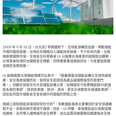
(2021 年 11 月 22 日，台北訊) 零碳趨勢下，全球能源轉型加速，帶動儲能
市場的蓬勃發展，台灣近年積極切入儲能技術發展，不只布局內需，也競
相進軍國際市場。全球安全科學專家 UL 以服務台灣產業的經驗提出觀察，
台灣業者除須符合國際安全規範，同時需要重視風險評估，才能鞏固業務
並穩定長期發展。
UL 副總裁暨台灣總經理陳宗弘表示，「隨著鋰電池儲能設備在全球快速發
展，安全事故接踵而來，取得安全認證成為產品被國際接受的首要門
檻。」回顧全球發生的大型儲能設備災害，如韓國至今就累積超過30起儲
1
2
能系統的事故
，其他如美國、歐洲、澳洲，甚至台灣都發生過儲能事故
，
因此如何提升儲能安全是各國共同面臨的燃眉之急。
3
根據工研院綠能與環境研究所分析
，多數儲能事故主要肇因於安全保護機
制不足、安裝與操作環境不謹慎。因此，UL 呼籲，業者應從設計與製造階
段開始，及早導入國際級的安全標準，並在設置與維運階段都遵循安全規