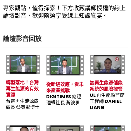
專家觀點，值得探索！下方收藏講師授權的線上
論壇影音，歡迎隨選享受線上知識饗宴。
論壇影音回放
轉型落地！台灣
談再生能源儲能
從斷鏈效應，看未
再生能源的有效
系統的風險控管
來產業挑戰
實踐
UL 再生能源首席
DIGITIMES 總經
台電再生能源處
工程師 DANIEL
理暨社長 黃欽勇
處長 蔡英聖博士
LIANG