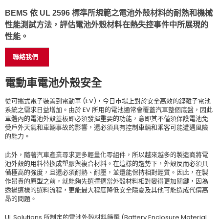
BEMS 依 UL 2596 標準所規範之電池外殼材料的耐熱和機械
性能測試方法，評估電池外殼材料在熱失控事件中所展現的
性能。
聯絡我們
電動車電池外殼安全
從可攜式電子裝置到電動車 (EV)，今日市場上對於安全高效的鋰離子電池
系統之需求日益增加。由於 EV 所用的電池通常會覆蓋汽車整個底盤，因此
車體內的電池外殼蓋板即必須發揮重要的功能，意即其不僅須保護電池免
受戶外天氣和車輛事故的影響，還必須具有控制車輛和乘客可能遭遇風險
的能力。
此外，隨著汽車產業尋求更多輕量化零組件，所以越來越多的製造商將電
池外殼的用料替換成塑膠與複合材料。在這樣的趨勢下，外殼反而必須具
備極高的強度，且還必須耐熱、耐壓，並還能保持相對輕質。因此，在製
作昂貴的原型之前，就能夠先選擇適當外殼材料相對變得更加關鍵，因為
透過這樣的選料流程，更能最大程度降低安全隱憂及其他可能造成代價高
昂的問題。
UL Solutions 所制定的電池外殼材料篩選 (Battery Enclosure Material