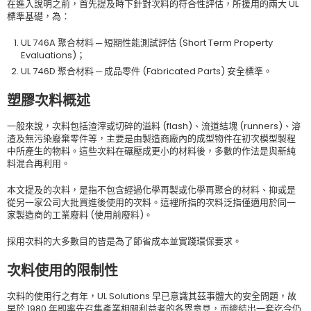
在進入說明之前，首先提及時下針對次料的符合性評估，所援用的兩大 UL
標準基礎，為：
UL 746A 聚合材料 ─ 短期性能測試評估 (Short Term Property
Evaluations)；
UL 746D 聚合材料 ─ 成品零件 (Fabricated Parts) 安全標準。
塑膠次料概述
一般來說，次料包括渣滓或切碎的溢料 (flash)、流道結塊 (runners)、溶
渣及無污染廢棄零件等，主要是由製造商廠內的成型物件在初次模型製程
中所產生的物料。這些次料在碾壓成更小的材料後，多數的作法是與新純
料混合再利用。
本文提及的次料，是指不包含經過化學再製或化學再聚合的材料、抑或是
從另一家公司大批買進後使用的次料。這裡所指的次料泛指僅適用於同一
家製造商的工業廢料 (使用前廢料)。
採用次料的大多數目的皆是為了節省成本並實踐環保要求。
次料使用的限制性
次料的使用行之有年，UL Solutions 早已意識其茲事體大的安全問題，故
早於 1980 年即率先召集產業相關利益者的各界意見，而總結出一套迄今仍