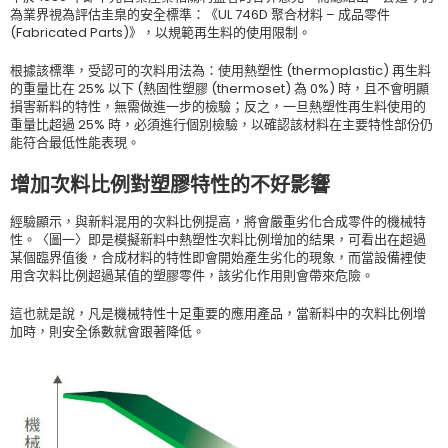
為業界視為評估圭臬的安全標準：《UL 746D 聚合材料 – 成品零件
(Fabricated Parts)》，以規範再生料的使用限制。
根據該標準，受認可的次料用法為：使用熱塑性 (thermoplastic) 再生料
的重量比在 25% 以下 (熱固性塑膠 (thermoset) 為 0%) 時，且不會明顯
損害新料的特性，無需做進一步的檢驗；反之，一旦熱塑性再生料使用的
重量比超過 25% 時，必須進行個別檢驗，以確認該材料在主要特性部份仍
能符合最低性能表現。
增加次料比例對塑膠特性的不好影響
經驗顯示，與新料混用的次料比例提高，將會嚴重劣化合成零件的機械特
性。〈圖一〉即是模擬新料中熱塑性次料比例增加的結果，可看出在超過
某個臨界值後，合成材料的特性即會開始產生劣化的現象，而當設備裡使
用含次料比例超過某值的塑膠零件，該劣化作用則會帶來危險。
這也就是說，凡是機械特性十足重要的應用產品，當新料中的次料比例增
加時，則安全係數就會跟著降低。