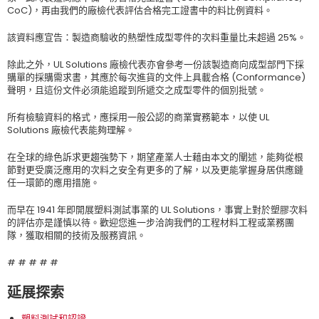
CoC)，再由我們的廠檢代表評估合格完工證書中的料比例資料。
該資料應宣告：製造商驗收的熱塑性成型零件的次料重量比未超過 25%。
除此之外，UL Solutions 廠檢代表亦會參考一份該製造商向成型部門下採
購單的採購需求書，其應於每次進貨的文件上具載合格 (Conformance)
聲明，且這份文件必須能追蹤到所遞交之成型零件的個別批號。
所有檢驗資料的格式，應採用一般公認的商業實務範本，以使 UL
Solutions 廠檢代表能夠理解。
在全球的綠色訴求更趨強勢下，期望產業人士藉由本文的闡述，能夠從根
節對更受廣泛應用的次料之安全有更多的了解，以及更能掌握身居供應鏈
任一環節的應用措施。
而早在 1941 年即開展塑料測試事業的 UL Solutions，事實上對於塑膠次料
的評估亦是謹慎以待。歡迎您進一步洽詢我們的工程材料工程或業務團
隊，獲取相關的技術及服務資訊。
# # # # #
延展探索
塑料測試和認證