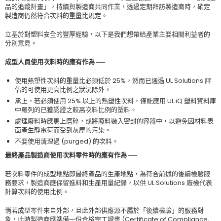
品的追蹤計畫」，持續與製造商共同作業，透過定期拜訪製造商時，確定
製造商仍然符合次料的重量比規定。
立基於對塑料安全的豐厚經驗，以下是我們想帶給產業主要相關利益者的
分別意見。
成型人員使用次料時的應有作為 ──
使用熱塑性次料的重量比必須低於 25%，然而已通過 UL Solutions 評
估的可使用更高比例之狀況除外。
承上，若必須使用 25% 以上的熱塑性次料，僅能應用 UL iQ 塑料資料庫
中羅列的已獲認證之較高次料比例的塑料。
處理廢料時應馬上磨碎，或將廢料裝入密封的容器中，以避免因材料表
面產生靜電荷而受到灰塵的污染。
不要使用清理過 (purged) 的次料。
最終產品製造商使用次料零件時的應有作為 ──
若次料零件的成型地點即最終產品的生產地點，為符合前述的後續檢驗服
務要求，製造商應保留進料和生產用量紀錄，以供 UL Solutions 廠檢代表
計算次料的使用比例。
倘若成型零件來自外部，且此外部供應源不屬於「後續檢驗」的服務對
象，此時製造商應準備一份合格完工證書 (Certificate of Compliance,