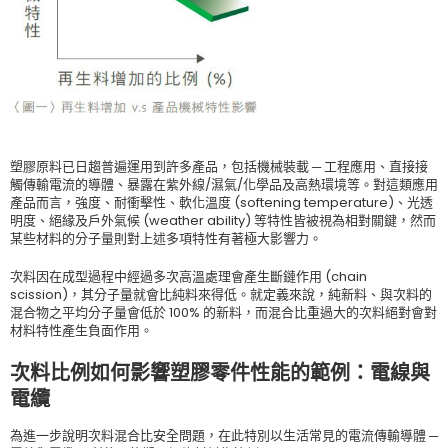
塑膠原料已日趨普遍運用到許多產品，包括機械裝載 ─ 工程應用、直接接
觸傳輸電流的導體、暴露在紫外線/濕氣/化學品及高熱環境等。對這類應用
產品而言，強度、耐衝擊性、軟化溫度 (softening temperature)、光透
明度、絕緣及戶外氣候 (weather ability) 等特性皆被視為相對關鍵，然而
某些材料的分子量則對上述多項特性有著極大影響力。
次料因在成型過程中經過多次高溫處理會產生斷鏈作用 (chain
scission)，其分子量就會比純料來得低。就定義來說，純新料、與次料的
混合物之平均分子量會低於 100% 的新料，而混合比重過大的次料絕對會對
材料特性產生負面作用。
次料比例如何影響塑膠零件性能的範例：電線與
電纜
為進一步說明次料混合比安全問題，在此特別以生活常見的電流傳輸導體 ─