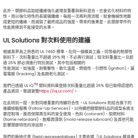
此外，塑膠料品如經纖維強化處理並重覆與新料混合，也會劣化材料的特
性。用以強化特性的長玻璃纖維，每經一次再利用流程，就會機械性地斷
成更短的纖維，而減弱了最終成品的強度。帶來的後果是，此塑膠零件的
性能將降到不能接受的水準。
UL Solutions 對次料使用的建議
根據業界為之熟悉的 UL 746D 標準，在同一個模具工廠、同等級的熱塑性
新料下，次料重量比不超過 25% 時，不必再行測試；但次料重量比一旦超
過 25% 即必須進行特別測試，其中包括相關的
性能測試，如強度、耐衝擊性、軟化溫度、燃燒性、引燃性 (ignition)、漏
電電痕 (tracking) 及長期老化測試。
TM
我們已透過 UL iQ
塑料資料庫登錄次料重量比超過 25% 但已取得認證的
產品資訊，敬請瀏覽
https://iq.ul.com/
。
在此特別一提，針對同樣重要的持續符合性，UL Solutions 則結合旗下的
後續檢驗服務 (Follow-Up Services)，以持續把關塑膠料品的成型系統主
要控制項，進而保障再生料的安全使用、色料 (colorant)、阻燃材料
(flame retardant)、脫模潤滑劑 (mold release lubricant) 及其他可能
影響塑膠特性的添加劑。
我們的廠檢代表 (field representatives) 主要依據「UL Solutions 模具產