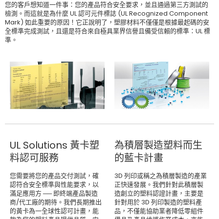
您的客戶想知道一件事：您的產品符合安全要求，並且通過第三方測試的
檢測。而這就是為什麼 UL 認可元件標誌 (UL Recognized Component
Mark) 如此重要的原因！它正說明了，塑膠材料不僅僅是根據最起碼的安
全標準完成測試，且還是符合來自極具業界信譽且備受信賴的標準：UL 標
準。
UL Solutions 黃卡塑
為積層製造塑料而生
料認可服務
的藍卡計畫
您需要將您的產品交付測試，確
3D 列印或稱之為積層製造的產業
認符合安全標準與性能要求，以
正快速發展。我們針對此積層製
滿足應用方 ── 即終端產品製造
造創立的塑料認證計畫，主要是
商/代工廠的期待。我們長期推出
針對用於 3D 列印製造的塑料產
的黃卡為一全球性認可計畫，能
品，不僅能協助業者降低零組件