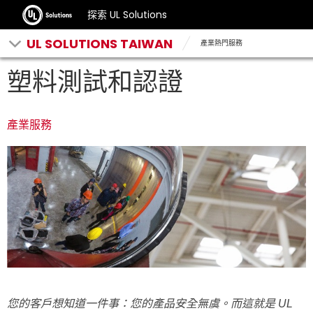
探索 UL Solutions
UL SOLUTIONS TAIWAN
產業熱門服務
塑料測試和認證
產業服務
您的客戶想知道一件事：您的產品安全無虞。而這就是 UL