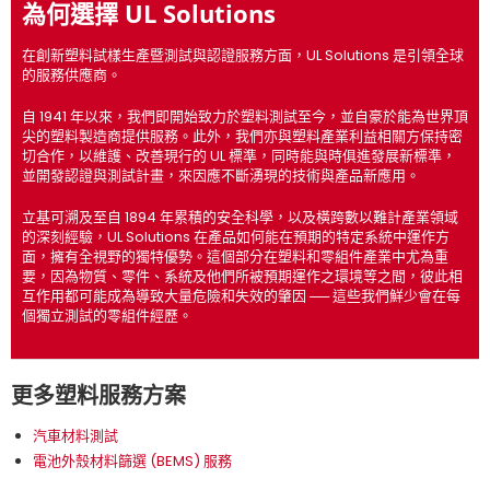
為何選擇 UL Solutions
在創新塑料試樣生產暨測試與認證服務方面，UL Solutions 是引領全球
的服務供應商。
自 1941 年以來，我們即開始致力於塑料測試至今，並自豪於能為世界頂
尖的塑料製造商提供服務。此外，我們亦與塑料產業利益相關方保持密
切合作，以維護、改善現行的 UL 標準，同時能與時俱進發展新標準，
並開發認證與測試計畫，來因應不斷湧現的技術與產品新應用。
立基可溯及至自 1894 年累積的安全科學，以及橫跨數以難計產業領域
的深刻經驗，UL Solutions 在產品如何能在預期的特定系統中運作方
面，擁有全視野的獨特優勢。這個部分在塑料和零組件產業中尤為重
要，因為物質、零件、系統及他們所被預期運作之環境等之間，彼此相
互作用都可能成為導致大量危險和失效的肇因 ── 這些我們鮮少會在每
個獨立測試的零組件經歷。
更多塑料服務方案
汽車材料測試
電池外殼材料篩選 (BEMS) 服務