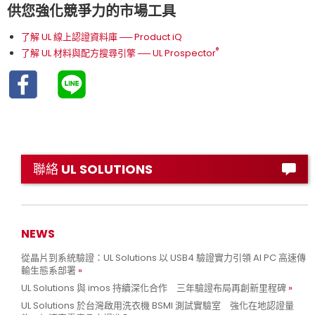
供您強化競爭力的市場工具
了解 UL 線上認證資料庫 ── Product iQ
®
了解 UL 材料與配方搜尋引擎 ── UL Prospector
聯絡 UL SOLUTIONS
NEWS
從晶片到系統驗證：UL Solutions 以 USB4 驗證實力引領 AI PC 高速傳
輸生態系部署
UL Solutions 與 imos 持續深化合作 三年驗證布局再創新里程碑
UL Solutions 於台灣啟用洗衣機 BSMI 測試實驗室 強化在地認證量