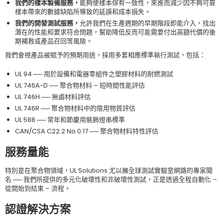
我們的樣本製備服務，
能夠使樣本保有一致性，來進而減少因不夠可靠
樣本帶來的數據缺陷所導致的延誤和成本損失。
我們的開發測試服務，
允許我們在生產週期的早期階段即能介入，找出
潛在的性能和要求符合問題，幫助降低反而可能需要付出高額代價的後
期補救或產品召回等風險。
我們會視產品被賦予的預期用途，採用多套相應標準執行測試，包括：
UL 94 ── 用於設備和電器零組件之塑膠材料的耐燃測試
UL 746A-D ── 聚合物材料 – 短時間性能評估
UL 746H ── 無鹵材料評估
UL 746R ── 聚合物材料中的限用物質評估
UL 588 ── 常年和節慶用裝飾燈串標準
CAN/CSA C22.2 No.0.17 ── 聚合物材料特性評估
服務量能
特別是在聚合物領域，UL Solutions 尤以擁全球測試實驗室網路的專家聞
名 ── 我們所提供的多元化破壞性和非破壞性測試，正是透過全程自動化 –
從開始到結束 – 流程。
認證解決方案