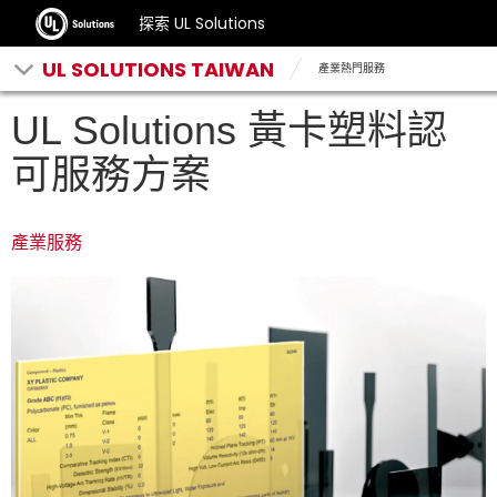
探索 UL Solutions
UL SOLUTIONS TAIWAN
產業熱門服務
UL Solutions 黃卡塑料認
可服務方案
產業服務