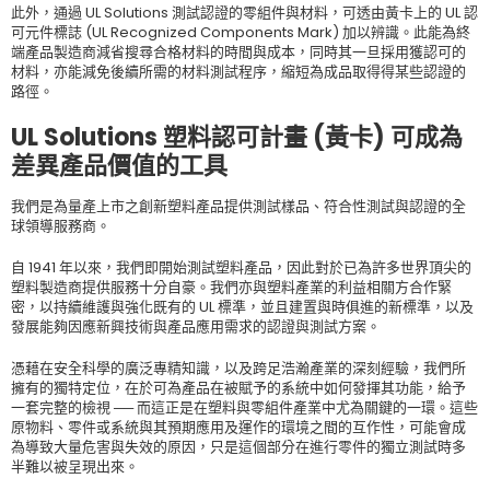
此外，通過 UL Solutions 測試認證的零組件與材料，可透由黃卡上的 UL 認
可元件標誌 (UL Recognized Components Mark) 加以辨識。此能為終
端產品製造商減省搜尋合格材料的時間與成本，同時其一旦採用獲認可的
材料，亦能減免後續所需的材料測試程序，縮短為成品取得得某些認證的
路徑。
UL Solutions 塑料認可計畫 (黃卡) 可成為
差異產品價值的工具
我們是為量產上市之創新塑料產品提供測試樣品、符合性測試與認證的全
球領導服務商。
自 1941 年以來，我們即開始測試塑料產品，因此對於已為許多世界頂尖的
塑料製造商提供服務十分自豪。我們亦與塑料產業的利益相關方合作緊
密，以持續維護與強化既有的 UL 標準，並且建置與時俱進的新標準，以及
發展能夠因應新興技術與產品應用需求的認證與測試方案。
憑藉在安全科學的廣泛專精知識，以及跨足浩瀚產業的深刻經驗，我們所
擁有的獨特定位，在於可為產品在被賦予的系統中如何發揮其功能，給予
一套完整的檢視 ── 而這正是在塑料與零組件產業中尤為關鍵的一環。這些
原物料、零件或系統與其預期應用及運作的環境之間的互作性，可能會成
為導致大量危害與失效的原因，只是這個部分在進行零件的獨立測試時多
半難以被呈現出來。