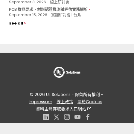
September 3, 2026 - 線上研討會
PCB 樣品要求、材料認證與測試評估實務解析
September 15, 2026 - 實體研討會 | 台北
see all
© 2026 UL Solutions。保留所有權利。
Impressum
線上政策
關於Cookies
資料主體存取要求入口網站