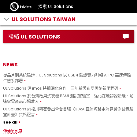
探索 UL Solutions
UL SOLUTIONS TAIWAN
聯絡 UL SOLUTIONS
NEWS
從晶片到系統驗證：UL Solutions 以 USB4 驗證實力引領 AI PC 高速傳輸
生態系部署
UL Solutions 與 imos 持續深化合作 三年驗證布局再創新里程碑
UL Solutions 於台灣啟用洗衣機 BSMI 測試實驗室 強化在地認證量能、加
速家電產品市場准入
UL Solutions 向松川精密發出全台首張《30kA 直流短路電流見證測試實驗
室計畫》資格證書
see all
活動消息