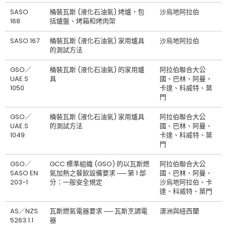
SASO
桶裝瓦斯 (液化石油氣) 烤爐，包
沙烏地阿拉伯
168
括爐盤、烤箱和烤肉架
SASO 167
桶裝瓦斯 (液化石油氣) 家用爐具
沙烏地阿拉伯
的測試方法
GSO／
桶裝瓦斯 (液化石油氣) 的家用爐
阿拉伯聯合大公
UAE.S
具
國、巴林、阿曼、
1050
卡達、科威特、葉
門
GSO／
桶裝瓦斯 (液化石油氣) 家用爐具
阿拉伯聯合大公
UAE.S
的測試方法
國、巴林、阿曼、
1049
卡達、科威特、葉
門
GSO／
GCC 標準組織 (GSO) 的以瓦斯燃
阿拉伯聯合大公
SASO EN
氣加熱之餐飲設備要求 ── 第 1 部
國、巴林、阿曼、
203-1
分：一般安全規定
沙烏地阿拉伯、卡
達、科威特、葉門
AS／NZS
瓦斯燃氣電器要求 ── 瓦斯烹調電
澳洲與紐西蘭
5263.1.1
器