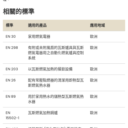
相關的標準
標準
適用的產品
應用地域
EN 30
家用燃氣電器
歐洲
EN 298
有附或未附風扇的瓦斯爐具與瓦斯
歐洲
燃氣電器用之自動化燃氣爐具控制
系統
EN 203
以瓦斯燃氣加熱的餐飲設備
歐洲
EN 26
配有常壓點燃器的清潔用即熱型瓦
歐洲
斯燃氣熱水器
EN 89
用於家用熱水的儲熱型瓦斯燃氣熱
歐洲
水器
EN
瓦斯燃氣加熱鍋爐
歐洲
15502-1