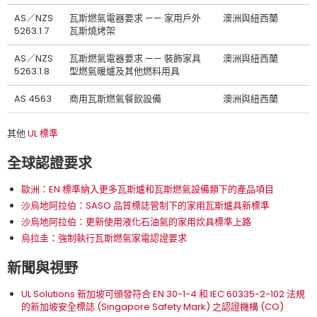
AS／NZS
瓦斯燃氣電器要求 —— 家用戶外
澳洲與紐西蘭
5263.1.7
瓦斯燒烤架
AS／NZS
瓦斯燃氣電器要求 —— 裝飾家具
澳洲與紐西蘭
5263.1.8
型燃氣暖爐及其他燃料用具
AS 4563
商用瓦斯燃氣餐飲設備
澳洲與紐西蘭
其他
UL 標準
全球認證要求
歐洲：EN 標準納入更多瓦斯爐和瓦斯燃氣設備類下的產品項目
沙烏地阿拉伯：SASO 品質標誌管制下的家用瓦斯爐具新標準
沙烏地阿拉伯：更新使用液化石油氣的家用炊具標準上路
烏拉圭：強制執行瓦斯燃氣家電認證要求
新聞與視野
UL Solutions 新加坡可頒發符合 EN 30-1-4 和 IEC 60335-2-102 法規
的新加坡安全標誌 (Singapore Safety Mark) 之認證機構 (CO)