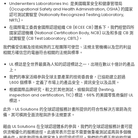
Underwriters Laboratories Inc. 是美國職業安全和健康管理局
(Occupational Safety and Health Administration, OSHA) 的國家
認可測試實驗室 (Nationally Recognized Testing Laboratory,
NRTL)。
在國際電工委員會國際認證組織 CB (IECEE CB) 體系下，我們經營四所
國家認證機構 (National Certification Body, NCB) 以及和多座 CB 測
試實驗室 (CB Test Laboratory, CBTL)。
我們備受信賴及技術純熟的工程團隊可使您、法規主管機構以及您的利益
相關方確信您的電器符合相關的法規與標準。
UL 標誌是全世界最廣為人知的認證標誌之一，出現在數以十億計的產品
上。
我們的專家活絡參與全球主要產業的技術委員會，已協助建立超過
1,600 個標準，定義了市場上的產品安全、資訊安全以及品質。
根據國際品牌研究，較之於其他測試、檢驗與認證 (testing,
inspection and certification, TIC) 標誌，66% 的美國零售商偏好 UL
標誌。
此外，UL Solutions 的全球認證服務計畫所提供的符合性解決方案蔚為完
備，其可橫跨全面流程與許多法規要求。
藉由 UL Solutions 在全球認證體系的參與，我們的全球認證服務計畫可提
供流暢優化的服務途徑。此通常表示您並不需要做重複測試或再與多個機
構合作，就能取得許多國家准入的認證或認可。我們的目標正是協助您將