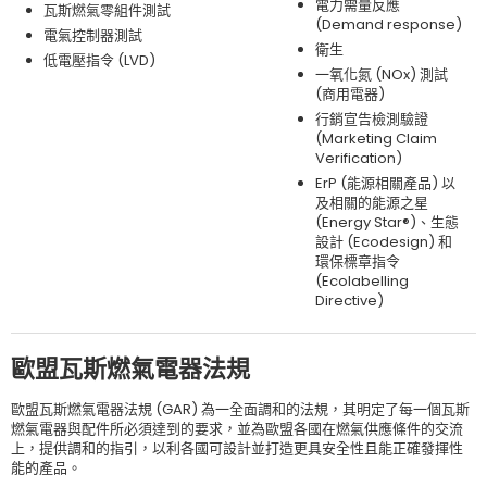
電力需量反應
瓦斯燃氣零組件測試
(Demand response)
電氣控制器測試
衛生
低電壓指令 (LVD)
一氧化氮 (NOx) 測試
(商用電器)
行銷宣告檢測驗證
(Marketing Claim
Verification)
ErP (能源相關產品) 以
及相關的能源之星
(Energy Star®)、生態
設計 (Ecodesign) 和
環保標章指令
(Ecolabelling
Directive)
歐盟瓦斯燃氣電器法規
歐盟瓦斯燃氣電器法規 (GAR) 為一全面調和的法規，其明定了每一個瓦斯
燃氣電器與配件所必須達到的要求，並為歐盟各國在燃氣供應條件的交流
上，提供調和的指引，以利各國可設計並打造更具安全性且能正確發揮性
能的產品。