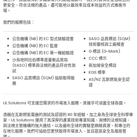
更安全、符合法規的產品，盡可能地以最效率且成本效益的方式推進市
場。
我們的服務包括：
公告機構 (NB) 的 EC 型式檢驗證書
SASO 品質標誌 (SQM)
技術審核與工廠稽查
公告機構 (NB) 的 EC 監督
G 標誌 (G-Mark)
公告機構 (NB) 的 EC 單一機組驗證
CCC 標示
沙烏地阿拉伯標準度量衡品質局
(SASO) 標準與法規的產品符合性測
新加坡安全標誌
試
KGS 標準
SASO 品質標誌 (SQM) 協助取得服
AS/NZ 瓦斯燃氣安全認
務
證
UL Solutions 可支援您需求的市場准入服務，其幾乎可涵蓋全球各國。
憑藉在瓦斯燃氣電器的測試及認證的 80 年經驗，加之身為全球安全科學專
家，UL Solutions 運用了其深厚的產業技術專業知識、淵博的法規知識、
與法規主管機構的強大連結，以及遍布全球的實驗室網絡資源、和專注的
在地化服務。我們可協助您更快取得市場准入、並且提高安全及風險管
理。