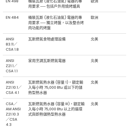
EN 498
桶裝瓦斯 (液化石油氣) 電器的專
歐洲
用要求 ── 包括戶外用燒烤爐具
EN 484
桶裝瓦斯 (液化石油氣) 電器的專
歐洲
用要求 ── 獨立烤盤，以及整合烤
肉功能的烤盤
ANSI
瓦斯燃氣食物處理設備
北美
83.11／
CSA 1.8
ANSI
家用烹調瓦斯燃氣電器
北美
Z21.1／
CSA 1.1
ANSI
瓦斯燃氣熱水器 (容量 1)，額定輸
北美
Z21.10.1／
入每小時 75,000 Btu 或以下的儲
CSA 4.1
熱型熱水器
CSA／
瓦斯燃氣熱水器 (容量 III)，額定輸
北美
AM ANSI
入每小時 75,000 Btu 以上的循環
Z21.10.3
式與即熱儲熱型熱水器
／CSA
4.3