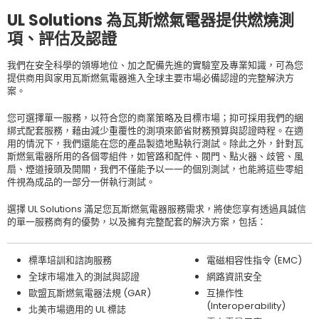
UL Solutions 為瓦斯燃氣電器提供燃燒測
項、評估及認證
我們在安全科學的領導地位、加之配備先進的實驗室及專業知識，可為您
提供商用與家用瓦斯燃氣電器進入全球主要市場必備認證的完整解決方
案。
您可選擇單一服務，以符合您的商業策略及目標市場；抑可採用我們的綑
綁式配套服務，藉由減少重覆性的測項來節省財務預算與認證時程。在適
用的情況下，我們還能在您的產品製造地點執行測試。除此之外，針對瓦
斯燃氣電器所用的各個零組件，如管路和配件、閥門、點火器、歧管、風
扇、煙道接頭及開關，我們不僅能予以一一的個別測試，也能將這些零組
件視為成品的一部分一併執行測試。
選擇 UL Solutions 滿足您瓦斯燃氣電器服務需求，將使您享有透過具誠信
的單一服務商有的優勢，以及擁有完整配套的解決方案，包括：
標準培訓和諮詢服務
電磁相容性指令 (EMC)
全球市場准入的測試與認證
網路資訊安全
歐盟瓦斯燃氣電器法規 (GAR)
互操作性
(Interoperability)
北美市場適用的 UL 標誌