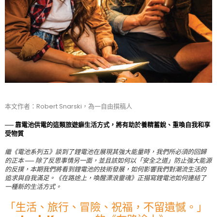
本文作者：Robert Snarski，為一自由撰稿人
── 靠電池供電的這類旅遊癖生活方式，將有助於養精蓄銳、重喚自我和享
受物質
繼《電池系列五》談到了鋰電池在展現其強大能量時，我們所必須的回歸
的正本 ── 除了反思事情另一面，並且該如何以「安全之道」防止強大能源
的反撲，本期我們將看到鋰電池的技術發展，如何影響我們對潮流生活的
追求與自我滿足。《在路途上，喚醒漂浪靈魂》正描寫鋰電池如何連結了
一種新的生活方式。
「生活、旅行、冒險、祝福，不留遺憾。」