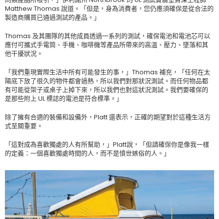
Matthew Thomas 說道。「但是，身為消費者，您仍應須確保是從合法的
製造商購買已通過測試的產品。」
Thomas 及其團隊的其他成員透過一系列的測試，確保電池和電池芯可以
應付可攜式手電筒、手機、咖啡機等產品所帶來的高溫、壓力、墜落和其
他干擾狀況。
「我們重現實際生活中所有可能發生的事，」Thomas 補充，「任何在太
陽底下放了很久的物件都會過熱，所以我們對那狀況測試。而任何物品都
有可能從架子或桌子上掉下來，所以我們也對這狀況測試。我們要確保的
是那些附上 UL 標誌的電池是符合標準。」
除了擁有合適的裝備和設備外，Platt 還表示，正確的期望對於這種生活方
式至關重要。
「這對成為喜歡獨處的人有所幫助，」Platt說，「但請確保你是像我一樣
的定義：一個喜歡獨處時間的人，而不是憤世嫉俗的人。」