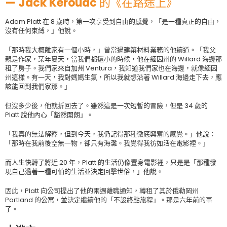
— Jack Kerouac 的《在路途上》
Adam Platt 在 8 歲時，第一次享受到自由的感覺，「是一種真正的自由，
沒有任何束縛，」他說。
「那時我大概離家有一個小時，」曾當過建築材料業務的他續道。「我父
親是作家，某年夏天，當我們都還小的時候，他在緬因州的 Willard 海邊那
租了房子。我們家來自加州 Ventura，我知道我們家也在海邊，就像緬因
州這樣。有一天，我對媽媽生氣，所以我就想沿著 Willard 海邊走下去，應
該能回到我們家那。」
但沒多少後，他就折回去了。雖然這是一次短暫的冒險，但是 34 歲的
Platt 說他內心「豁然開朗」。
「我真的無法解釋，但到今天，我仍記得那種徹底興奮的感覺。」他說：
「那時在我前後空無一物，卻只有海灘。我覺得我彷如活在電影裡。」
而人生快轉了將近 20 年，Platt 的生活仍像置身電影裡，只是是「那種發
現自己過著一種可怕的生活並決定回擊世俗，」他說。
因此，Platt 向公司提出了他的兩週離職通知，轉租了其於俄勒岡州
Portland 的公寓，並決定繼續他的「不設終點旅程」。那是六年前的事
了。