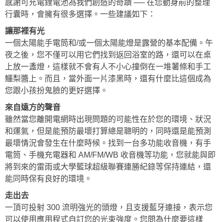
感謝可充電鋰電池為我們創造的奇蹟 ── 在您動身前的整理
行囊時，會擁有很多選擇。一些建議如下：
讓那裡有光
一個太陽能手電筒和/或一個太陽能燈是露營的基本配備。午
夜之後，您不僅可以用它們找到返回浴室的路，還可以在桌
上放一盞燈，這樣就不會有人不小心撞倒在一堆薯條和手工
鱷梨醬上。而且，當外面一片漆黑時，還有什麼比這個成為
您跟小孩扮鬼臉的更好選擇。
來自遠方的聲音
雖然當您離開電網時出現問題的可能性在於您的環境、狀況
和運氣，但是能預防最壞打算總是聰明的，同時還是能預測
最壞情況會發生在什麼時候。找到一台多功能收音機，有手
電筒、手機充電器和 AM/FM/WB 收音機等功能，您就能與即
將到來的雷雨或大學籃球超級聯賽連勝紀錄等保持連結，還
能同時保有良好的環境。
走出去
一頂可投射 300 流明強光的頭燈，且支援藍牙連接，表示您
可以使用應用程式自訂您的光束強度。您問為什麼要這樣