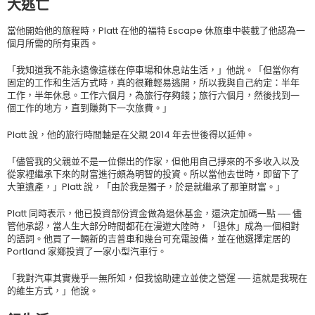
大逃亡
當他開始他的旅程時，Platt 在他的福特 Escape 休旅車中裝載了他認為一
個月所需的所有東西。
「我知道我不能永遠像這樣在停車場和休息站生活，」他說。「但當你有
固定的工作和生活方式時，真的很難輕易逃開，所以我與自己約定：半年
工作，半年休息。工作六個月，為旅行存夠錢；旅行六個月，然後找到一
個工作的地方，直到賺夠下一次旅費。」
Platt 說，他的旅行時間軸是在父親 2014 年去世後得以延伸。
「儘管我的父親並不是一位傑出的作家，但他用自己掙來的不多收入以及
從家裡繼承下來的財富進行頗為明智的投資。所以當他去世時，即留下了
大筆遺產，」Platt 說，「由於我是獨子，於是就繼承了那筆財富。」
Platt 同時表示，他已投資部份資金做為退休基金，還決定加碼一點 ── 儘
管他承認，當人生大部分時間都花在漫遊大陸時，「退休」成為一個相對
的語詞。他買了一輛新的吉普車和幾台可充電設備，並在他選擇定居的
Portland 家鄉投資了一家小型汽車行。
「我對汽車其實幾乎一無所知，但我協助建立並使之營運 ── 這就是我現在
的維生方式，」他說。