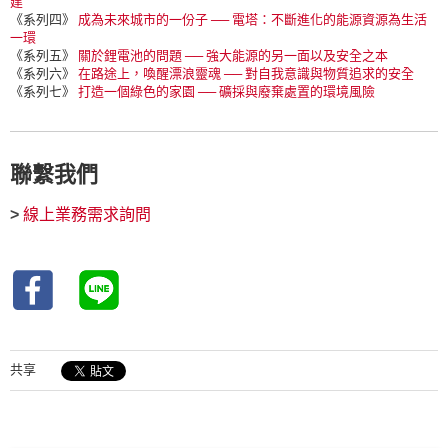
建
《系列四》
成為未來城市的一份子 ── 電塔：不斷進化的能源資源為生活
一環
《系列五》
關於鋰電池的問題 ── 強大能源的另一面以及安全之本
《系列六》
在路途上，喚醒漂浪靈魂 ── 對自我意識與物質追求的安全
《系列七》
打造一個綠色的家園 ── 礦採與廢棄處置的環境風險
聯繫我們
>
線上業務需求詢問
共享