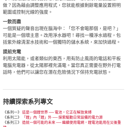
做？因為藉由調整應用程式，您就能根據剩餘電量設置照明
範圍或控制光線的強度。
一飲而盡
一個質疑的聲音出現在腦海中：「您不會喝那個，是吧？」
可能是一個壞主意。改用淨水器吧！尋找一種淨水過程，包
括紫外線清潔水技術和一個獨特的儲水系統，來加快過程。
提前充電
利用太陽能，或者類似的東西，用有防止風雨的電話和平板
電腦充電器，從太陽那裡充滿電。當您真正需要在野外打電
話時，他們可以讓您在潛在危險情況下保持充電狀態。
持續探索系列專文
《系列一》
這是一個鋰世界 ── 電池，它正在解放束縛
《系列二》
「鋰」內「鋰」外 ── 探索驅動日常設備的電力源
《系列三》
造就一個可能的未來 ── 繼續使用電網，鋰電池能用在災後重