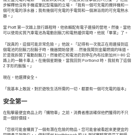
步解釋他沒有手機或筆記型電腦的立場。「我有一個可充電的攪拌機和一
個可充電的淨水器；我有幾個可充電的手電筒和一個淋浴用的可充電熱水
器。」
當 Platt 第一次踏上旅行路程時，他依賴配有電子連接的營地。然後，當他
可以使用劣質汽車電池為電動刮鬍刀和電熱爐供電時，他就「畢業」了。
「說真的，這個可能非常危險，」他說。「記得有一次我正在用連接到這
個電池的刮鬍刀刮鬍子時，機器開始發燙……然後我聞到金屬燃燒的味道。
於是我拆開了電動刮鬍刀，然後把它和電池扔到停在內布拉斯加州 I-80 公
路上的一輛卡車上。在幾個星期後，當我回到 Portland 時，我就有了這個
Z 字形的鬍鬚。」
現在，他選擇安全。
「我基本上敢說，對於遊牧生活所需的一切，都要有一個可充電的版本」
安全第一
在點擊最便宜商品上的「購物車」之前，消費者應該確保他們獲得的不只
是一個好價錢。
「您很可能會購買了一個有潛在危險的物品。您可能會被看起來更便宜的
同類產品所吸引，」伊利諾州 Northbrook 的 UL 測試實驗室資深工程師