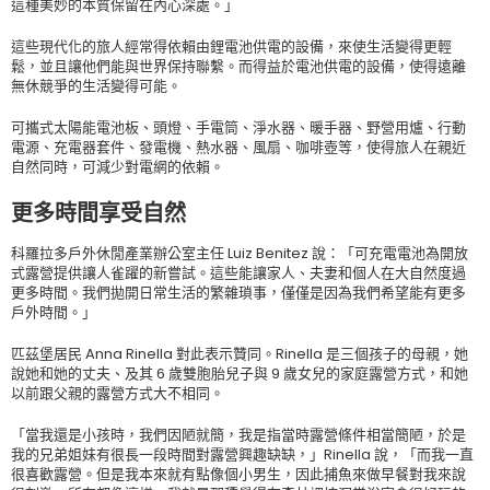
這種美妙的本質保留在內心深處。」
這些現代化的旅人經常得依賴由鋰電池供電的設備，來使生活變得更輕
鬆，並且讓他們能與世界保持聯繫。而得益於電池供電的設備，使得遠離
無休競爭的生活變得可能。
可攜式太陽能電池板、頭燈、手電筒、淨水器、暖手器、野營用爐、行動
電源、充電器套件、發電機、熱水器、風扇、咖啡壺等，使得旅人在親近
自然同時，可減少對電網的依賴。
更多時間享受自然
科羅拉多戶外休閒產業辦公室主任 Luiz Benitez 說：「可充電電池為開放
式露營提供讓人雀躍的新嘗試。這些能讓家人、夫妻和個人在大自然度過
更多時間。我們拋開日常生活的繁雜瑣事，僅僅是因為我們希望能有更多
戶外時間。」
匹茲堡居民 Anna Rinella 對此表示贊同。Rinella 是三個孩子的母親，她
說她和她的丈夫、及其 6 歲雙胞胎兒子與 9 歲女兒的家庭露營方式，和她
以前跟父親的露營方式大不相同。
「當我還是小孩時，我們因陋就簡，我是指當時露營條件相當簡陋，於是
我的兄弟姐妹有很長一段時間對露營興趣缺缺，」Rinella 說，「而我一直
很喜歡露營。但是我本來就有點像個小男生，因此捕魚來做早餐對我來說