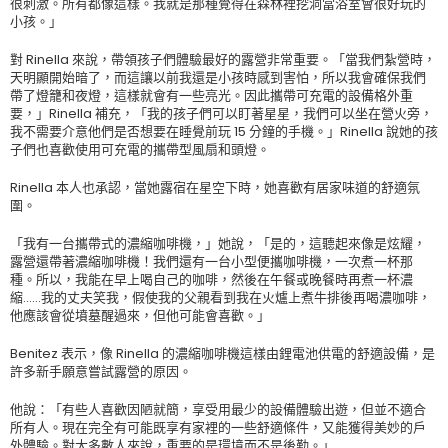
很刺激。所有都像這樣。我就是那種覺得在森林裡挖洞當浴室會很好玩的
小孩。」
對 Rinella 來說，帶領孩子們體驗最好的露營非常重要。「當我們紮營時，
天明顯開始暗了，而這讓以前我還是小孩時感到害怕，所以我會確保我們
帶了燈籠和夜燈，這樣就會有一些亮光。因此攜帶可充電的設備格外重
要，」Rinella 補充，「我的孩子們可以盯著星星，我們可以坐在營火旁，
我不需要介意他們是否想要在睡覺前玩 15 分鐘的手機。」Rinella 說她的孩
子們也喜歡使用可充電的攜帶型風扇和頭燈。
Rinella 本人也承認，當她露宿在星空下時，她喜歡有居家味道的舒適氛
圍。
「我有一台攜帶式的濃縮咖啡機，」她說，「是的，這聽起來像是炫耀，
露營還帶著濃縮咖啡機！我們還有一台小型便攜咖啡機，一次煮一杯那
種。所以，我能在早上喝自己的咖啡，然後在午餐或晚餐時再煮一杯濃
縮……我的丈夫笑我，假使我的父親看到我在火爐上煮牛排後再喝濃咖啡，
他應該會從墳墓醒過來，但他可能會喜歡。」
Benitez 表示，像 Rinella 的濃縮咖啡機這樣由鋰電池供電的舒適設備，是
許多新手願意嘗試露營的原因。
他說：「有些人喜歡因陋就簡，享受用最少的設備體驗出遊，但並不適合
所有人。現在完全有可能既享有家裡的一些舒適條件，又能獲得美妙的戶
外體驗。對大多數人來說，重要的是環境而不是後勤。」