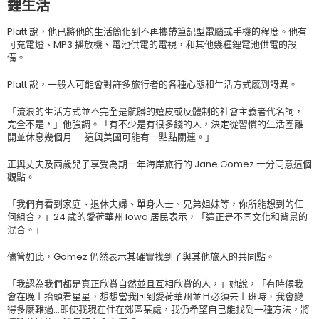
鋰生活
Platt 說，他已將他的生活簡化到不再攜帶筆記型電腦或手機的程度。他有
可充電燈、MP3 播放機、電池供電的電視，和其他幾種鋰電池供電的設
備。
Platt 說，一般人可能會對許多旅行者的各種心態和生活方式感到訝異。
「流浪的生活方式並不完全是骯髒的嬉皮或反體制的社會主義者代名詞，
完全不是，」他強調。「有不少是有很多錢的人，決定從習慣的生活圈離
開並休息幾個月……這與美國可能有一點點關連。」
正與丈夫及兩歲兒子享受為期一年海岸旅行的 Jane Gomez 十分同意這個
觀點。
「我們有看到家庭、退休夫婦、單身人士、兄弟姐妹等，你所能想到的任
何組合，」24 歲的愛荷華州 Iowa 居民表示，「這正是不同文化和背景的
混合。」
儘管如此，Gomez 仍然表示其確實找到了與其他旅人的共同點。
「我認為我們都是真正欣賞自然並且互相欣賞的人，」她說，「有時候我
會在晚上抬頭看星星，想想當我回到愛荷華州並且必須去上班時，我會變
得多麼難過…即使我現在住在郊區某處，我仍希望自己能找到一種方法，將