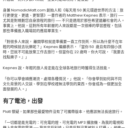
身兼 NomadicMatt.com 創始人和《每天用 50 美元環遊世界的方法：旅
行更便宜、更遠、更智慧》一書作者的 Matthew Kepnes 表示，旅行 ──
尤其是對規劃您自身旅程的旅行 ── 不只是適用於那些希望遠離社會的人。
事實上，他說，這對所有年齡層的人來說都是一次很棒的學習歷程，包括
那些準備進入職場前的應屆畢業生。
「對很多人來說， 離開學校就是準備要一直工作到死，所以為什麼不在年
輕的時候就去玩樂呢？」Kepnes 繼續表示，「當你 50 歲且有四個小孩
時，您就不可能放棄工作去旅行。但當你在 22 歲時，你大可說，『我要去
找點樂子。』」
Kepnes 說，年輕的旅人肯定能在全球各地旅行時獲得生活技能。
「你可以學會順應潮流，處理各種情況，」他說。「你會學到如何與不同
文化背景的人交談、學到在學校裡無法學到的東西。你會成為一個更加全
面發展的人。」
有了電池，出發
Platt 懷疑，如果那些最愛物件沒有了可攜帶版本，他應該無法長途旅行。
「一切都是能充電的：可充電的燈、可充電的 MP3 播放機、為我的電視和
機上盒充電的電源 ── 我並非反科技，只是反對沒事被別人打擾，」他進一