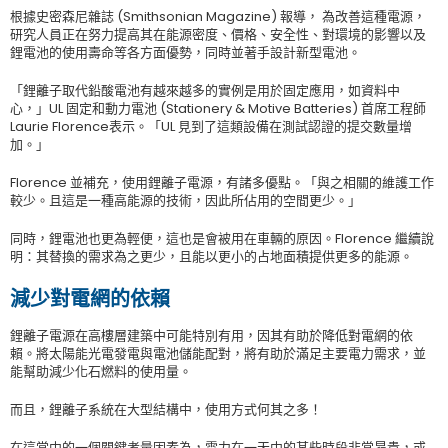
根據史密森尼雜誌 (Smithsonian Magazine) 報導， 為改善這種電源，
研究人員正在努力提高其在能源密度、價格、安全性、對環境的影響以及
鋰電池的使用壽命等各方面優勢，同時並著手設計新型電池。
「鋰離子取代鉛酸電池有越來越多的實例是用於固定應用，如資料中
心，」UL 固定和動力電池 (Stationery & Motive Batteries) 首席工程師
Laurie Florence表示。「UL 見到了這類設備在測試認證的提交數量增
加。」
Florence 並補充，使用鋰離子電源，有諸多優點。「與之相關的維護工作
較少。且這是一種高能源的技術，因此所佔用的空間更少。」
同時，鋰電池也更為輕便，這也是會被用在車輛的原因。Florence 繼續說
明：其替換的需求為之更少，且能以更小的占地面積提供更多的能源。
減少對電網的依賴
鋰離子電源在高樓層建築中可能特別有用，因其有助於降低對電網的依
賴。將太陽能光電發電與電池儲能配對，將有助於滿足主要電力需求，並
能幫助減少化石燃料的使用量。
而且，鋰離子系統在大型結構中，使用方式何其之多！
在這當中的一個關鍵考量因素為，電力在一天中的某些時段非常昂貴，或