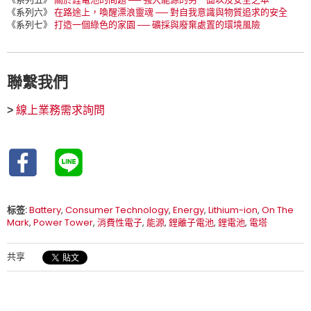
《系列六》
在路途上，喚醒漂浪靈魂 ── 對自我意識與物質追求的安全
《系列七》
打造一個綠色的家園 ── 礦採與廢棄處置的環境風險
聯繫我們
>
線上業務需求詢問
标签:
Battery
,
Consumer Technology
,
Energy
,
Lithium-ion
,
On The
Mark
,
Power Tower
,
消費性電子
,
能源
,
鋰離子電池
,
鋰電池
,
電塔
共享