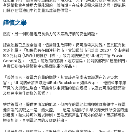
者建築物會有使用大量能源的一段時期。在成本或需求高峰之際，即能採
用儲存在電池組中的能量為建築物供電。
謹慎之舉
然而，另一個影響鋰成長潛力的因素為持續的安全問題。
鋰電池雖已是安全技術，但當發生故障時，仍可能帶來災難，因其賦有極
大的能量。「如果您有在關注紐約市，會知道該市已計畫 2020 年全市達到
100 兆瓦時 (MWh) 的儲存目標，」致力消防安全的 UL 研究主管 Pravin
Gandhi 說。「但是，隨政策的落實，地方當局，如消防部門和建築部門，
有責任批核在建築物中安裝儲能電池產品。」
「整體而言，從電力容量的觀點，其實該產業尚未意識潛在的火災危
害，」UL 消防研發團隊經理Bob Backstrom 如此表示。「他們並未考慮
罕見的火災發生場合，可能會決定災難的潛在規模；以及此可能對建築物
及居民產生什麼樣的影響？」
雖然鋰電池可提供更清潔的能源，但內在的電池結構卻遠具複雜性。鋰電
池面臨的挑戰之一是「熱失控」── 這是由鋰離子化學反應天性所引發的連
鎖反應。熱失控可能難以壓制，因為反應產生了額外的熱量，而這將導致
迴圈加劇，直到電池內的反應劑耗盡。
「隨著化學反應的進行，溫度升高，化學反應會加速，」Gandhi 補充。