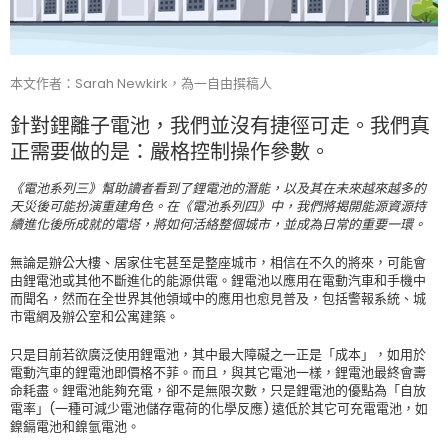
本文作者：Sarah Newkirk，為一自由撰稿人
針對鋰離子電池，我們並沒有捷徑可走。我們真
正需要做的是：嚴格控制操作參數。
《電池系列三》幫助讀者看到了鋰電池的潛能，以及其在未來越來越多的
天災後可能扮演重建角色。在《電池系列四》中，我們將揭開能源資源持
續進化後所成就的電塔，將如何活絡整個城市，並成為日常的重要一環。
無論是辦公大樓、居家住宅甚至是整座城市，相信在不久的將來，可能會
由鋰電池或其他不斷進化的能源供電。鋰電池以應用在電動汽車和手機中
而聞名，然而在全世界其他領域中的應用也愈見普及，包括警報系統、城
市電網及辦公室和公寓建築。
只是目前若欲廣泛使用鋰電池，其中最大障礙之一正是「成本」，如用於
電動汽車的鋰電池即價格不菲。而且，與其它電池一樣，鋰電池最終會壽
命耗盡。鋰電池能夠充電，卻不是無限次數，只是鋰電池的優點為「自放
電率」(一種可減少電池儲存電荷的化學反應) 遠低於其它可充電電池，如
鎳鎘電池和鎳氫電池。