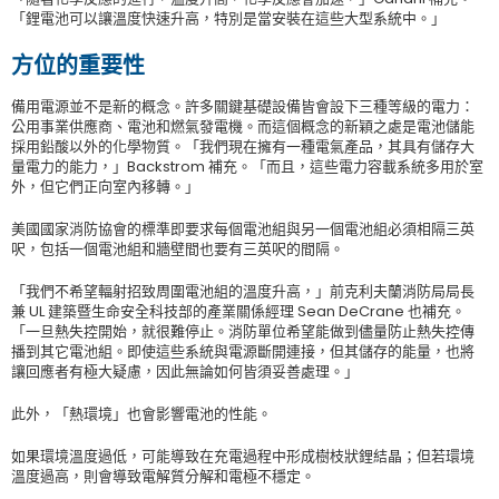
「鋰電池可以讓溫度快速升高，特別是當安裝在這些大型系統中。」
方位的重要性
備用電源並不是新的概念。許多關鍵基礎設備皆會設下三種等級的電力：
公用事業供應商、電池和燃氣發電機。而這個概念的新穎之處是電池儲能
採用鉛酸以外的化學物質。「我們現在擁有一種電氣產品，其具有儲存大
量電力的能力，」Backstrom 補充。「而且，這些電力容載系統多用於室
外，但它們正向室內移轉。」
美國國家消防協會的標準即要求每個電池組與另一個電池組必須相隔三英
呎，包括一個電池組和牆壁間也要有三英呎的間隔。
「我們不希望輻射招致周圍電池組的溫度升高，」前克利夫蘭消防局局長
兼 UL 建築暨生命安全科技部的產業關係經理 Sean DeCrane 也補充。
「一旦熱失控開始，就很難停止。消防單位希望能做到儘量防止熱失控傳
播到其它電池組。即使這些系統與電源斷開連接，但其儲存的能量，也將
讓回應者有極大疑慮，因此無論如何皆須妥善處理。」
此外，「熱環境」也會影響電池的性能。
如果環境溫度過低，可能導致在充電過程中形成樹枝狀鋰結晶；但若環境
溫度過高，則會導致電解質分解和電極不穩定。