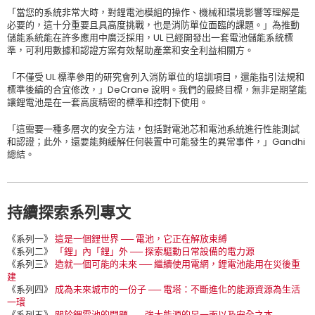
「當您的系統非常大時，對鋰電池模組的操作、機械和環境影響等理解是
必要的，這十分重要且具高度挑戰，也是消防單位面臨的課題。」為推動
儲能系統能在許多應用中廣泛採用，UL 已經開發出一套電池儲能系統標
準，可利用數據和認證方案有效幫助產業和安全利益相關方。
「不僅受 UL 標準參用的研究會列入消防單位的培訓項目，還能指引法規和
標準後續的合宜修改，」DeCrane 說明。我們的最終目標，無非是期望能
讓鋰電池是在一套高度精密的標準和控制下使用。
「這需要一種多層次的安全方法，包括對電池芯和電池系統進行性能測試
和認證；此外，還要能夠緩解任何裝置中可能發生的異常事件，」Gandhi
總結。
持續探索系列專文
《系列一》
這是一個鋰世界 ── 電池，它正在解放束縛
《系列二》
「鋰」內「鋰」外 ── 探索驅動日常設備的電力源
《系列三》
造就一個可能的未來 ── 繼續使用電網，鋰電池能用在災後重
建
《系列四》
成為未來城市的一份子 ── 電塔：不斷進化的能源資源為生活
一環
《系列五》
關於鋰電池的問題 ── 強大能源的另一面以及安全之本