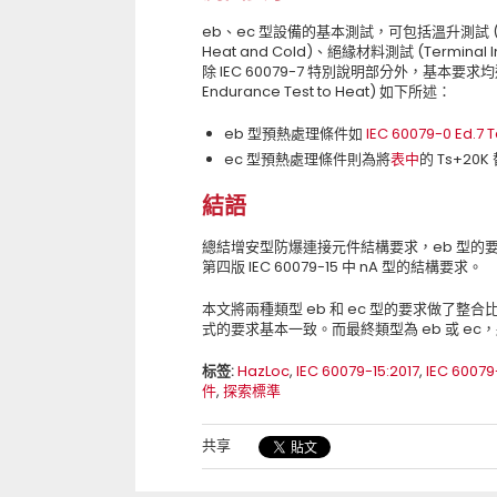
eb、ec 型設備的基本測試，可包括溫升測試 (Tempe
Heat and Cold)、絕緣材料測試 (Terminal Insu
除 IEC 60079-7 特別說明部分外，基本要求均
Endurance Test to Heat) 如下所述：
eb 型預熱處理條件如
IEC 60079-0 Ed.7 T
ec 型預熱處理條件則為將
表中
的 Ts+20K
結語
總結增安型防爆連接元件結構要求，eb 型的要求
第四版 IEC 60079-15 中 nA 型的結構要求。
本文將兩種類型 eb 和 ec 型的要求做了
式的要求基本一致。而最終類型為 eb 或 e
标签:
HazLoc
,
IEC 60079-15:2017
,
IEC 60079
件
,
探索標準
共享