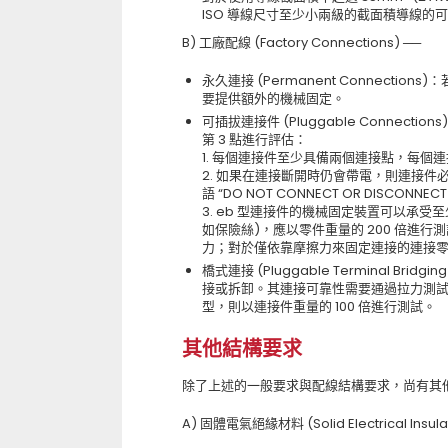
ISO 導線尺寸至少小兩級的截面積導線的
B) 工廠配線 (Factory Connections) ──
永久連接 (Permanent Connect
要提供額外的機械固定。
可插拔連接件 (Pluggable Connect
第 3 點進行評估：
1. 每個連接件至少具備兩個連接點，每個
2. 如果在連接斷開時仍會帶電，則連接件必須
語 “DO NOT CONNECT OR DISCONNECT
3. eb 型連接件的機械固定裝置可以承受
如保險絲)，應以零件重量的 200 倍進行測
力；對於僅依靠摩擦力來固定連接的連接零件
橋式連接 (Pluggable Terminal B
接或拆卸。其連接可靠性需要通過拉力測試驗證
型，則以連接件重量的 100 倍進行測試。
其他結構要求
除了上述的一般要求與配線結構要求，尚有其
A) 固體電氣絕緣材料 (Solid Electrical Insu