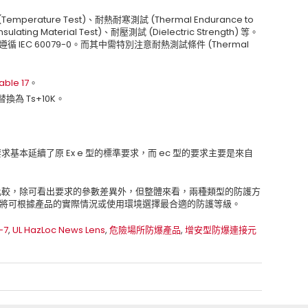
rature Test)、耐熱耐寒測試 (Thermal Endurance to
lating Material Test)、耐壓測試 (Dielectric Strength) 等。
遵循 IEC 60079-0。而其中需特別注意耐熱測試條件 (Thermal
able 17
。
 替換為 Ts+10K。
基本延續了原 Ex e 型的標準要求，而 ec 型的要求主要是來自
整合比較，除可看出要求的參數差異外，但整體來看，兩種類型的防護方
c，將可根據產品的實際情況或使用環境選擇最合適的防護等級。
-7
,
UL HazLoc News Lens
,
危險場所防爆產品
,
增安型防爆連接元