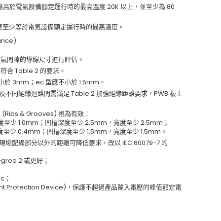
ical) 應高於電氣設備額定運行時的最高溫度 20K 以上，並至少為 80
ical) 應至少等於電氣設備額定運行時的最高溫度。
ance)
電氣間隙的導線尺寸進行評估。
Table 2 的要求。
 3mm；ec 型應不小於 1.5mm。
不同絕緣迴路間需滿足 Table 2 加強絕緣距離要求，PWB 板上
s & Grooves) 視為有效：
厚度至少 1.0mm；凹槽深度至少 2.5mm，寬度至少 2.5mm；
厚度至少 0.4mm；凹槽深度至少 1.5mm，寬度至少 1.5mm。
場配線部分以外的距離可降低要求，改以 IEC 60079-7 的
egree 2 或更好；
dc；
nt Protection Device)，保護不超過產品輸入電壓的峰值額定電