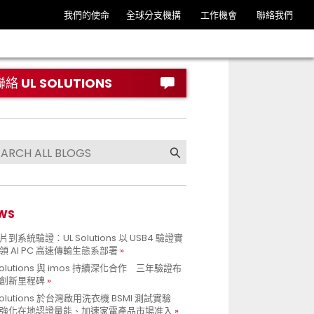
我們的使命
全球分支機搆
工作機會
聯絡我們
聯絡 UL SOLUTIONS
WS
到系統驗證：UL Solutions 以 USB4 驗證實
領 AI PC 高速傳輸生態系部署
Solutions 與 imos 持續深化合作 三年驗證布
創新里程碑
Solutions 於台灣啟用洗衣機 BSMI 測試實驗
強化在地認證量能、加速家電產品市場准入