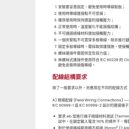
安裝要妥善固定，避免使用時導線鬆脫；
使用時導線連接點不可受損；
確保使用時保持適當的接觸壓力；
正常使用時，溫度變化不能損傷結構；
不可通過絕緣材料施加接觸壓力；
一個夾緊點不可貫穿多根導線，除非進行
固定多股導線時，需採取保護措施，使接
螺絲連接件需提供宣告扭力值；
無螺絲式連接件使用符合 IEC 60228 的 C
避免安裝時損傷導線。
配線結構要求
除了一般要求以外，另應用在不同的配線方式
A) 現場配線 (Field Wiring Connections) ─
IEC 60999-1 或 IEC 60999-2 設計的連接端
要求 eb 型進行端子絕緣材料測試 (Terminal
試中，在額定輸入電流 110% 的條件下，
對於使用導線截面積不超過 35mm
(2 A
2