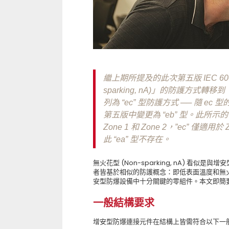
繼上期所提及的此次第五版 IEC 6007
sparking, nA)」的防護方式轉移到「IE
列為 “ec” 型防護方式 ── 隨 ec 
第五版中變更為 “eb” 型。此所示的字
Zone 1 和 Zone 2，”ec” 僅
此 “ea” 型不存在。
無火花型 (Non-sparking, nA) 看似是與
者皆基於相似的防護概念：即低表面溫度和無火花。
安型防爆設備中十分關鍵的零組件。本文即簡要說
一般結構要求
增安型防爆連接元件在結構上皆需符合以下一