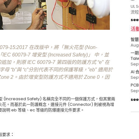
UL
流短
see 
活
智慧
Aug
9-15:2017 在改版中，將「無火花型 (Non-
一期
C 60079-7 增安型 (Increased Safety)」 中，並
Tai
型的追加，則原 IEC 60079-7 第四版的防護方式 “e” 在
Sep
母 “b”與 “c”分別代表不同的保護等級，”eb” 適用於
AI
適用於 Zone 2。由於增安型防護方式不適用於 Zone 0，因
Sep
PC
Sep
增安型 (Increased Safety) 名稱完全不同的一個保護方式，但其實兩
see 
而基於此一防護概念，連接元件 (Connector) 則被視為增
明 eb 等級、ec 等級的防爆連接元件要求。
般要求
：