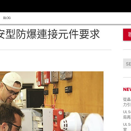
BLOG
7 增安型防爆連接元件要求
NE
從晶片
力引
UL 
局再
UL 
室 