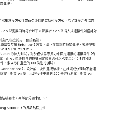
可靠連接。
ions)：若採用焊接方式達成永久連接的電氣連接方式，除了焊接之外還需
ions)：eb 型需要同時符合以下 3 點要求，ec 型插入式連接件則僅針對
連接點均獨立於另一個接觸點。
帶有互鎖 (Interlock) 裝置，防止在帶電時斷開連接，或標記警
 WHEN ENERGIZED”。
至少 30N 的拉力測試；對於僅依靠摩擦力來固定連接的連接零件 (例
試。而 ec 型連接件的機械固定裝置應可以承受至少 15N 的分斷
，應以零件重量的 100 倍進行測試。
ridging Connections)：設計成一次性連接結構，在維護或修理時不能連
。對於 eb 型，以連接件重量的 200 倍進行測試。對於 ec
他結構要求，列舉部分要求如下：
lating Material) 的長期熱穩定性