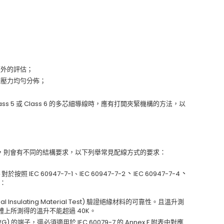
額外的評估；
觸壓力均勻分佈；
lass 5 或 Class 6 的多芯細導線時，應有打開夾緊機構的方法，以
，則會有不同的結構要求，以下列舉常見配線方式的要求：
、
、
─ 對於按照 IEC 60947-7-1、IEC 60947-7-2
IEC 60947-7-4
子：
 Insulating Material Test) 驗證絕緣材料的可靠性。且溫升測
導體上所測得的溫升不能超過 40K。
WG) 的端子，還必須適用於 IEC 60079-7 的 Annex F 附表中對應