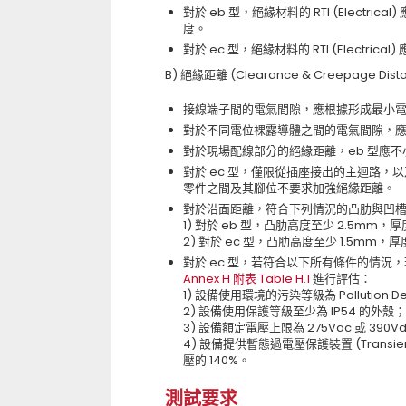
對於 eb 型，絕緣材料的 RTI (Electr
度。
對於 ec 型，絕緣材料的 RTI (Electr
B) 絕緣距離 (Clearance & Creepage Dist
接線端子間的電氣間隙，應根據形成最小
對於不同電位裸露導體之間的電氣間隙，應符合 
對於現場配線部分的絕緣距離，eb 型應不小於
對於 ec 型，僅限從插座接出的主迴路，以及
零件之間及其腳位不要求加強絕緣距離。
對於沿面距離，符合下列情況的凸肋與凹槽 (Rib
1) 對於 eb 型，凸肋高度至少 2.5mm，
2) 對於 ec 型，凸肋高度至少 1.5mm，
對於 ec 型，若符合以下所有條件的情況，現
Annex H 附表 Table H.1
進行評估：
1) 設備使用環境的污染等級為 Pollution D
2) 設備使用保護等級至少為 IP54 的外殼；
3) 設備額定電壓上限為 275Vac 或 390V
4) 設備提供暫態過電壓保護裝置 (Transie
壓的 140%。
測試要求