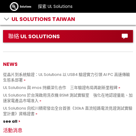
探索 UL Solutions
UL SOLUTIONS TAIWAN
聯絡 UL SOLUTIONS
NEWS
從晶片到系統驗證：UL Solutions 以 USB4 驗證實力引領 AI PC 高速傳輸
生態系部署
UL Solutions 與 imos 持續深化合作 三年驗證布局再創新里程碑
UL Solutions 於台灣啟用洗衣機 BSMI 測試實驗室 強化在地認證量能、加
速家電產品市場准入
UL Solutions 向松川精密發出全台首張《30kA 直流短路電流見證測試實驗
室計畫》資格證書
see all
活動消息