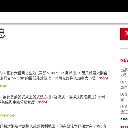
息
NE
從晶片
2 日公布，預計六個月後生效 (意即 2019 年 12 月以後)，而具體要求則自
力引
吊扇必須符合 NRCan 的最低能效要求，才可允許進入加拿大市場…
more
UL 
mber
局再
UL 
制上路，無論是前蓋式或上蓋式洗衣機 (漩渦式、攪拌式與滾筒式) 皆將
室 
管。採普級與金級分級制度…
more
UL
流短
ovember
see 
號法令已將燈泡及空調納入能效管制範圍，現在該法令已確定在 2020 年
EV