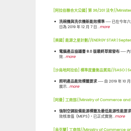
[阿拉伯聯合大公國] 第 36/201 法令//Ministerial
洗碗機與洗衣機新能效標準
── 已在今年
日為 2019 年 12 月 7 日…
more
[美國] 能源之星計劃//ENERGY STAR | Septe
電腦產品協議書 8.0 版最終草案發布
── 內
效…
more
[沙烏地阿拉伯] 標準度量衡品質局//SASO | Se
照明產品能效標籤要求 ──
自 2019 年
展示…
more
[阿曼] 工商部//Ministry of Commerce and I
強制空調設備能源標籤及最低能源性能要求
效核准值 (MEPS)，已正式實施…
more
[烏克蘭] 工商部//Ministry of Commerce and