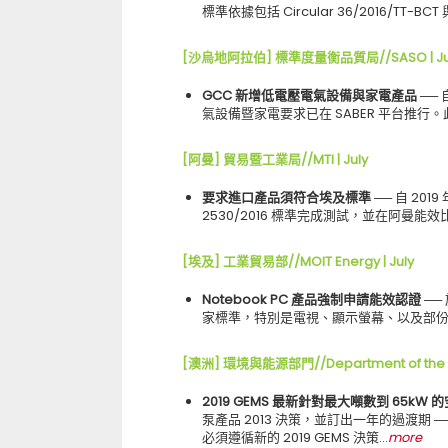
標準依據包括 Circular 36/2016/TT-BCT 與
[沙烏地阿拉伯] 標準度量衡品質局//SASO | Ju
GCC 新增低電壓電氣設備與家電產品 ──
氣設備暨家電要求已在 SABER 平台推行。此
[阿曼] 貿易暨工業局//MTI | July
要求進口產品須符合埃及標準 ──
自 201
2530/2016 標準完成測試，並在阿曼能
[埃及] 工業貿易部//MOIT Energy | July
Notebook PC 產品強制申請能效認證 ──
家標準，特別是電視、顯示螢幕、以及部份
[澳洲] 環境與能源部門//Department of the En
2019 GEMS 最新針對最大噸數到 65kW 
泵產品 2013 決策，並訂出一年的過渡期 ── 從 
必須遵循新的 2019 GEMS 決策…
more