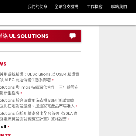
我們的使命
全球分支機搆
工作機會
聯絡我們
聯絡 UL SOLUTIONS
WS
到系統驗證：UL Solutions 以 USB4 驗證實
領 AI PC 高速傳輸生態系部署
Solutions 與 imos 持續深化合作 三年驗證布
創新里程碑
Solutions 於台灣啟用洗衣機 BSMI 測試實驗
強化在地認證量能、加速家電產品市場准入
 Solutions 向松川精密發出全台首張《30kA 直
路電流見證測試實驗室計畫》資格證書
all
ENTS