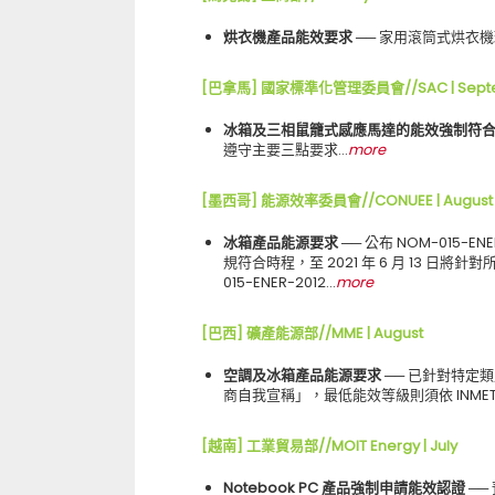
烘衣機產品能效要求 ──
家用滾筒式烘衣機環保
[巴拿馬] 國家標準化管理委員會//SAC | Sept
冰箱及三相鼠籠式感應馬達的能效強制符合
遵守主要三點要求…
more
[墨西哥] 能源效率委員會//CONUEE | August
冰箱產品能源要求 ──
公布 NOM-015-
規符合時程，至 2021 年 6 月 13 日將針對
015-ENER-2012…
more
[巴西] 礦產能源部//MME | August
空調及冰箱產品能源要求 ──
已針對特定類
商自我宣稱」，最低能效等級則須依 INMET
[越南] 工業貿易部//MOIT Energy | July
Notebook PC 產品強制申請能效認證 ──