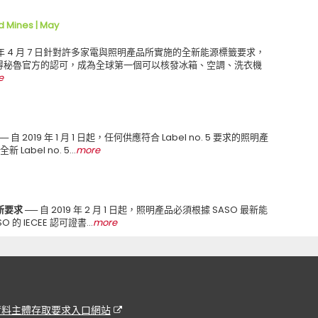
 Mines | May
9 年 4 月 7 日針對許多家電與照明產品所實施的全新能源標籤要求，
取得秘魯官方的認可，成為全球第一個可以核發冰箱、空調、洗衣機
e
──
自 2019 年 1 月 1 日起，任何供應符合 Label no. 5 要求的照明產
abel no. 5…
more
品新要求 ──
自 2019 年 2 月 1 日起，照明產品必須根據 SASO 最新能
的 IECEE 認可證書…
more
資料主體存取要求入口網站