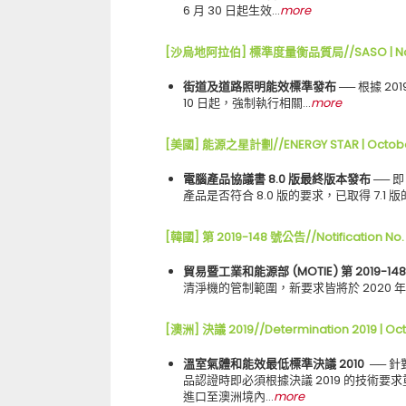
6 月 30 日起生效…
more
[沙烏地阿拉伯] 標準度量衡品質局//SASO | N
街道及道路照明能效標準發布
── 根據 20
10 日起，強制執行相關…
more
[美國] 能源之星計劃//ENERGY STAR | Octob
電腦產品協議書 8.0 版最終版本發布
── 即
產品是否符合 8.0 版的要求，已取得 7.1 版
[韓國] 第 2019-148 號公告//Notification No. 
貿易暨工業和能源部 (MOTIE) 第 2019-14
清淨機的管制範圍，新要求皆將於 2020 年 
[澳洲] 決議 2019//Determination 2019 | Oc
溫室氣體和能效最低標準決議 2010
── 
品認證時即必須根據決議 2019 的技術
進口至澳洲境內…
more