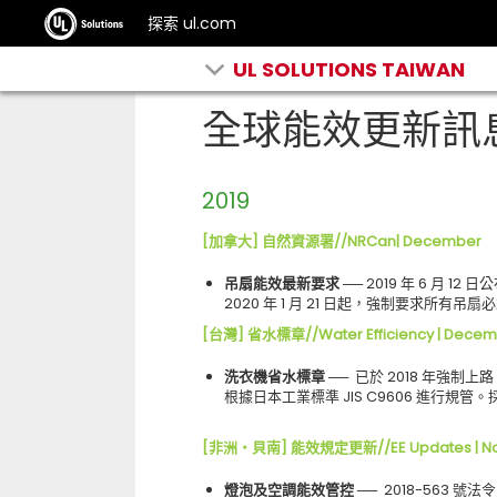
探索 ul.com
UL SOLUTIONS TAIWAN
全球能效更新訊
2019
[加拿大] 自然資源署//NRCan| December
吊扇能效最新要求
── 2019 年 6 月 1
2020 年 1 月 21 日起，強制要求所有
[台灣] 省水標章//Water Efficiency | Dece
洗衣機省水標章
── 已於 2018 年強
根據日本工業標準 JIS C9606 進行規
[非洲‧貝南] 能效規定更新//EE Updates | N
燈泡及空調能效管控
── 2018-563 