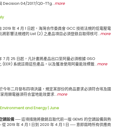
 Decision 04/2017/QD-TTg…
more
ly
自 2019 年 4 月 1 日起，海灣合作委員會 GCC 技術法規的低電壓電
將影響法規裡的 List (2) 之產品項目必須登錄且取得核可…
more
9 年 7 月 25 日起，凡計畫將產品出口至阿曼必須根據 GSO
效比 (EER) 系統註冊這些產品，以及獲准使用阿曼能效標籤…
more
於今年二月發布四項決議，規定某部份的商品要求必須符合埃及國
家用類電器須符合當地能效要求…
more
vironment and Energy | June
的空調設備 ──
這項措施將撤銷且取代前一版 GEMS 的空調設備與熱
2019 年 4 月 1 日到 2020 年 4 月 1 日 ── 意即屆時所有供應商