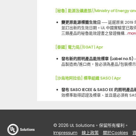
[秘魯] 能源及礦產部//Ministry of Energy and
變更原能源標籤生效日 ──
延遲原來 201
並訂出新的生效日期。UL 中國實驗室已
三類產品的秘魯能效證書之發證機構…
mor
[泰國] 電力局//EGAT | Apr
發布新的照明產品能效標章 (Label no.5) 
品製造商/進口商，皆必須為產品/包裝標示全新 L
[沙烏地阿拉伯] 標準組織 SASO | Apr
發布 SASO IECEE & SASO EE 的照明產
效標準取得認證及標章、並且還必須有 SASO 
© 2026 UL Solutions。保留所有權利。
Impressum
線上政策
關於Cookies