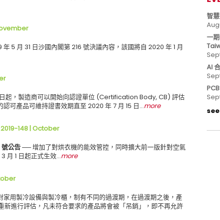
智慧
Aug
ovember
一期
Tai
19 年 5 月 31 日沙國內閣第 216 號決議內容，該國將自 2020 年 1 月
Sep
AI
Sep
er
PC
日起，製造商可以開始向認證單位 (Certification Body, CB) 評估
Sep
的認可產品可維持證書效期直至 2020 年 7 月 15 日…
more
see 
2019-148 | October
8 號公告
── 增加了對烘衣機的能效管控，同時擴大前一版針對空氣
3 月 1 日起正式生效…
more
tober
針對家用製冷設備與製冷櫃，制有不同的過渡期，在過渡期之後，產
要求重新進行評估，凡未符合要求的產品將會被「吊銷」，即不再允許