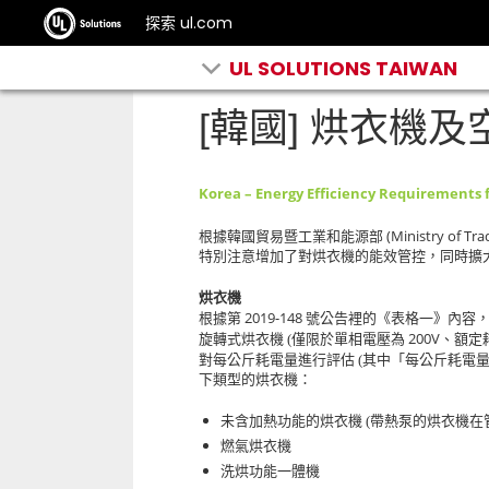
探索 ul.com
UL SOLUTIONS TAIWAN
[韓國] 烘衣機
Korea – Energy Efficiency Requirements f
(Ministry of Tr
根據韓國貿易暨工業和能源部
特別注意增加了對烘衣機的能效管控，同時擴
烘衣機
2019-148
根據第
號公告裡的《表格一》內容
200V
旋轉式烘衣機 (僅限於單相電壓為
、額定
對每公斤耗電量進行評估 (其中「每公斤耗電
下類型的烘衣機：
未含加熱功能的烘衣機 (帶熱泵的烘衣機在
燃氣烘衣機
洗烘功能一體機