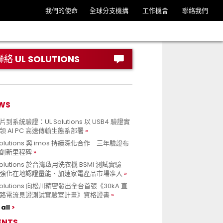
我們的使命
全球分支機搆
工作機會
聯絡我們
聯絡 UL SOLUTIONS
WS
到系統驗證：UL Solutions 以 USB4 驗證實
領 AI PC 高速傳輸生態系部署
Solutions 與 imos 持續深化合作 三年驗證布
創新里程碑
Solutions 於台灣啟用洗衣機 BSMI 測試實驗
強化在地認證量能、加速家電產品市場准入
 Solutions 向松川精密發出全台首張《30kA 直
路電流見證測試實驗室計畫》資格證書
all
ENTS