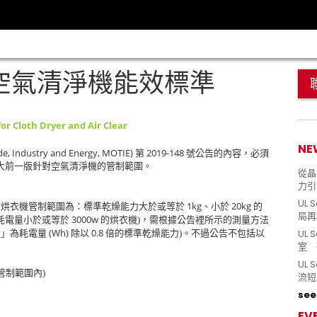
及空氣清淨機能效標準
or Cloth Dryer and Air Clear
NE
ade, Industry and Energy, MOTIE)
2019-148
第
號公告的內容，必須
大前一版針對空氣清淨機的管制範圍。
從晶片
力引
UL 
1kg
20kg
，烘衣機管制範圍為：標準乾燥能力大於或等於
、小於
的
局再
3000w
耗電量小於或等於
的烘衣機)，需根據公告裡所示的測量方法
(Wh)
0.8
UL 
量」為耗電量
除以
倍的標準乾燥能力)。不過公告不包括以
室 
UL
管制範圍內)
流短
see 
EV