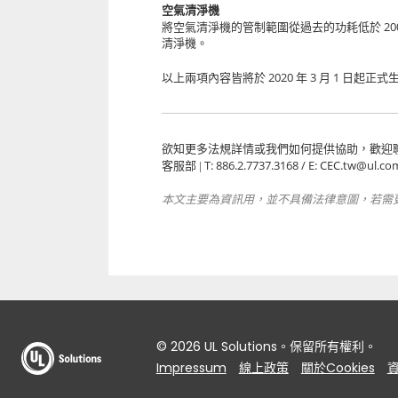
空氣清淨機
2
將空氣清淨機的管制範圍從過去的功耗低於
清淨機。
2020
3
1
以上兩項內容皆將於
年
月
日起正式
欲知更多法規詳情或我們如何提供協助，歡迎
T: 886.2.7737.3168 / E: CEC.tw@ul.co
客服部 |
本文主要為資訊用，並不具備法律意圖，若需
© 2026 UL Solutions。保留所有權利。
Impressum
線上政策
關於Cookies