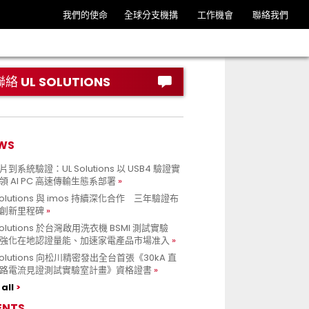
我們的使命
全球分支機搆
工作機會
聯絡我們
聯絡 UL SOLUTIONS
WS
到系統驗證：UL Solutions 以 USB4 驗證實
領 AI PC 高速傳輸生態系部署
Solutions 與 imos 持續深化合作 三年驗證布
創新里程碑
Solutions 於台灣啟用洗衣機 BSMI 測試實驗
強化在地認證量能、加速家電產品市場准入
 Solutions 向松川精密發出全台首張《30kA 直
路電流見證測試實驗室計畫》資格證書
all
ENTS