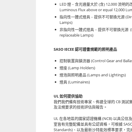
LED
12,000
燈 – 含光通量大於 (含)
流明的
Luminous Flux above or equal 12,000 Lu
(Di
指向性一體式燈具 – 提供不可替換光源
Lamps)
非指向性一體式燈具 – 提供不可替換光源
replaceable Lamps)
SASO IECEE
認可證書規範的照明產品
(Control Gear and Balla
控制裝置與鎮流器
(Lamp Holders)
燈座
(Lamps and Lightings)
燈泡與照明產品
(Luminaires)
燈具
UL
如何提供協助
CB
我們我們備有技術專家、佈建全球的
測試
及法規要求的技術評估與報告。
UL
(NCB)
在各地區的國家認證機構
以具公信
SAS
室皆有完整配備並具有公認資格，可根據
Standards)
、以及最新沙特能效標準要求，完