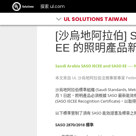
探索 ul.com
UL SOLUTIONS TAIWAN
[沙烏地阿拉伯] SA
EE 的照明產品
Saudi Arabia SASO IECEE and SASO EE ── 
UL
Feder
本文來自
沙烏地阿拉伯法規專案專家
(Saudi Standards, Met
沙烏地阿拉伯標準組織
1
SASO
月
日起，照明產品必須根據
最新能效
(SASO IECEE Recognition Certificate)
，以取
SASO
以下標準管制了須有
能效證書及標章之
SASO 2870/2018
標準