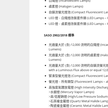
(Incandescent Lamps)
白熾燈
(Halogen Lamps)
鹵素燈
(Compact Fluorescent Lamp
自鎮流螢光燈泡
LED
(LED Lamps – I
燈 – 白熾燈改裝套件類
LED
(LED Lamps – 
燈 – 鹵素燈改裝套件類
SASO 2902/2018
標準
12,000
(Inca
光通量大於 (含)
流明的白熾燈
Lumens)
12,000
(Halo
光通量大於 (含)
流明的鹵素燈
Lumens)
12,000
光通量大於 (含)
流明的自鎮流螢光
with a Luminous Flux above or equal 12,
(Compact Fluorescent Lam
緊湊型螢光燈泡
(Fluorescent Lamps – al
螢光燈 – 所有類型
(High Intensity Discha
高強度氣體放電燈
(Mercury Vapor Lamps)
>水銀燈
(High/Low Pressure Sodium
>高/低壓鈉燈
(Quartz Metal Halide Lamp
>石英複金屬燈
(Ceramic Metal Halide La
>陶瓷複金屬燈