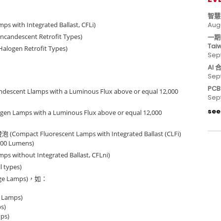
智慧
s with Integrated Ballast, CFLi)
Aug
ncandescent Retrofit Types)
一期
Tai
Halogen Retrofit Types)
Sep
AI
Sep
PC
ndescent Llamps with a Luminous Flux above or equal 12,000
Sep
see 
gen Lamps with a Luminous Flux above or equal 12,000
(Compact Fluorescent Lamps with Integrated Ballast (CLFi)
燈泡
000 Lumens)
ps without Integrated Ballast, CFLni)
l types)
rge Lamps)
，如：
 Lamps)
s)
mps)