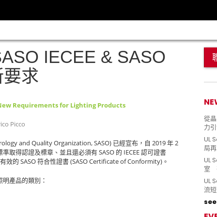
SO IECEE & SASO
新要求
NE
New Requirements for Lighting Products
從晶片
ico Picco
力引
UL 
rology and Quality Organization, SASO)
2019
2
已經宣布，自
年
局再
SASO
IECEE
標準取得認證及標章、並且還必須有
的
認可證書
UL 
SASO
(SASO Certificate of Conformity)
得有效的
符合性證書
。
室 
UL
照明產品的類別：
流短
see 
EV