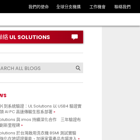
我們的使命
全球分支機搆
工作機會
聯絡我們
聯絡 UL SOLUTIONS
WS
到系統驗證：UL Solutions 以 USB4 驗證實
領 AI PC 高速傳輸生態系部署
Solutions 與 imos 持續深化合作 三年驗證布
創新里程碑
Solutions 於台灣啟用洗衣機 BSMI 測試實驗
強化在地認證量能、加速家電產品市場准入