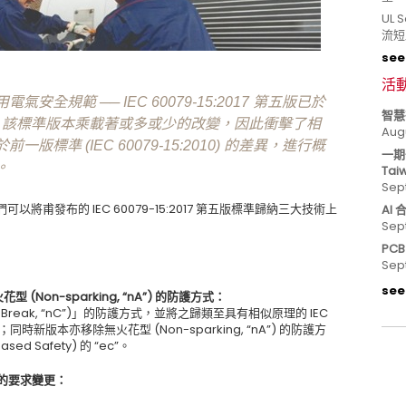
UL
流短
see 
活
全規範 ── IEC 60079-15:2017 第五版已於
智慧
程，該標準版本乘載著或多或少的改變，因此衝擊了相
Aug
標準 (IEC 60079-15:2010) 的差異，進行概
一期
。
Tai
Sep
，我們可以將甫發布的 IEC 60079-15:2017 第五版標準歸納三大技術上
AI
Sep
PC
Sep
see 
無火花型 (Non-sparking, “nA”) 的防護方式：
Break, “nC”)」的防護方式，並將之歸類至具有相似原理的 IEC
 “dc”；同時新版本亦移除無火花型 (Non-sparking, “nA”) 的防護方
ed Safety) 的 “ec”。
R”) 的要求變更：