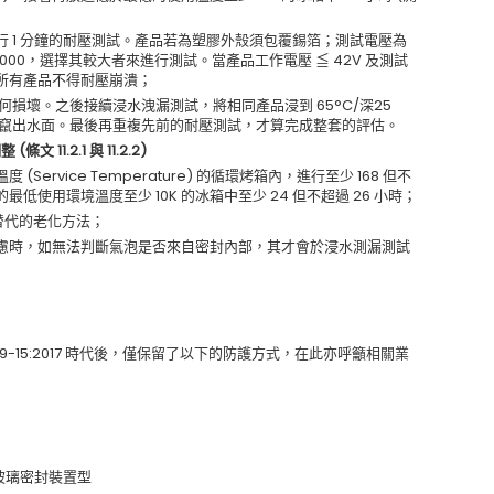
 1 分鐘的耐壓測試。產品若為塑膠外殼須包覆錫箔；測試電壓為
1000，選擇其較大者來進行測試。當產品工作電壓 ≦ 42V 及測試
 所有產品不得耐壓崩潰；
損壞。之後接續浸水洩漏測試，將相同產品浸到 65°C/深25
有氣泡竄出水面。最後再重複先前的耐壓測試，才算完成整套的評估。
條文 11.2.1 與 11.2.2)
ervice Temperature) 的循環烤箱內，進行至少 168 但不
最低使用環境溫度至少 10K 的冰箱中至少 24 但不超過 26 小時；
可做為替代的老化方法；
慮時，如無法判斷氣泡是否來自密封內部，其才會於浸水測漏測試
60079-15:2017 時代後，僅保留了以下的防護方式，在此亦呼籲相關業
玻璃密封裝置型