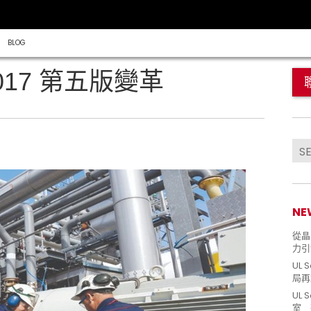
BLOG
:2017 第五版變革
NE
從晶片
力引
UL 
局再
UL 
室 