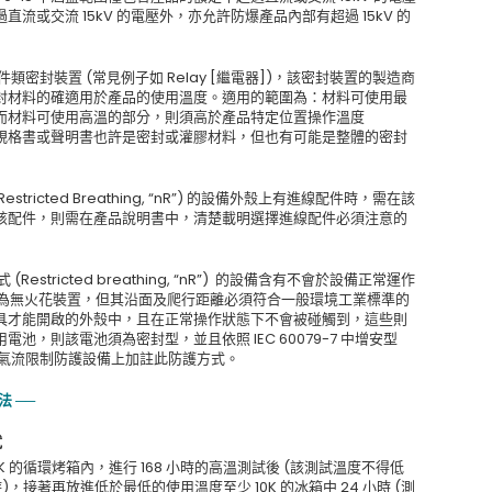
或交流 15kV 的電壓外，亦允許防爆產品內部有超過 15kV 的
密封裝置 (常見例子如 Relay [繼電器])，該密封裝置的製造商
封材料的確適用於產品的使用溫度。適用的範圍為：材料可使用最
而材料可使用高溫的部分，則須高於產品特定位置操作溫度
0 度。此材料規格書或聲明書也許是密封或灌膠材料，但也有可能是整體的密封
tricted Breathing, “nR”) 的設備外殼上有進線配件時，需在該
該配件，則需在產品說明書中，清楚載明選擇進線配件必須注意的
estricted breathing, “nR”) 的設備含有不會於設備正常運作
視為無火花裝置，但其沿面及爬行距離必須符合一般環境工業標準的
具才能開啟的外殼中，且在正常操作狀態下不會被碰觸到，這些則
，則該電池須為密封型，並且依照 IEC 60079-7 中增安型
估，但無須在氣流限制防護設備上加註此防護方式。
法 ──
試
 的循環烤箱內，進行 168 小時的高溫測試後 (該測試溫度不得低
時)，接著再放進低於最低的使用溫度至少 10K 的冰箱中 24 小時 (測