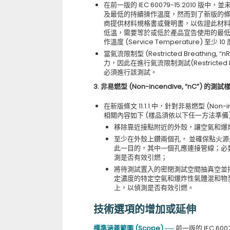
在前一版的 IEC 60079-15:2010 版中
及最低的持續操作溫度，然而到了新版的條文 10.
商提供材料規格書或聲明書，以佐證此材
低溫，需要等於或低於產品宣告使用的最
作溫度 (Service Temperature) 至少 10
當氣流限制型 (Restricted Breath
力，因此在進行氣流限制測試(Restricted
必須進行該測試。
3. 非易燃型 (Non-incendive, “nC”) 
在新版條文 11.1.1 中，針對非易燃型 (No
相關內容如下 (樣品須依以下任一方法準備
移除靠近接點附近的外殼，讓空氣和爆
至少在外殼上鑽兩個孔， 並確保點火
此一目的，其中一個孔應連接管線；必要
測是否有效引燃；
將待測試置入的密閉測試空間抽真空並持
定濃度的特定空氣和爆炸性氣體混和物至少
上，以偵測是否有效引燃。
技術選項的增加或延伸
標準涵蓋範圍 (Scope) ──
前一版的 IEC 6