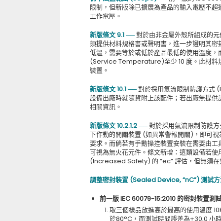
限制，但新版除已擴展為產品的輸入電壓不超過直流
工作電壓。
新版條文 9.1 ──
對於由非金屬外殼所組成的元件類
須提供材料規格書或聲明書，進一步證明其密
低溫，需要等於或低於產品最低的使用溫度，
(Service Temperature)至少 1
裝置。
新版條文 10.1
──
對於採用氣流限制防護方式 (Res
設備出廠時就隨貨附上該配件；若出廠無提供
相關資訊。
新版條文 10.2.1.2
──
對於採用氣流限制防護方式 (R
下作動的開關裝置 (如異常警報開關)，即可
要求。而倘若有手動操控裝置安裝在需要由工
可視為無火花元件。條文新增：這類設備若使用電池
(Increased Safety) 的 “ec” 評
調整密封裝置 (Sealed Device, “nC”) 測試方
前一版 IEC 60079-15:2010 的密封裝置測
取三個樣品放進高於最高的使用溫度 10K
於80°C，而測試時間誤差為+30,0 小