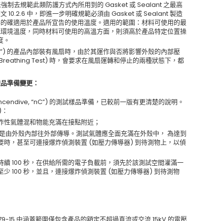
，並未強制去規範此類防護方式內所用到的 Gasket 或 Sealant 之最高
2.6 中，即進一步明確規範必須由 Gasket 或 Sealant 製造
料的確適用於產品所宣告的使用溫度。適用的範圍：材料可使用的最
低環境溫度，同時材料可使用的高溫方面，則須高於產品特定位置操
 度。
ing, “nR”) 的產品內部裝有風扇時，由於其運作與否將影響外殼的內部壓
 Breathing Test) 時，會要求在風扇運轉和停止的兩種狀態下，都
的測試樣品準備變更：
n-incendive, “nC”) 的測試樣品準備，已較前一版有更清楚的說明。
)：
炸性氣體混和物能充滿在接點附近；
源是由外殼內部往外部傳導。測試氣體應全面充滿在外殼中， 為達到
時，甚至可連接爆炸偵測裝置 (如壓力傳導器) 到待測物上，以偵
續 100 秒，在供給所需的電子負載前，須先於該測試空間灌滿一
 100 秒，並且，連接爆炸偵測裝置 (如壓力傳導器) 到待測物
0079-15 中涵蓋範圍僅包含產品的額定不超過直流或交流 15kV 的電壓