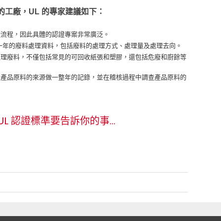
工廠，UL 的專家建議如下：
證流程，因此具體的認證專案非常廣泛。
供一年的廢料處理資料，包括廢料的處理方式、處理量及處理去向。
處理廢料，不僅包括常見的可回收紙張和塑膠，還包括危廢和廚餘等
對產品原料的來源做一整年的記錄，並在稽核過程中調查產品原料的
UL 認證標準要告訴你的事…