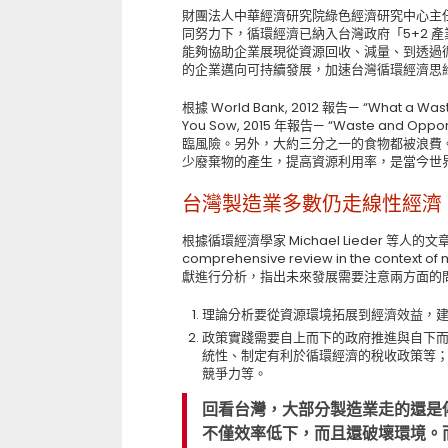
財團法人中華經濟研究院綠色經濟研究中心主任
同努力下，循環經濟已納入台灣政府「5+2 
能夠協助企業展現從資源回收、減量、到透過
的企業邁向可持續發展，加速台灣循環經濟思
根據 World Bank, 2012 報告— “What a Wast
You Sow, 2015 年報告— “Waste and
臨風險。另外，大約三分之一的食物都被浪費。
少廢棄物的產生，提高資源利用率，是當今世
台灣製造業多數仍走線性經濟
根據循環經濟學家 Michael Lieder 等人的文章—《T
comprehensive review in the conte
獻進行分析，指出未來發展需要注意兩方面的
理論分析要從資源環境拓展到經濟效益，建
政策實踐需要自上而下的政府推進與自下
統性、制定有利於循環經濟的稅收政策等
競爭力等。
回看台灣，大部分製造業走的還是
不僅效率低下，而且還破壞環境。