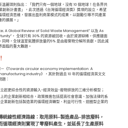
溫麗琪則指出：「我們只有一個地球，沒有 10 個地球！在各界共
產業創新計畫書」，此次透過《台灣循環經濟獎》獎項的設立，希望
循環經濟思維，發展出盈利商業模式的成果，以鼓勵引導不同產業
維的擴展。」
e; A Global Review of Solid Waste Management” 以及 As
 Opportunity”， 全球只有 30% 的資源被回收。由於資源缺稀，供應鏈面
同時，全球溫室氣體排放量的5% 是由廢棄物分解所貢獻。因此減
界面臨的重大難題。
！
owards circular economy implementation: A
xt of manufacturing industry》，其針對過去 10 年的循環經濟英文文
問題：
立起更綜合性的資源輸入-經濟效益-廢物排放的三維分析模型；
而上的企業創新相結合，政策推進包括提高社會意識、加強法律的系
；企業創新包括製造業的循環經濟轉型、利益可行性、迴圈型企業的
傳統線性經濟路線：取用原料–製造產品–排放廢料，
而循環經濟則實現了零廢料產生，並延長了生產原料