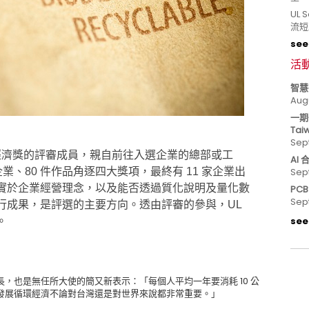
UL
流短
see 
活
智慧
Aug
一期
Tai
Sep
經濟獎的評審成員，親自前往入選企業的總部或工
AI
企業、80 件作品角逐四大獎項，最終有 11 家企業出
Sep
實於企業經營理念，以及能否透過質化說明及量化數
PC
Sep
行成果，是評選的主要方向。透由評審的參與，UL
see 
。
，也是無任所大使的簡又新表示：「每個人平均一年要消耗 10 公
發展循環經濟不論對台灣還是對世界來說都非常重要。」