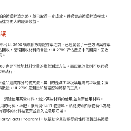
新的循環經濟之路，並已取得一定成效。透過實施循環經濟模式，
而達到更大的經濟效益。
建議
出 UL 3600 循環係數認證標準之前，已經開發了一些方法與標準
評估回收，閉環回收材料的含量，UL 2789 評估產品中的回用、回收
應。
D6400 也是可堆肥材料含量的推薦測試方法。而厭氧消化則可以通過
標準來執行。
織最終產品組成部分的物質流。其目的是減少垃圾填埋場的垃圾量；換
量。UL 2799 是測量和驗證廢物轉移的工具。
：消除使用某些材料，減少某些材料的使用;並重新使用材料。
利用的材料，堆肥，厭氧消化和生物燃料。熱能技術如廢物轉化為能
。沒有轉移的材料被丟棄並進入垃圾填埋場。
arity Facts Program)，以幫助企業彰顯從線性經濟轉型為循環