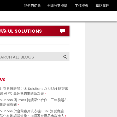
我們的使命
全球分支機搆
工作機會
聯絡我們
聯絡 UL SOLUTIONS
WS
到系統驗證：UL Solutions 以 USB4 驗證實
領 AI PC 高速傳輸生態系部署
Solutions 與 imos 持續深化合作 三年驗證布
創新里程碑
Solutions 於台灣啟用洗衣機 BSMI 測試實驗
強化在地認證量能、加速家電產品市場准入