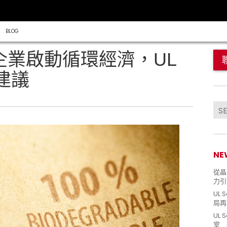
BLOG
灣企業啟動循環經濟，UL
建議
NE
從晶片
力引
UL 
局再
UL 
室 