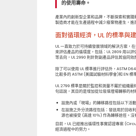
的使用壽命。
產業內的創新型企業和品牌，不斷探索和實踐
製造商才能在生產過程中減少廢棄物產生，進
面對循環經濟，UL 的標準與
UL 一直致力於可持續發展領域的解決方案，在推
來評估產品的循環度，包括：UL 2809 用以
等去向，UL 2990 則針對副產品評估其協同效
除了可以使用 UL 標準進行評估外，ASTM 
比較多的 ASTM (美國試驗材料學會)和 EN 
UL 2799 標準是關於監控和測量不屬於組
句話說，其目的是增加從垃圾填埋場轉移的材料數
設施內或「現場」的轉移路徑包括以下活動
在設施之外分流路徑包括：發送用於回收
源也被接受 (高達 10％) 作為轉移途徑
目前，UL 已經推出循環性事實認證專案 (Circul
經濟過程中的努力。