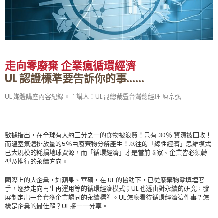
走向零廢棄 企業瘋循環經濟
UL 認證標準要告訴你的事……
UL 媒體講座內容紀錄。主講人：UL 副總裁暨台灣總經理 陳宗弘
數據指出，在全球有大約三分之一的食物被浪費！只有 30％ 資源被回收！
而溫室氣體排放量的5％由廢棄物分解產生！以往的「線性經濟」思維模式
已大規模的耗損地球資源，而「循環經濟」才是當前國家、企業皆必須轉
型及推行的永續方向。
國際上的大企業，如蘋果、華碩，在 UL 的協助下，已從廢棄物零填埋著
手，逐步走向再生再運用等的循環經濟模式；UL 也透由對永續的研究，發
展制定出一套套獲企業認同的永續標準。UL 怎麼看待循環經濟這件事？怎
樣是企業的最佳解？UL 將一一分享。