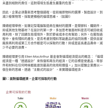
未盡到相對的責任，這對環境生態產生嚴重的危害。
因此，企業必須重新思考整個過程，從前端原物料的選擇、製造設計，到
減少廢棄物等，採取更積極的循環思維。（如圖1）
陳總經理舉例，如筆記型電腦製造商在機材的選擇，是塑膠料、鐵鋁件，
抑或其他生物基材？在設計的第一步，多加思考後面材料是否可被回收或
再利用，除了回饋生態環境外，對於節省成本也有幫助；另外，在壓殼過
程中，會有殘料的產生，是否考慮到殘料等副產品的協同效應，提供自家
廠房再利用或第三方合作都是可以採取的行動！抑或是延長產品壽命，減
少不必要的浪費。
陳總經理更引用 Ellen MacArthur 基金會對循環經濟提出的概念：「循環
經濟是一種〝透過設計〞來恢復和再生的經濟，它的目標是使產品、零部
件和材料在任何時候都能達到最高的效用和價值。」加以提醒企業應以一
個全新的思維，透過〝主動式的設計〞，來實踐循環經濟。
圖1：面對循環經濟，企業可採取的行動