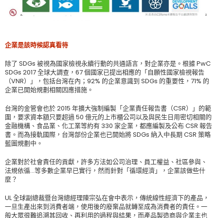
企業是該時候認真看待
除了 SDGs 被視為國家檢視永續行動的共通語言，對企業亦是。根據 PwC
SDGs 2017 全球大調查，67 個國家已提出相應的「自願性國家檢視報告
（VNR）」，包括台灣在內；92% 的企業意識到 SDGs 的重要性，71% 的
企業已開始規劃相關因應措施。
台灣的金管會也於 2015 年擴大強制編製「企業責任報告書（CSR）」的範
圍，要求資本額只要超過 50 億元的上市櫃公司以及與民生日用密切相關的
金融機構、食品業、化工業等約有 330 家企業，都應編製及公布 CSR 報告
書。而為接軌國際，台灣部份企業也已開始將 SDGs 納入中長期 CSR 策略
藍圖規劃中。
企業對於社會責任的貢獻，許多方法如公司治理、員工權益、社區參與、
法規依循…等多數企業早已實行，然而針對「循環經濟」，企業該做些什
麼？
UL 全球副總裁暨台灣總經理陳宗弘在會中表示，傳統線性經濟下的產品，
一旦生產出來到消費者端，使用後的廢棄品就轉至成為消費者的責任。一
般大眾很難追溯其回收、再利用的過程與結果，而產品製造商與企業主也