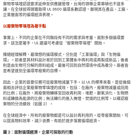
棄物零填埋認證要求延伸至供應鏈管理，台灣的領導企業華碩也不遑多
讓，在全球拔得頭籌取得 UL 3600 循環系數認證，展現其在產品、工廠、
企業層面等的循環經濟表現。
以廢棄物零填埋為著手點
事實上，不同的企業在不同階段有不同的需求與考量，面對多個循環要
求，該怎麼著手，UL 建議可考慮從〝廢棄物零填埋〞開始。
陳總經理解釋，最理想的循環模式，分別是「工業循環」與「生物循
環」。前者是其材料設計易於回到工業體系中再利用或再製成新品；後者
則是由生物可分解的原料組成，最後可回到自然環境中成為養分。兩者皆
是希望達到全循環零廢棄的目標。
因此，企業的首要任務可從廢棄物減量下手。以 UL 的標準來看，是從幾個
面相去評估企業廢棄物零填埋的成效，包括：在廠內，廢棄物減量或回用
的比例；在廠外，將廢棄物轉移至回收再利用、堆肥、厭氧消化、生物燃
料或轉換為能源的比例；無法轉化的進入掩埋、焚燒的比例等，以確認廢
棄物的分流績效（如圖 2）。
在全球經濟中，所有的廢棄物都是可以設計再利用的。從零廢棄開始，可
以提高物料效率，減少浪費，有助於逐步落實循環經濟。
圖 2：面對循環經濟，企業可採取的行動