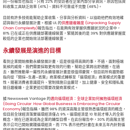
同一份報告也指出，只有 22% 的受訪者在企業內部分享資訊，原因包括資
料收集工具缺乏效率 (41%)、資料不可靠或不完整 (48%)。
目前有許多技術能幫助企業收集、分享與分析資料，以協助他們有效地確
認與執行永續發展計畫。根據 UL 的
供應鏈複雜度 (Unpacking Supply
Chain Complexity)
報告指出，在能夠有效掌握供應鏈狀況的企業中，
81% 已在或正在供應鏈部署連線裝置，緊隨其後的是 39% 對供應鏈掌握度
較低的企業也開始效法部署連線裝置。
永續發展是演進的目標
看到企業開始推動永續發展計畫，這是很值得高興的事，不過，面對極端
氣候的威脅，我們需要採取更有效的行動，幫助企業跨出舒適圈。在過
去，雖然推動單一屬性的永續發展計畫是很值得慶賀，但目前所有趨勢都
指向從「開採─生產─丟棄」商業模式轉移至「循環經濟」商業模式的重要
性。隨著消費者意識提升、管制措施日益嚴苛，加上健康、安全和隱私風
險日趨複雜，企業更迫切需要改變商業模式。
據 Newsweek Vantage 的
邁向循環經濟：全球企業如何擁抱循環經濟
(Going Circular: How Global Business is Embracing the Circular
Economy
)報告指稱，雖然 98% 的資深高階主管很熟悉循環經濟的概念，
但目前全球經濟落實循環經濟僅占 9%。循環經濟是 10 年前才導入的全新
概念，現在已逐漸成為企業的轉型目標。在此份報告中，30% 的高階主管
表示公司已開始實踐循環經濟，而 77% 表示他們計畫在未來五年內針對循
環經濟目標實施或調整獎勵制度。