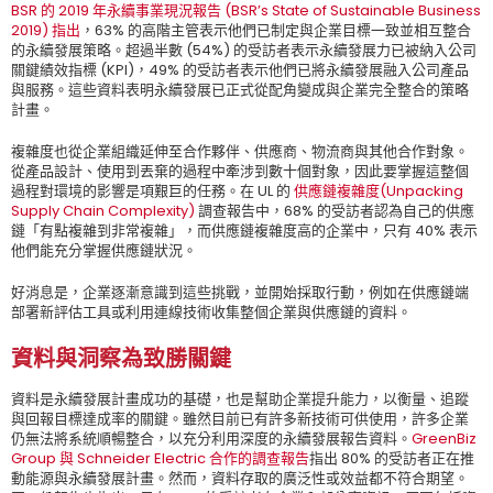
BSR 的 2019 年永續事業現況報告 (BSR’s State of Sustainable Business
2019) 指出
，63% 的高階主管表示他們已制定與企業目標一致並相互整合
的永續發展策略。超過半數 (54%) 的受訪者表示永續發展力已被納入公司
關鍵績效指標 (KPI)，49% 的受訪者表示他們已將永續發展融入公司產品
與服務。這些資料表明永續發展已正式從配角變成與企業完全整合的策略
計畫。
複雜度也從企業組織延伸至合作夥伴、供應商、物流商與其他合作對象。
從產品設計、使用到丟棄的過程中牽涉到數十個對象，因此要掌握這整個
過程對環境的影響是項艱巨的任務。在 UL 的
供應鏈複雜度(Unpacking
Supply Chain Complexity)
調查報告中，68% 的受訪者認為自己的供應
鏈「有點複雜到非常複雜」，而供應鏈複雜度高的企業中，只有 40% 表示
他們能充分掌握供應鏈狀況。
好消息是，企業逐漸意識到這些挑戰，並開始採取行動，例如在供應鏈端
部署新評估工具或利用連線技術收集整個企業與供應鏈的資料。
資料與洞察為致勝關鍵
資料是永續發展計畫成功的基礎，也是幫助企業提升能力，以衡量、追蹤
與回報目標達成率的關鍵。雖然目前已有許多新技術可供使用，許多企業
仍無法將系統順暢整合，以充分利用深度的永續發展報告資料。
GreenBiz
Group 與 Schneider Electric 合作的調查報告
指出 80% 的受訪者正在推
動能源與永續發展計畫。然而，資料存取的廣泛性或效益都不符合期望。