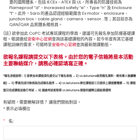
要的國際體系，包括 IECEx、ATEX 與 UL，所專長的防護技術為
Flameproof “d”、Increased safety “e”、Type “n” 及 Enclosure
“t”。此外，Sara 的產品認證經驗範圍含 Ex motor、enclosure、
junction box、cable gland、camera、sensor…等；其目前亦為
QAN/QAR 品質體系稽核員。
(註) 欲參加此 CoPC 考試專班課程的學員，建議可先報名參加防爆基礎課
程。敬請連結
安衛中心官網
查詢該基礎課程的內容。若今年度有其它基礎
課程訓練的需求，可隨時至
安衛中心官網
查詢最新開課動態。
欲報名課程請提交以下表格。由於您的電子信箱將是本活動
主要聯絡媒介，請務必確認填寫正確。
*報名流程說明：1) 欲參加本課程須先提交以下報名表格 → 2) UL Solutions收到報名資料，將有專人後續聯
絡) → 3) 學員完成付款視為完成報名程序 → 4) UL Solutions 將在課程前三日提供上課提醒電郵 → 5) 課程
當日完成課程並進行考試 → 6) 通過考試者取得 UL Solutions 頒發的國際公認結業證明
有疑問，需要瞭解詳情？ 讓我們開始對話。
* 表示必填欄位
*
名: