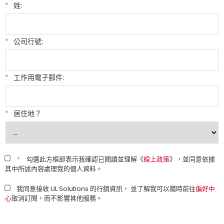
*
姓:
*
公司行號:
*
工作用電子郵件:
*
居住地？
*
勾選此方框即表示我確認已閱讀並理解《
線上政策
》，並同意依據
其中所述內容處理我的個人資料。
我同意接收 UL Solutions 的行銷資訊， 並了解我可以隨時前往
偏好中
心
取消訂閱，而不影響其他服務。