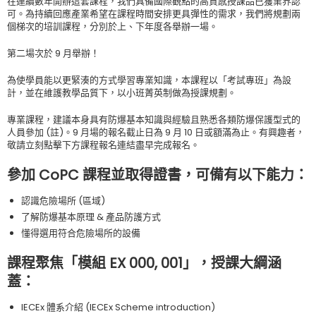
在連續數年開辦這套課程，我們具備國際觀點的高質感授課品已獲業界認
可。為持續回應產業希望在課程時間安排更具彈性的需求，我們將規劃兩
個梯次的培訓課程，分別於上、下年度各舉辦一場。
第二場次於 9 月舉辦！
為使學員能以更緊湊的方式學習專業知識，本課程以「考試專班」為設
計，並在維護教學品質下，以小班菁英制做為授課規劃。
專業課程，建議本身具有防爆基本知識與經驗且熟悉各類防爆保護型式的
人員參加 (註)。9 月場的報名截止日為 9 月 10 日或額滿為止。有興趣者，
敬請立刻點擊下方課程報名連結盡早完成報名。
參加 CoPC 課程並取得證書，可備有以下能力：
認識危險場所 (區域)
了解防爆基本原理 & 產品防護方式
懂得選用符合危險場所的設備
課程聚焦「模組 EX 000, 001」，授課大綱涵
蓋：
IECEx 體系介紹 (IECEx Scheme introduction)