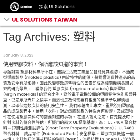
探索 UL Solutions
UL SOLUTIONS TAIWAN
Tag Archives: 塑料
January 8, 2023
使用塑膠次料，你所應該知道的事實！
專題討論 塑膠材料無所不在，無論生活或工業產品皆能見其蹤跡，不過成
型塑膠製品 (molded plastics) 由於特性的關係，將對響消費性產品的品
質及安全有所影響，因此改變導致這些特性的因素即成為相關機構長期以
來的研究聚焦。 聯絡我們 塑膠次料 (regrind materials) 與新塑料
(virgin materials) 的混合比例，對於電子電機設備的塑膠零件性能影響甚
巨，已是眾所周知之情事。而這也是為何需要有相應的標準予以審慎檢
測，以確保這類次料的使用安全性。 我們即藉由此專文，重點說明塑膠產
品的成型製程中，使用「次料」對於塑膠製品的特性有何影響，及成型物
件在使用塑膠次料時的需要知道的事項。 在進入說明之前，首先提及時下
針對次料的符合性評估，所援用的兩大 UL 標準基礎，為： UL 746A 聚合材
料 ─ 短期性能測試評估 (Short Term Property Evaluations)； UL 746D
聚合材料 ─ 成品零件 (Fabricated Parts) 安全標準。 塑膠次料概述 一般
來說，次料包括渣滓或切碎的溢料 (flash)、流道結塊 (runners)、溶渣及