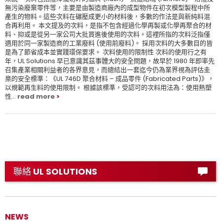
無污染廢棄零件等，主要是由製造商廠內的成型物件在初次模型製程中所
產生的物料。這些次料在碾壓成更小的材料後，多數的作法是與新純料混
合再利用。 本文提及的次料，是指不包含經過化學再製或化學再聚合的材
料、抑或是從另一家公司大批買進後使用的次料。這裡所指的次料泛指僅
適用於同一家製造商的工業廢料 (使用前廢料)。 採用次料的大多數目的皆
是為了節省成本並實踐環保要求。 次料使用的限制性 次料的使用行之有
年，UL Solutions 早已意識其茲事體大的安全問題，故早於 1980 年即率先
召集產業相關利益者的各界意見，而總結出一套迄今仍為業界視為評估圭
臬的安全標準：《UL 746D 聚合材料 – 成品零件 (Fabricated Parts)》，
以規範再生料的使用限制。 根據該標準，受認可的次料用法為：使用熱塑
性...
read more
聯絡 UL SOLUTIONS
NEWS