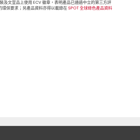
包裝及文宣品上使用 ECV 徽章，表明產品已通過中立的第三方評
的環保要求；另產品資料亦得以載錄在
SPOT 全球綠色產品資料