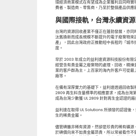
環經濟商業模式在有望成為企業獲利且同時實
費者、製造商、零售商，乃至於整個產品供應
與國際接軌，台灣永續資源業者
台灣的資源回收產業不僅正在蓬勃發展，亦同時
汰舊換新而成長規模不斷提升的電子廢棄物來
產」，因此台灣政府正推動短中長程的「城市
度。
早於 2003 年成立的益利達資源科技股份有
經營含有貴金屬之廢棄物的處理、回收，精煉
業的客戶群為主，上百家的海內外客戶可從最上游
廠等。
在備有深厚實力的基礎下，益利達透過回收製程處理的
2809 再生料含量標準的相應要求，成為台灣第
成為台灣少數獲 UL 2809 針對再生金認證的
益利達在取得 UL Solutions 所頒發的
生的稀貴金屬。
儘管碘雖非稀有資源，然卻是珍貴的稀有礦源
於碘價向來不如貴金屬昂貴，所以常被看作不