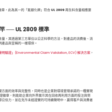
徽章，此為其一的「氰銀化鉀」符合 UL 2809 再生料含量相應要
─ UL 2809 標準
生料含量，其透過第三方單位以公正科學的方法，對產品的消費後、消
明產品與宣稱的一樣環保。
驗證」(Environmental Claim Validation, ECV) 解決方案
，
理方面的效率與完整性，同時也是企業對環境管理承諾的一種實現
環境聲明驗證徽章，則能助企業向外界展示其在回收再利用方面的投注與努
得公信力，並在充斥未經證實的可持續聲明中，贏得客戶與消費者