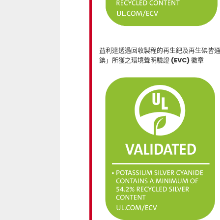
益利達透過回收製程的再生鈀及再生碘皆通過
錪」所獲之環境聲明驗證 (EVC) 徽章