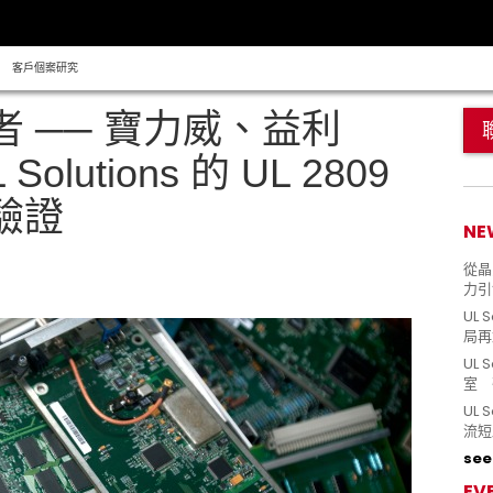
客戶個案研究
 ── 寶力威、益利
lutions 的 UL 2809
驗證
NE
從晶片
力引
UL 
局再
UL 
室 
UL
流短
see 
EV