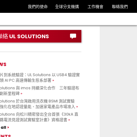
我們的使命
全球分支機搆
工作機會
聯絡我們
聯絡 UL SOLUTIONS
WS
到系統驗證：UL Solutions 以 USB4 驗證實
領 AI PC 高速傳輸生態系部署
Solutions 與 imos 持續深化合作 三年驗證布
創新里程碑
Solutions 於台灣啟用洗衣機 BSMI 測試實驗
強化在地認證量能、加速家電產品市場准入
 Solutions 向松川精密發出全台首張《30kA 直
路電流見證測試實驗室計畫》資格證書
all
ENTS