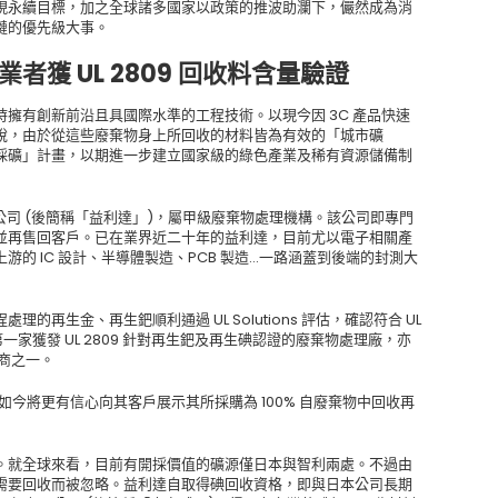
現永續目標，加之全球諸多國家以政策的推波助瀾下，儼然成為消
鏈的優先級大事。
獲 UL 2809 回收料含量驗證
擁有創新前沿且具國際水準的工程技術。以現今因 3C 產品快速
說，由於從這些廢棄物身上所回收的材料皆為有效的「城市礦
採礦」計畫，以期進一步建立國家級的綠色產業及稀有資源儲備制
限公司 (後簡稱「益利達」)，屬甲級廢棄物處理機構。該公司即專門
並再售回客戶。已在業界近二十年的益利達，目前尤以電子相關產
的 IC 設計、半導體製造、PCB 製造…一路涵蓋到後端的封測大
再生金、再生鈀順利通過 UL Solutions 評估，確認符合 UL
一家獲發 UL 2809 針對再生鈀及再生碘認證的廢棄物處理廠，亦
廠商之一。
認證後，如今將更有信心向其客戶展示其所採購為 100% 自廢棄物中回收再
。就全球來看，目前有開採價值的礦源僅日本與智利兩處。不過由
需要回收而被忽略。益利達自取得碘回收資格，即與日本公司長期