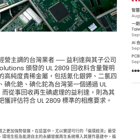
智慧
Aug
一期
Tai
Sep
AI
Sep
PC
營主調的台灣業者 ── 益利達與其子公司
Sep
lutions 頒發的 UL 2809 回收料含量聲明
see 
的高純度貴稀金屬，包括氰化銀鉀、二氯四
碘化銫、碘化鉈為台灣第一個通過 UL
材；而從事回收再生碘處理的益利達，則為其
評估符合 UL 2809 標準的相應要求。
隨之更加強勢發展。在這當中，尤以實證可行的「循環經濟」最受
、環境生態及能源自主的永續發展再生系統導入其運作基建中。循