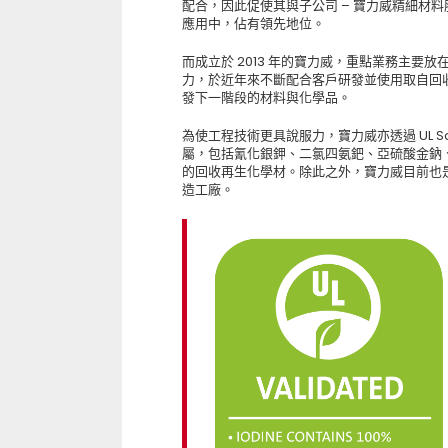
配合，因此促使其與子公司 – 寶力威精細材
應用中，佔有領先地位。
而成立於 2013 年的寶力威，重點業務主
力，於近年來不斷配合客戶研發並使用取自回
發下一階段的材料與化學品。
為使工程技術更具說服力，寶力威亦透過 UL S
屬，包括氰化銀鉀、二氯四氨鈀、亞硫酸金鈉、金
的回收再生化學材。除此之外，寶力威目前也
造工廠。