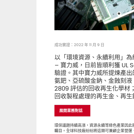
成功實證：2022 年 11 月 9 日
以「環境資源、永續利用」為經
– 寶力威，日前皆順利獲 UL So
驗證。其中寶力威所提煉產出
氨鈀、亞硫酸金鈉、金蝕刻液、
2809 評估的回收再生化學
回收製程處理的再生金、再生鈀獲
展開業務對話
環保議題持續高漲，資源永續等綠色產業因此
矚目。全球科技廠紛紛將這類可兼顧企業營運