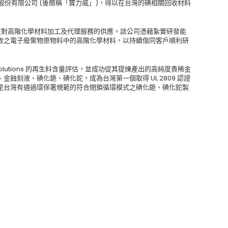
料股份有限公司 (後簡稱「寶力威」)，得以在台灣的碘相關回收材料
要放在對高階化學材料加工及代理服務的供應。該公司憑藉紮實研發能
收之電子廢棄物原物料中的高階化學材料，以持續偕同客戶順利研
olutions 的再生料含量評估，並成功促其提煉產出的高純度貴稀金
蝕刻液、碘化銫、碘化鉈，成為台灣第一個取得 UL 2809 認證
是台灣有通過環保署規範的符合閉鎖循環模式之碘化銫、碘化鉈製