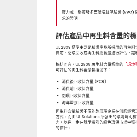
寶力威一舉獲發多面環境聲明驗證 (EVC) 
求的證明
評估產品中再生料含量的標竿 ─
UL 2809 標準主要是驗證產品所採用的再
費前、閉環回收或再生料總含量進行評估，證
概括而言，UL 2809 再生料含量標準的
「環境聲明
可評估的再生料含量包括如下：
消費後回收料含量 (PCR)
消費前回收料含量
閉環回收料含量
海洋塑膠回收含量
再生料含量驗證不僅能夠展現企業在供應鏈管
方式。而由 UL Solutions 所發出的
力，以進一步在競爭激烈的綠色環保市場中獲
的信任。