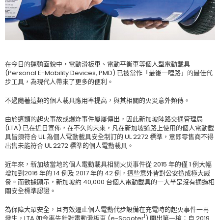
在今日的運輸面貌中，電動滑板車、電動平衡車等個人型電動載具
(Personal E-Mobility Devices, PMD) 已被當作「最後一哩路」的最佳代
步工具，為現代人帶來了更多的便利。
不過隨著這類的個人載具應用率提高，與其相關的火災意外頻傳。
由於這類的起火事故或爆炸事件屢屢傳出，因此新加坡陸路交通管理局
(LTA) 已在近日宣佈，在不久的未來，凡在新加坡道路上使用的個人電動載
具皆須符合 UL 為個人電動載具安全制訂的 UL 2272 標準，意即零售商不得
出售未能符合 UL 2272 標準的個人電動載具。
近年來，新加坡當地的個人電動載具相關火災事件從 2015 年的僅 1 例大幅
增加到2016 年的 14 例及 2017 年的 42 例，這些意外皆對公安造成極大威
脅。而數據顯示，新加坡約 40,000 台個人電動載具的一大半是沒有通過相
關安全標準認證。
為保障大眾安全，且有效遏止個人電動代步設備在充電時的起火事件一再
1
發生，LTA 如今率先針對電動滑板車 (e-Scooter
) 開出第一槍：自 2019