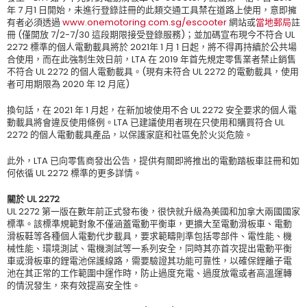
年 7 月1 日開始，未進行登錄註冊的此類交通工具禁在道路上使用，意即擁
有者必須透過
www.onemotoring.com.sg/escooter
網站或
當地郵局
註
冊 (僅開放 7/2-7/30 這段期限接受登錄服務)；並加碼宣布現今不符合 UL
2272 標準的個人電動載具將於 2021年 1 月 1 日起，將不得再持續於公共場
合使用，而在此強制生效日前，LTA 在 2019 年首先規定零售業者禁止銷售
不符合 UL 2272 的個人電動載具。(現有未符合 UL 2272 的電動載具，使用
者可用期限為 2020 年 12 月底)
換句話，在 2021 年 1 月起，在新加坡使用不合 UL 2272 安全要求的個人電
動載具將會違反使用條例。LTA 已建議使用者現在只使用和購買符合 UL
2272 的個人電動載具產品，以保護家庭和社區免於火災危險。
此外，LTA 已向零售商發出公告，提供有關即將推出的電動踏板車註冊和如
何依循 UL 2272 標準的更多詳情。
關於 UL 2272
UL 2272 第一版在數年前正式發布後，很快就升級為美國和加拿大兩國國家
標準。該標準規範對象不僅涵蓋電動平衡車，更擴大至電動滑板車、電動
滑板鞋等各種個人電動代步載具，要求範疇則準包括零部件、電性能、機
械性能、環境測試、電機測試等一系列安全，同時其亦首次提出電動平衡
車或滑板車的鋰電池保護線路，需要驗證其功能可靠性，以確保鋰離子電
池在其正常的工作範圍中運作時，防止過度充電、過度放電或者高溫運轉
的情況發生，來有效提高安全性。