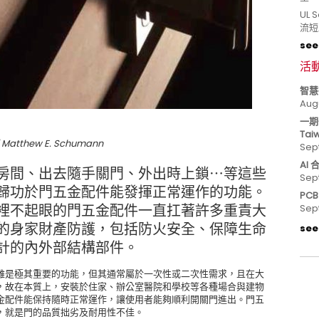
UL
流短
see 
活
智慧
Aug
一期
Tai
hew E. Schumann
Sep
AI
房間、出去隨手關門、外出時上鎖⋯等這些
Sep
歸功於門五金配件能發揮正常運作的功能。
PC
裡不起眼的門五金配件一直扛著許多重責大
Sep
的身家財產防護，包括防火安全、保障生命
see 
計的內外部結構部件。
雖是極其重要的功能，但其通常屬於一次性或二次性需求，且在大
，故在本質上，安裝於住家、辦公室醫院和學校等各種場合與建物
金配件能保持隨時正常運作，讓使用者能夠順利開關門進出。門五
，就是門的品質拙劣及耐用性不佳。