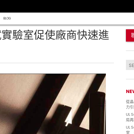
BLOG
試實驗室促使廠商快速進
NE
從晶片
力引
UL 
局再
UL 
室 