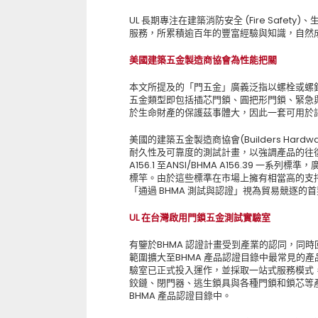
UL 長期專注在建築消防安全 (Fire Safety)、生
服務，所累積逾百年的豐富經驗與知識，自然
美國建築五金製造商協會為性能把關
本文所提及的「門五金」廣義泛指以螺栓或螺釘
五金類型即包括插芯門鎖、圓把形門鎖、緊急
於生命財產的保護茲事體大，因此一套可用於
美國的建築五金製造商協會(Builders Hardware
耐久性及可靠度的測試計畫，以強調產品的往復使
A156.1 至ANSI/BHMA A156.39
標竿。由於這些標準在市場上擁有相當高的支
「通過 BHMA 測試與認證」視為貿易競逐的
UL 在台灣啟用門鎖五金測試實驗室
有鑒於BHMA 認證計畫受到產業的認同，同時
範圍擴大至BHMA 產品認證目錄中最常見的
驗室已正式投入運作，並採取一站式服務模式，讓
鉸鏈、閉門器、逃生鎖具與各種門鎖和鎖芯等產
BHMA 產品認證目錄中。