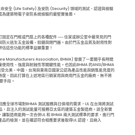
命安全 (Life Safety) 及安防 (Security) 領域的測試、認證與檢驗
成為建築物電子安防系統檢驗的最堅實後盾。
固定在門框或門扇上的各種配件 ── 住家或辦公室中最常見的門
與防火逃生五金設備、鉸鏈與閉門器。由於門五金品質及耐用性對
評估這些功能的標準益顯重要！
 Manufacturers Association, BHMA) 發展了一套關乎長時間
用性、強度與耐蝕性等關鍵性能。也因此BHMA 的ANSI/BHMA
 一系列標準，廣受北美、中國、台灣與東南亞國家公認為產品性能與銷售能見度的
持度，因此打算在上述地區行銷家用與商用門五金的廠商，無不將
首要手段。
回應全球市場對BHMA 測試服務與日俱增的需求，UL 在台灣將測試
產品，且注入的測試能量可服務亞太區的建築五金製造商。該全新實
製造商能夠一次合併UL 和 BHMA 兩大測試標準的要求，進行門
品的檢測，並在確認符合相應要求後取得UL 認證，且納入