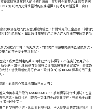
，這座新實驗室啟航最大的指標性意義，在於可全面整合UL 現有的防
HMA 測試時有更彈性靈活的服務選擇，同時可以透過單一窗口一
程。
沃靈頓首開歐洲在地的門五金測試實驗室，針對常見的五金產品，例如門
標準的性能測試， 幫助製造商證明產品符合進入歐洲市場所需的歐
供的測試服務尚包括：防火測試、門閂與門的颶風與龍捲風耐候測試、
控產品的符合安全要求測試。
年歷史，所大量制定的美國國家建築材料標準，不僅廣泛使用於市
) 所採納。如今 UL 透過在台灣與英國加碼設置的新實驗室，將能為
。當使用者使用符合UL、歐洲 (EN) 或 BHMA 標準的門五金
久。
務資源，必能信心獨具地開啟世界大門：
進入北美市場所需的 ANSI/BSMI A156 系列標準符合性測試，也能
和安防等測試。廠商可利用整體一次性的產品提交流程，持續為產品取
，如歐洲或中東。
持的安全科學與時俱進，因此針對現今應用率大幅提高的智慧建築所用