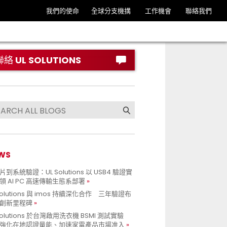
我們的使命
全球分支機搆
工作機會
聯絡我們
聯絡 UL SOLUTIONS
WS
到系統驗證：UL Solutions 以 USB4 驗證實
領 AI PC 高速傳輸生態系部署
Solutions 與 imos 持續深化合作 三年驗證布
創新里程碑
Solutions 於台灣啟用洗衣機 BSMI 測試實驗
強化在地認證量能、加速家電產品市場准入