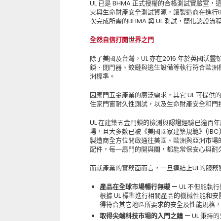
UL 已是 BHMA 正式授權的合格測試實驗室
火與生命財產安全測試資源，讓製造商在進行B
次完成所需的BHMA 與 UL 測試，簡化認證流
全然自信打開世界之門
除了美國及台灣，UL 亦在2016 年於英國
鎖、閉門器、鉸鏈與逃生設備等執行符合歐洲
洲標準。
因應門五金產業的廣泛需求，其它 UL 可提
住家門窗耐久性測試，以及生命財產安全和門
UL 在建築五金門鎖的檢測與認證經驗已逾百
場，且大多數已被《美國國家建築規範》(IBC
製造商全方位開啟通往美國、歐洲與亞洲市場的大門
配件，每一扇門的開與關，都能常保安心與耐
而就產業的實務面而言，一旦連結上UL的服
產品在全球市場暢行無礙 —
UL 不但能執行
根據 UL 標準進行相關產品的機械性能
得符合其它地區所要求的安全及性能規格
取得尖端科技市場的入門之鑰 —
UL 秉