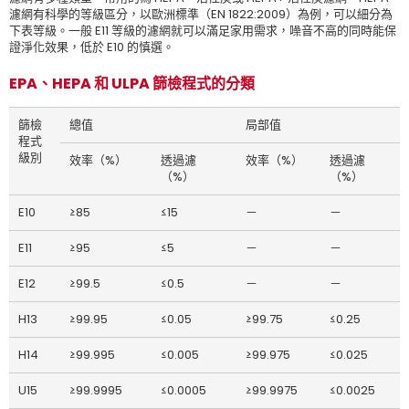
濾網有科學的等級區分，以歐洲標準（EN 1822:2009）為例，可以細分為
下表等級。一般 E11 等級的濾網就可以滿足家用需求，噪音不高的同時能保
證淨化效果，低於 E10 的慎選。
EPA、HEPA 和 ULPA 篩檢程式的分類
篩檢
總值
局部值
程式
級別
效率（%）
透過濾
效率（%）
透過濾
（%）
（%）
E10
≥85
≤15
－
－
E11
≥95
≤5
－
－
E12
≥99.5
≤0.5
－
－
H13
≥99.95
≤0.05
≥99.75
≤0.25
H14
≥99.995
≤0.005
≥99.975
≤0.025
U15
≥99.9995
≤0.0005
≥99.9975
≤0.0025