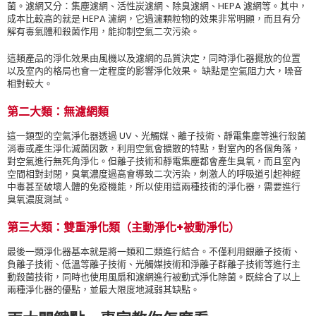
菌。濾網又分：集塵濾網、活性炭濾網、除臭濾網、HEPA 濾網等。其中，
成本比較高的就是 HEPA 濾網，它過濾顆粒物的效果非常明顯，而且有分
解有毒氣體和殺菌作用，能抑制空氣二次污染。
這類產品的淨化效果由風機以及濾網的品質決定，同時淨化器擺放的位置
以及室內的格局也會一定程度的影響淨化效果。 缺點是空氣阻力大，噪音
相對較大。
第二大類：無濾網類
這一類型的空氣淨化器透過 UV、光觸媒、離子技術、靜電集塵等進行殺菌
消毒或產生淨化滅菌因數，利用空氣會擴散的特點，對室內的各個角落，
對空氣進行無死角淨化。但離子技術和靜電集塵都會產生臭氧，而且室內
空間相對封閉，臭氧濃度過高會導致二次污染，刺激人的呼吸道引起神經
中毒甚至破壞人體的免疫機能，所以使用這兩種技術的淨化器，需要進行
臭氧濃度測試。
第三大類：雙重淨化類（主動淨化
+
被動淨化）
最後一類淨化器基本就是將一類和二類進行結合。不僅利用銀離子技術、
負離子技術、低溫等離子技術、光觸媒技術和淨離子群離子技術等進行主
動殺菌技術，同時也使用風扇和濾網進行被動式淨化除菌。既綜合了以上
兩種淨化器的優點，並最大限度地減弱其缺點。