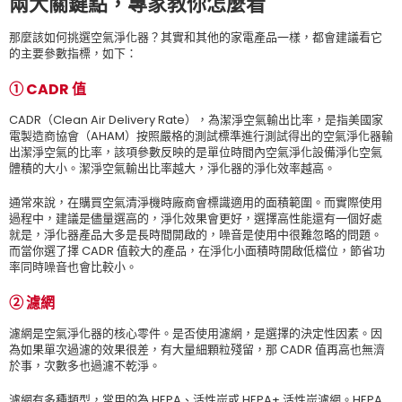
兩大關鍵點，專家教你怎麼看
那麼該如何挑選空氣淨化器？其實和其他的家電產品一樣，都會建議看它
的主要參數指標，如下：
①
CADR
值
CADR（Clean Air Delivery Rate），為潔淨空氣輸出比率，是指美國家
電製造商協會（AHAM）按照嚴格的測試標準進行測試得出的空氣淨化器輸
出潔淨空氣的比率，該項參數反映的是單位時間內空氣淨化設備淨化空氣
體積的大小。潔淨空氣輸出比率越大，淨化器的淨化效率越高。
通常來說，在購買空氣清淨機時廠商會標識適用的面積範圍。而實際使用
過程中，建議是儘量選高的，淨化效果會更好，選擇高性能還有一個好處
就是，淨化器產品大多是長時間開啟的，噪音是使用中很難忽略的問題。
而當你選了擇 CADR 值較大的產品，在淨化小面積時開啟低檔位，節省功
率同時噪音也會比較小。
②
濾網
濾網是空氣淨化器的核心零件。是否使用濾網，是選擇的決定性因素。因
為如果單次過濾的效果很差，有大量細顆粒殘留，那 CADR 值再高也無濟
於事，次數多也過濾不乾淨。
濾網有多種類型，常用的為 HEPA、活性炭或 HEPA+ 活性炭濾網。HEPA