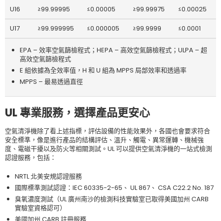
U16
≥99.99995
≤0.00005
≥99.99975
≤0.00025
U17
≥99.999995
≤0.000005
≥99.9999
≤0.0001
EPA – 效率空氣篩檢程式；HEPA – 高效空氣篩檢程式；ULPA – 超
高效空氣篩檢程式
E 組依據為全效率值，H 和 U 組為 MPPS 局部效率和透過率
MPPS – 最易透過直徑
UL
專業服務，選擇產品更安心
空氣清淨機除了看上述指標，評估設備的性能效果外，各國也會要求符合
安全標準，像是進行產品的結構評估、溫升、觸電、異常運轉、機械強
度、電磁干擾以及防火等相關測試。UL 可以提供空氣清淨機的一站式檢測
認證服務，包括：
NRTL 北美安規認證服務
國際標準測試認證：IEC 60335-2-65、 UL 867、 CSA C22.2 No. 187
臭氧濃度測試（UL 廣州南沙的檢測科技實驗室已取得美國加州 CARB
實驗室資格認可）
美國加州 CARB 註冊服務