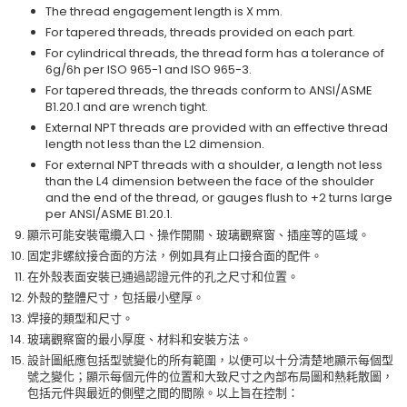
The thread engagement length is X mm.
For tapered threads, threads provided on each part.
For cylindrical threads, the thread form has a tolerance of
6g/6h per ISO 965-1 and ISO 965-3.
For tapered threads, the threads conform to ANSI/ASME
B1.20.1 and are wrench tight.
External NPT threads are provided with an effective thread
length not less than the L2 dimension.
For external NPT threads with a shoulder, a length not less
than the L4 dimension between the face of the shoulder
and the end of the thread, or gauges flush to +2 turns large
per ANSI/ASME B1.20.1.
顯示可能安裝電纜入口、操作開關、玻璃觀察窗、插座等的區域。
固定非螺紋接合面的方法，例如具有止口接合面的配件。
在外殼表面安裝已通過認證元件的孔之尺寸和位置。
外殼的整體尺寸，包括最小壁厚。
焊接的類型和尺寸。
玻璃觀察窗的最小厚度、材料和安裝方法。
設計圖紙應包括型號變化的所有範圍，以便可以十分清楚地顯示每個型
號之變化；顯示每個元件的位置和大致尺寸之內部布局圖和熱耗散圖，
包括元件與最近的側壁之間的間隙。以上旨在控制：