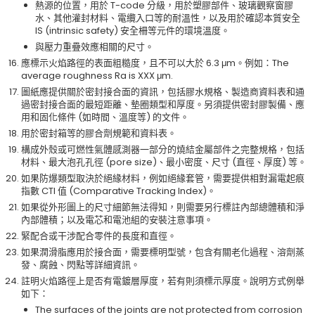
熱源的位置，用於 T-code 分級，用於塑膠部件、玻璃觀察窗膠
水、其他灌封材料、電纜入口等的耐溫性，以及用於確認本質安全
IS (intrinsic safety) 安全柵等元件的環境溫度。
與壓力重疊效應相關的尺寸。
應標示火焰路徑的表面粗糙度，且不可以大於 6.3 μm。例如：The
average roughness Ra is XXX μm.
圖紙應提供關於密封接合面的資訊，包括膠水規格、製造商資料表和通
過密封接合面的最短距離、墊圈類型和厚度。另須提供密封膠製備、應
用和固化條件 (如時間、溫度等) 的文件。
用於密封箱等的膠合劑規範和資料表。
構成外殼或可燃性氣體感測器一部分的燒結金屬部件之完整規格，包括
材料、最大泡孔孔徑 (pore size)、最小密度、尺寸 (直徑、厚度) 等。
如果防爆類型取決於絕緣材料，例如絕緣套管，需要提供相對漏電起痕
指數 CTI 值 (Comparative Tracking Index)。
如果從外形圖上的尺寸細節無法得知，則需要另行標註內部總體積和淨
內部體積；以及電芯和電池組的安裝注意事項。
緊配合或干涉配合零件的長度和直徑。
如果潤滑脂應用於接合面，需要標明型號，包含有關老化過程、溶劑蒸
發、腐蝕、閃點等詳細資訊。
註明火焰路徑上是否有電鍍層厚度，若有則須標示厚度。說明方式例舉
如下：
The surfaces of the joints are not protected from corrosion