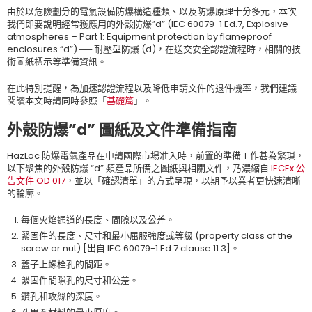
由於以危險劃分的電氣設備防爆構造種類、以及防爆原理十分多元，本次
我們即要說明經常獲應用的外殼防爆”d” (IEC 60079-1 Ed.7, Explosive
atmospheres – Part 1: Equipment protection by flameproof
enclosures “d”) ── 耐壓型防爆 (d)，在送交安全認證流程時，相關的技
術圖紙標示等準備資訊。
在此特別提醒，為加速認證流程以及降低申請文件的退件機率，我們建議
閱讀本文時請同時參照「
基礎篇
」。
外殼防爆”d” 圖紙及文件準備指南
HazLoc 防爆電氣產品在申請國際市場准入時，前置的準備工作甚為繁瑣，
以下聚焦的外殼防爆 “d” 類產品所備之圖紙與相關文件，乃濃縮自
IECEx 公
告文件 OD 017
，並以「確認清單」的方式呈現，以期予以業者更快速清晰
的輪廓。
每個火焰通道的長度、間隙以及公差。
緊固件的長度、尺寸和最小屈服強度或等級 (property class of the
screw or nut) [出自 IEC 60079-1 Ed.7 clause 11.3]。
蓋子上螺栓孔的間距。
緊固件間隙孔的尺寸和公差。
鑽孔和攻絲的深度。