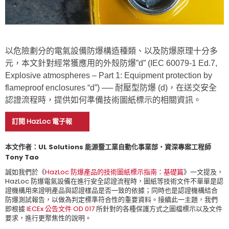
以危險劃分的電氣設備防爆構造種類、以及防爆原理十分多
元，本文針對經常獲應用的外殼防爆”d” (IEC 60079-1 Ed.7,
Explosive atmospheres – Part 1: Equipment protection by
flameproof enclosures “d”) ── 耐壓型防爆 (d)，在送交安全
認證流程時，提供如何準備技術圖紙標示的相關資訊。
訂閱 HazLoc 電子報
本文作者：UL Solutions 能源暨工業自動化事業部‧資深專案工程師
Tony Tao
誠如我們於《
HazLoc 防爆產品的技術圖紙標示指南：基礎篇
》一文提及，
HazLoc 防爆電氣設備在進行安全認證流程時，圖紙等技術文件不單單是認
證機構用來證明產品與認證樣品是否一致的依據；同時也是認證機構結合
防爆測試報告，以做為判定標準符合性的重要資料。接續此一主題，我們
即根據
IECEx 公告文件 OD 017
所針對的各種保護方式之圖檔標示以及文件
要求，進行更聚焦性的說明。