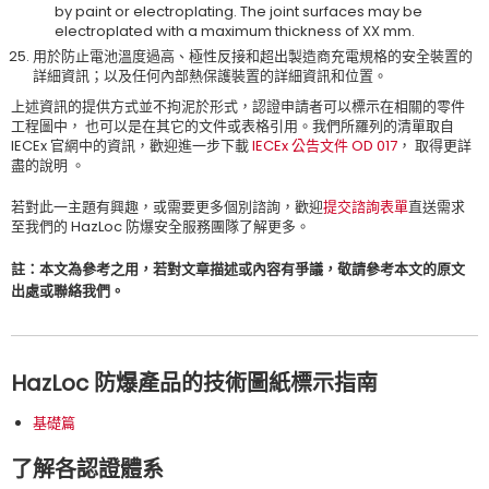
by paint or electroplating. The joint surfaces may be
electroplated with a maximum thickness of XX mm.
用於防止電池溫度過高、極性反接和超出製造商充電規格的安全裝置的
詳細資訊；以及任何內部熱保護裝置的詳細資訊和位置。
上述資訊的提供方式並不拘泥於形式，認證申請者可以標示在相關的零件
工程圖中， 也可以是在其它的文件或表格引用。我們所羅列的清單取自
IECEx 官網中的資訊，歡迎進一步下載
IECEx 公告文件 OD 017
， 取得更詳
盡的說明 。
若對此一主題有興趣，或需要更多個別諮詢，歡迎
提交諮詢表單
直送需求
至我們的 HazLoc 防爆安全服務團隊了解更多。
註：本文為參考之用，若對文章描述或內容有爭議，敬請參考本文的原文
出處或聯絡我們。
HazLoc 防爆產品的技術圖紙標示指南
基礎篇
了解各認證體系