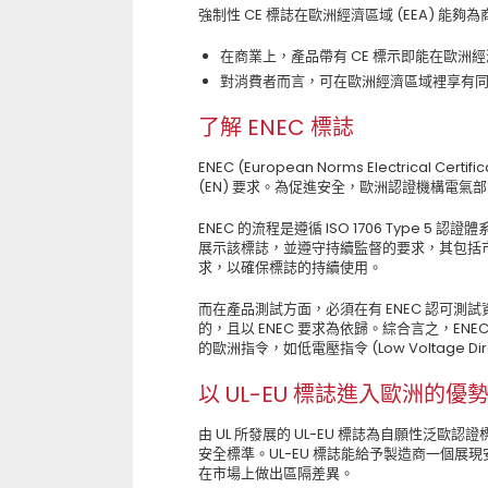
強制性 CE 標誌在歐洲經濟區域 (EEA) 能
在商業上，產品帶有 CE 標示即能在歐洲
對消費者而言，可在歐洲經濟區域裡享有
了解 ENEC 標誌
ENEC (European Norms Electrical
(EN) 要求。為促進安全，歐洲認證機構電氣部
ENEC 的流程是遵循 ISO 1706 Type 
展示該標誌，並遵守持續監督的要求，其包括
求，以確保標誌的持續使用。
而在產品測試方面，必須在有 ENEC 認可
的，且以 ENEC 要求為依歸。綜合言之，E
的歐洲指令，如低電壓指令 (Low Voltage Dire
以 UL-EU 標誌進入歐洲的優
由 UL 所發展的 UL-EU 標誌為自願性泛歐
安全標準。UL-EU 標誌能給予製造商一個
在市場上做出區隔差異。