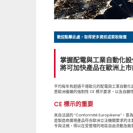
歡迎點擊此處，取得更多資訊或索取報價
掌握配電與工業自動化設
將可加快產品在歐洲上市
平均每年有超過千億歐元的配電與工業自動化
悉歐洲複雜的強制性 CE 標示要求，以及自
CE 標示的重要
來自法語的 “Conformité Européene”，意為歐洲
是製造商展現產品符合歐洲立法機關要求的主要
令與法規，得以在受管理的地區自由流動及販