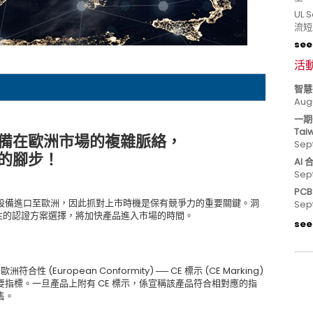
UL
流短
see 
活
智慧
Aug
一期
Tai
備在歐洲市場的複雜脈絡，
Sep
的腳步！
AI
Sep
PC
設備進口至歐洲，因此抓對上市時機是保有競爭力的重要關鍵。洞
Sep
願性的認證方案選擇，將加快產品進入市場的時間。
see 
符合性 (European Conformity) ── CE 標示 (CE Marking)
指標。一旦產品上附有 CE 標示，係宣稱該產品符合相對應的指
售。