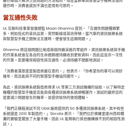
雖然每個人解決上述問題的方法相同，但是當新車與智慧型手機無法協同
運作時，消費者感到不滿也是情有可原的。
當互通性失敗
UL 互聯科技事業發展總監 Maan Ghanma 提到，「互通性問題種類繁
多，例如低劣的音訊品質、突然斷線或音訊停頓。當汽車的資訊娛樂系統
與智慧型手機之間無法互連時，便會發生這類問題。」
Ghanma 將這個問題比喻成兩個持續演進的零組件。資訊娛樂系統與手機
的作業系統會在各自的生命週期裡持續收到更新資料，因此這並非一次性
的作業。若要確保相容性與互通性，必須持續不間斷地測試。
「消費者滿意度是製造商最在意的，」他表示，「你希望你的車可以用好
幾年，而且能與不同的智慧型手機協同運作。」
為此，資訊娛樂系統製造商尋求 UL 等第三方測試機構的協助，以了解特定
機種的智慧型手機是否能與各種資訊娛樂系統順暢運作。測試的最終目的
是要減少問題發生的機率，並提供愉快的使用體驗。
「我們正積極測試不同 OEM 廠商提供的 50 多種資訊娛樂系統，其中有些
系統還是 2010 年製造的，」Sbrolla 表示，「我們位於佛羅里達州西棕櫚
灘的實驗室擺放了大量手機，因此 UL 能夠執行其他機構做不到的相容性測
試。」