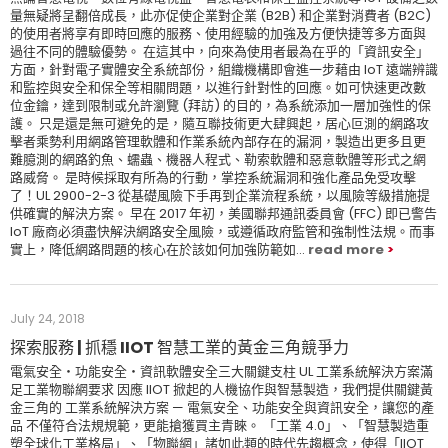
量無疑將呈翻倍成長，此亦促使企業對企業 (B2B) 和企業對消費者 (B2C)
的使用者將享有即時回應的服務、使用經驗的加強及方便快捷等多方面與
過往不同的體驗優勢。 在這其中，向來為使用者最為在乎的「資訊安全」
方面，針對電子實體安全系統部份，組織機構即會進一步藉由 IoT 遠端辨識
和監控與安全和保全等相關問題，以進行針對性的回應。如可快速更改數
位金鑰，達到限制或允許瀏覽 (拜訪) 的目的，為系統添加一層加強性的保
護。 只是還是無可避免的是，隨互聯技術更大肆興起，居心叵測的網路攻
擊者乘勢利用網路管理軟體和作業系統內部存在的漏洞，製造出更多且更
難臆測的網路釣魚、蠕蟲、機器人程式、勒索軟體和惡意軟體等形式之網
路威脅。 是時候採取有所為的行動，掌控系統漏洞和強化產品免受攻擊
了！UL 2900-2-3 從基礎風險下手再到企業流程系統，以風險等級措施提
供確實的解決方案。 早在 2017 年初，美國聯邦通訊委員會 (FFC) 即已警告
IoT 廠商必須盡快解決網路安全風險，或遵循政府監管和強制性法規。而事
實上，降低網路問題的核心在於該如何加強防範如...
read more
July 24, 2018
探索服務 | 抓穩 IIOT 智慧工業的黃金三角競爭力
電氣安全‧功能安全‧資訊軟體安全三大關鍵支柱 UL 工業系統解決方案滿
足工業物聯網要求 因應 IIOT 掀起的人機協作與智慧製造，我們提供關鍵黃
金三角的 工業系統解決方案 — 電氣安全、功能安全與資訊安全，讓您的產
品 不僅符合法規規範，更能搶獲買主青睞。 「工業 4.0」、「智慧製造重
塑全球化工業格局」、「物聯網」諸如此類的時代先趨概念，使得「IIOT