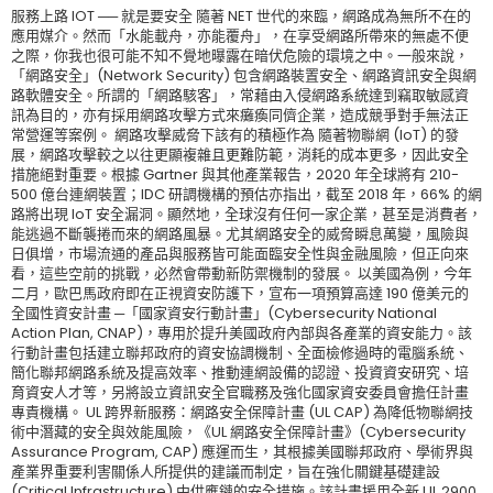
服務上路 IOT ── 就是要安全 隨著 NET 世代的來臨，網路成為無所不在的
應用媒介。然而「水能載舟，亦能覆舟」，在享受網路所帶來的無處不便
之際，你我也很可能不知不覺地曝露在暗伏危險的環境之中。一般來說，
「網路安全」(Network Security) 包含網路裝置安全、網路資訊安全與網
路軟體安全。所謂的「網路駭客」，常藉由入侵網路系統達到竊取敏感資
訊為目的，亦有採用網路攻擊方式來癱瘓同儕企業，造成競爭對手無法正
常營運等案例。 網路攻擊威脅下該有的積極作為 隨著物聯網 (IoT) 的發
展，網路攻擊較之以往更顯複雜且更難防範，消耗的成本更多，因此安全
措施絕對重要。根據 Gartner 與其他產業報告，2020 年全球將有 210-
500 億台連網裝置；IDC 研調機構的預估亦指出，截至 2018 年，66% 的網
路將出現 IoT 安全漏洞。顯然地，全球沒有任何一家企業，甚至是消費者，
能逃過不斷襲捲而來的網路風暴。尤其網路安全的威脅瞬息萬變，風險與
日俱增，市場流通的產品與服務皆可能面臨安全性與金融風險，但正向來
看，這些空前的挑戰，必然會帶動新防禦機制的發展。 以美國為例，今年
二月，歐巴馬政府即在正視資安防護下，宣布一項預算高達 190 億美元的
全國性資安計畫 ─「國家資安行動計畫」(Cybersecurity National
Action Plan, CNAP)，專用於提升美國政府內部與各產業的資安能力。該
行動計畫包括建立聯邦政府的資安協調機制、全面檢修過時的電腦系統、
簡化聯邦網路系統及提高效率、推動連網設備的認證、投資資安研究、培
育資安人才等，另將設立資訊安全官職務及強化國家資安委員會擔任計畫
專責機構。 UL 跨界新服務：網路安全保障計畫 (UL CAP) 為降低物聯網技
術中潛藏的安全與效能風險，《UL 網路安全保障計畫》(Cybersecurity
Assurance Program, CAP) 應運而生，其根據美國聯邦政府、學術界與
產業界重要利害關係人所提供的建議而制定，旨在強化關鍵基礎建設
(Critical Infrastructure) 中供應鏈的安全措施。該計畫援用全新 UL 2900