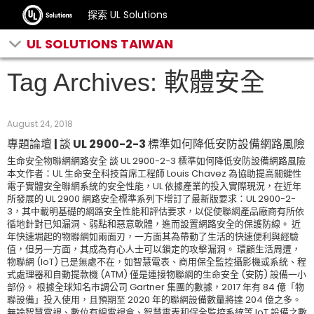
探索 UL Solutions
UL SOLUTIONS TAIWAN
Tag Archives: 軟體安全
August 24, 2018
專題論壇 | 談 UL 2900-2-3 標準如何降低安防設備網路風險
生命安全物聯網網路安全 談 UL 2900-2-3 標準如何降低安防設備網路風險
本文作者：UL 生命安全科技首席工程師 Louis Chavez 為協助提高關鍵性
電子實體安全聯網系統的安全性能，UL 依據產業的投入實際現況，在近年
所發展的 UL 2900 網路安全標準系列下增訂了最新版要求：UL 2900-2-
3，其中載明基礎的網路安全性能和評估要求，以促使聯網產品廠商有所依
循地針對已知漏洞、弱點和惡意軟體，進而設置網路安全的保護防線。 近
年快速堀起的物聯網如兩面刃，一方面其為帶動了生活的快速便利與經驗
值，但另一方面，其成為有心人士可以鎖定的攻擊漏洞。 環顧生活周遭，
物聯網 (IoT) 已是無處不在，如智慧電表、商用保全監控攝影機或系統、程
式處理器和自動提款機 (ATM) 僅是連接物聯網的生命安全 (安防) 設備一小
部份。 根據全球知名市調公司 Gartner 集團的數據，2017 年有 84 億「物
聯設備」投入使用，且預期至 2020 年的聯網設備數量將達 204 億之多。
無論智慧電視、數位有線電視盒、智慧電表和保全監控系統等 IoT 設備之數