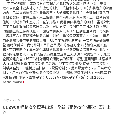
──工業+物聯網」成為今日產業趨之若鶩的投入領域。包括中國、美國、
歐洲以及全球更多地方，所掀起的創新工業控制科技 (ICT) 與製造業的深度
融合，已帶來影響深遠的產業變革。大規模客製化打造、全球跨時區的互
作研發製造、智慧工廠、人工智慧等這些前所未有的景像，正重塑產業價
值鏈，形成新的生產方式、產業形態。 隨著美國製造業的回歸，當地對於
工業自動化設備的需求日益高漲；與此同時，歐洲在工業 4.0 所趨下提出
的智慧工廠正在實現化。可讓成本逐步壓低的「全自動化生產線」帶來的
「短鏈革命」正翻轉全球製造業，對於工業設備廠家而言，當前的工業風
向正意謂歐美市場的商機大開。 UL 工業系統解決方案 一次解決軟硬體安
全 隨時代變革，我們針對工業性產業提出的服務方案，持續併入創新服
務，可因應現今工業自動化與智慧化趨勢，幫助廠房設備滿足出口北美、
歐洲的法規要求。 我們的解決方案主要涵蓋三大認證：電氣安全、功能安
全與資訊安全。以下為針對關鍵設備提供的服務： 類別 適用範圍 相應標準
UL 全球認證服務 工業控制櫃 包含通用型工業控制櫃及 特殊型工業控制。
例舉產品如： • 機械設備控制； • 電梯控制； • 燃料燃燒控； • 起重吊車控
制； • 用電/船用/空調或 製冷設備控制； • 噴淋/灌溉/泳池/水上公園等 跟
水相關的控制等 • 電氣安全： UL 508A • 資訊安全 (可選)： UL 2900...
read more
July 7, 2016
UL 2900 網路安全標準出爐，全新《網路安全保障計畫》上
路