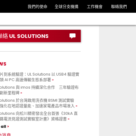
我們的使命
全球分支機搆
工作機會
聯絡我們
聯絡 UL SOLUTIONS
WS
到系統驗證：UL Solutions 以 USB4 驗證實
領 AI PC 高速傳輸生態系部署
Solutions 與 imos 持續深化合作 三年驗證布
創新里程碑
Solutions 於台灣啟用洗衣機 BSMI 測試實驗
強化在地認證量能、加速家電產品市場准入
 Solutions 向松川精密發出全台首張《30kA 直
路電流見證測試實驗室計畫》資格證書
all
動消息