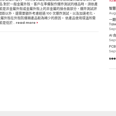
品 對於一般金屬外殼，客戶在準備製作爆炸測試的樣品時，須依產
智慧
 若是非金屬外殼或金屬外殼上的非金屬的接合面部分，爆炸測試評
Aug
距以外，還需要額外考慮經過 100 次爆炸測試，以及加速老化、
金屬外殼在外殼防爆類產品較為稀少的原因。 依產品使用環溫所需
一期
是低於...
read more
Tai
Sep
AI
Sep
PC
Sep
see 