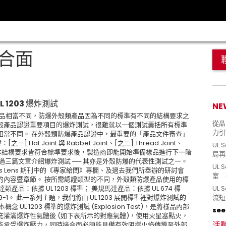
 接合面
 1203 爆炸測試
NE
一般環境的產品相當不同，防爆外殼類產品因為不同的標準有不同的結構要求之
從晶片
殼產品認證重要項目的爆炸測試，很難就以一個測試囊括所有標準
力引
相當不同。 在外殼類防爆產品認證中，最重要的「產品文件審查」
at Joint 與 Rabbet Joint、[之二] Thread Joint、
UL 
面與其他基本結構要求皆符合標準要求後，製造商即能開始準備樣品進行下一階
局再
過三篇文章介紹爆炸測試 ── 其亦是外殼防爆的代表性測試之一。
UL 
ws Lens 期刊中的《專家給問》專欄、及過去我們所舉辦的研討會
室 
的內容暨章節。 按所需認證類型的不同，外殼類防爆產品使用的標
：依據 UL 1203 標準； 美規馬達產品：依據 UL 674 標
UL
0079-1。 此一系列主題，我們將由 UL 1203 展開標準裡對爆炸測試的
流短
L 1203 標準的爆炸測試 (Explosion Test)，是將樣品內部
see 
灌滿爆炸性氣體後 (如下表所示的對應氣體)，使用火星塞點火，
活
能承受爆炸壓力，同時接合面必須能具備有效阻擋火焰傳導至外部