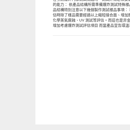
的能力： 依產品結構所需準備爆炸測試特殊樣
品結構特別注意以下幾個製作測試樣品事項：
估時除了樣品需要經過以上縮短接合面、增加間
化學蒸氣腐蝕、UV 測試等評估。而這也是非
增加考慮爆炸測試評估項目 而當產品宣告環溫若