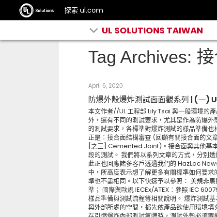
探索 ul.com
UL SOLUTIONS TAIWAN
Tag Archives:
April 6, 2020
防爆外殼爆炸測試面面觀系列 | (一) UL
本文作者//UL 工程部 Lily Tsai 與
外，還有不同的測試要求，尤其是作為防爆外
的測試要求，各標準對爆炸測試的樣品準備也
正是：接合面結構審查 (回顧有關接合面的文章：[之一] Fl
[之三] Cemented Joint)。接合
段的測試。 我們將以系列文章的方式，分別透
此正也回應諸多客戶透過我們的 HazLoc Ne
中，所高度表示想了解更多有關標準如何要求
準也不盡相同。以下快速予以參照： 美規非馬達類產品
準； 國際與歐規 IECEx/ATEX：參照 IEC 6
樣品準備與測試流程等相關說明。 爆炸測試基本概念 U
與外部所處的空間，都先依產品欲使用環境填充
在引燃爆炸內部測試氣體時，測試外殼必須要